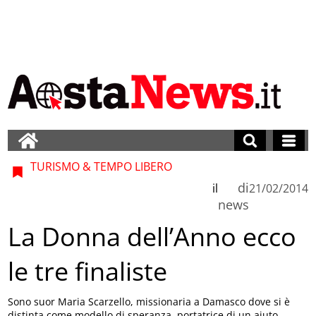
TURISMO & TEMPO LIBERO
di
il
21/02/2014
news
La Donna dell’Anno ecco
le tre finaliste
Sono suor Maria Scarzello, missionaria a Damasco dove si è
distinta come modello di speranza, portatrice di un aiuto