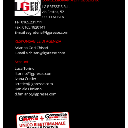
LG PRESSE S.R.L.
via Festaz, 52
11100 AOSTA
Tel: 0165.231711
Fax: 0165.1820141
E-mail
segreteria@lgpresse.com
RESPONSABILE DI AGENZIA
Arianna Gori Chisari
E-mail
a.chisari@lgpresse.com
Account
Luca Torino
l.torino@lgpresse.com
Ivana Cretier
i.cretier@lgpresse.com
Daniele Fimiano
d.fimiano@lgpresse.com