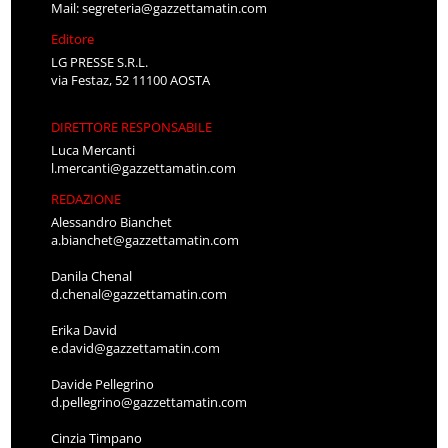
Mail:
segreteria@gazzettamatin.com
Editore
LG PRESSE S.R.L.
via Festaz, 52 11100 AOSTA
DIRETTORE RESPONSABILE
Luca Mercanti
l.mercanti@gazzettamatin.com
REDAZIONE
Alessandro Bianchet
a.bianchet@gazzettamatin.com
Danila Chenal
d.chenal@gazzettamatin.com
Erika David
e.david@gazzettamatin.com
Davide Pellegrino
d.pellegrino@gazzettamatin.com
Cinzia Timpano