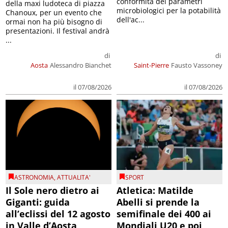
conformità dei parametri
della maxi ludoteca di piazza
microbiologici per la potabilità
Chanoux, per un evento che
dell'ac...
ormai non ha più bisogno di
presentazioni. Il festival andrà
...
di
di
Aosta
Alessandro Bianchet
Saint-Pierre
Fausto Vassoney
il 07/08/2026
il 07/08/2026
ASTRONOMIA
,
ATTUALITA'
SPORT
Il Sole nero dietro ai
Atletica: Matilde
Giganti: guida
Abelli si prende la
all’eclissi del 12 agosto
semifinale dei 400 ai
in Valle d’Aosta
Mondiali U20 e poi