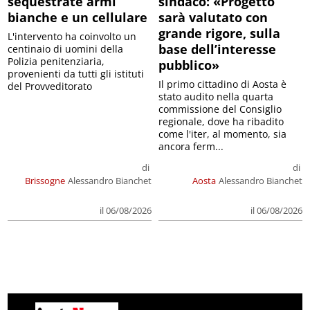
sequestrate armi
sindaco: «Progetto
bianche e un cellulare
sarà valutato con
grande rigore, sulla
L'intervento ha coinvolto un
base dell’interesse
centinaio di uomini della
Polizia penitenziaria,
pubblico»
provenienti da tutti gli istituti
Il primo cittadino di Aosta è
del Provveditorato
stato audito nella quarta
commissione del Consiglio
regionale, dove ha ribadito
come l'iter, al momento, sia
ancora ferm...
di
di
Brissogne
Alessandro Bianchet
Aosta
Alessandro Bianchet
il 06/08/2026
il 06/08/2026