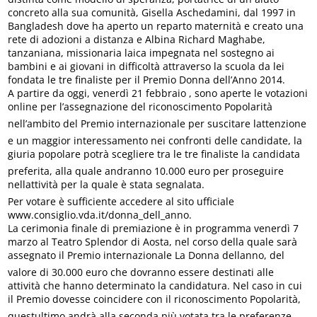
concreto alla sua comunità, Gisella Aschedamini, dal 1997 in
Bangladesh dove ha aperto un reparto maternità e creato una
rete di adozioni a distanza e Albina Richard Maghabe,
tanzaniana, missionaria laica impegnata nel sostegno ai
bambini e ai giovani in difficoltà attraverso la scuola da lei
fondata le tre finaliste per il Premio Donna dell’Anno 2014.
A partire da oggi, venerdì 21 febbraio , sono aperte le votazioni
online per l’assegnazione del riconoscimento Popolarità
nell’ambito del Premio internazionale per suscitare lattenzione
e un maggior interessamento nei confronti delle candidate, la
giuria popolare potrà scegliere tra le tre finaliste la candidata
preferita, alla quale andranno 10.000 euro per proseguire
nellattività per la quale è stata segnalata.
Per votare è sufficiente accedere al sito ufficiale
www.consiglio.vda.it/donna_dell_anno.
La cerimonia finale di premiazione è in programma venerdì 7
marzo al Teatro Splendor di Aosta, nel corso della quale sarà
assegnato il Premio internazionale La Donna dellanno, del
valore di 30.000 euro che dovranno essere destinati alle
attività che hanno determinato la candidatura. Nel caso in cui
il Premio dovesse coincidere con il riconoscimento Popolarità,
questultimo andrà alla seconda più votata tra le preferenze