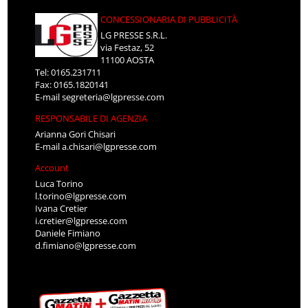
CONCESSIONARIA DI PUBBLICITÀ
LG PRESSE S.R.L.
via Festaz, 52
11100 AOSTA
Tel: 0165.231711
Fax: 0165.1820141
E-mail
segreteria@lgpresse.com
RESPONSABILE DI AGENZIA
Arianna Gori Chisari
E-mail
a.chisari@lgpresse.com
Account
Luca Torino
l.torino@lgpresse.com
Ivana Cretier
i.cretier@lgpresse.com
Daniele Fimiano
d.fimiano@lgpresse.com