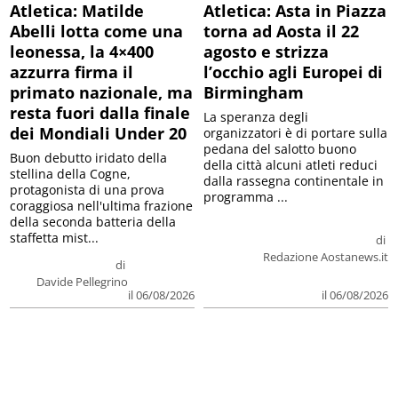
Atletica: Matilde
Atletica: Asta in Piazza
Abelli lotta come una
torna ad Aosta il 22
leonessa, la 4×400
agosto e strizza
azzurra firma il
l’occhio agli Europei di
primato nazionale, ma
Birmingham
resta fuori dalla finale
La speranza degli
dei Mondiali Under 20
organizzatori è di portare sulla
pedana del salotto buono
Buon debutto iridato della
della città alcuni atleti reduci
stellina della Cogne,
dalla rassegna continentale in
protagonista di una prova
programma ...
coraggiosa nell'ultima frazione
della seconda batteria della
staffetta mist...
di
Redazione Aostanews.it
di
Davide Pellegrino
il 06/08/2026
il 06/08/2026