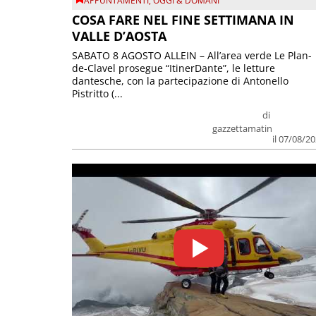
APPUNTAMENTI
,
OGGI & DOMANI
COSA FARE NEL FINE SETTIMANA IN
VALLE D’AOSTA
SABATO 8 AGOSTO ALLEIN – All’area verde Le Plan-
de-Clavel prosegue “ItinerDante”, le letture
dantesche, con la partecipazione di Antonello
Pistritto (...
di
gazzettamatin
il 07/08/2