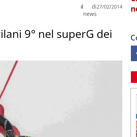
di
il
27/02/2014
n
news
tilani 9° nel superG dei
C