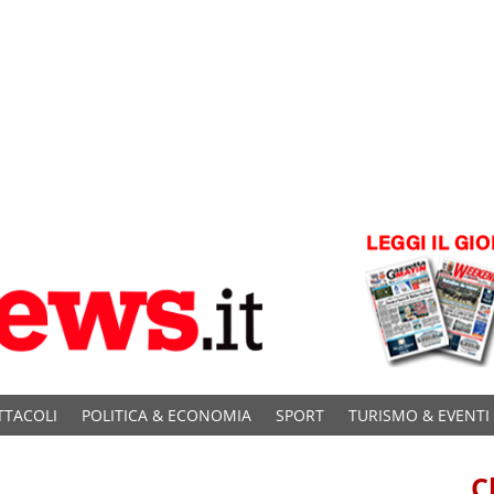
TTACOLI
POLITICA & ECONOMIA
SPORT
TURISMO & EVENTI
C