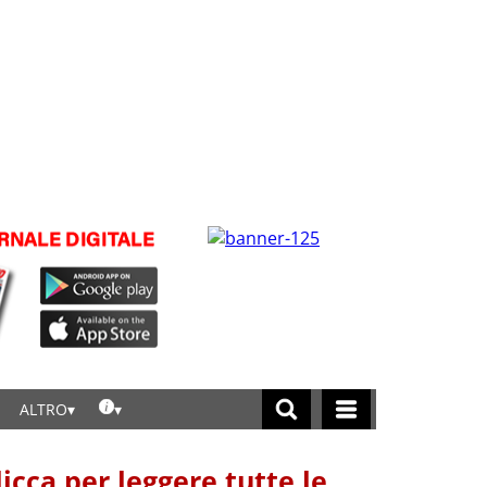
ALTRO
licca per leggere tutte le