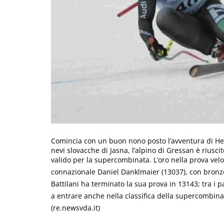
Comincia con un buon nono posto l’avventura di Henri
nevi slovacche di Jasna, l’alpino di Gressan è riusci
valido per la supercombinata. L’oro nella prova velo
connazionale Daniel Danklmaier (13037), con bronzo 
Battilani ha terminato la sua prova in 13143; tra i p
a entrare anche nella classifica della supercombinata
(re.newsvda.it)