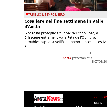
TURISMO & TEMPO LIBERO
Cosa fare nel fine settimana in Valle
d’Aosta
GiocAosta prosegue tra le vie del capoluogo; a
Brissogne entra nel vivo la Feta de l’Oumbra;
Etroubles ospita la Veillà; a Chamois tocca al Festiva
A...
di
Aosta
gazzettamatin
il 07/08/2
DIRETTOR
Luca Merc