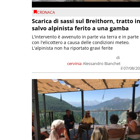
CRONACA
Scarica di sassi sul Breithorn, tratto i
salvo alpinista ferito a una gamba
L'intervento è avvenuto in parte via terra e in parte
con l'elicottero a causa delle condizioni meteo.
L'alpinista non ha riportato gravi ferite
di
cervinia
Alessandro Bianchet
il 07/08/2