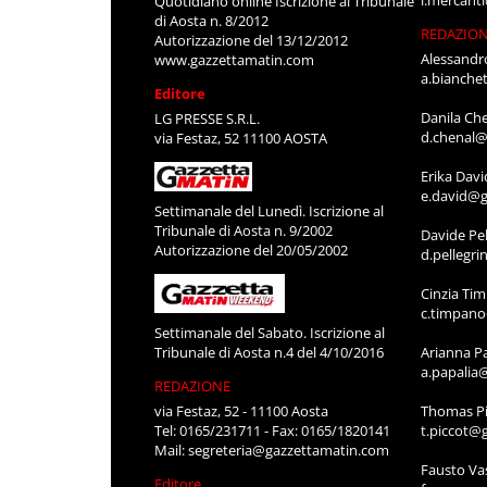
l.mercant
Quotidiano online Iscrizione al Tribunale
di Aosta n. 8/2012
REDAZIO
Autorizzazione del 13/12/2012
Alessandr
www.gazzettamatin.com
a.bianche
Editore
Danila Ch
LG PRESSE S.R.L.
d.chenal@
via Festaz, 52 11100 AOSTA
Erika Davi
e.david@g
Settimanale del Lunedì. Iscrizione al
Tribunale di Aosta n. 9/2002
Davide Pel
Autorizzazione del 20/05/2002
d.pellegr
Cinzia Ti
c.timpan
Settimanale del Sabato. Iscrizione al
Tribunale di Aosta n.4 del 4/10/2016
Arianna P
a.papalia
REDAZIONE
via Festaz, 52 - 11100 Aosta
Thomas Pi
Tel: 0165/231711 - Fax: 0165/1820141
t.piccot@
Mail:
segreteria@gazzettamatin.com
Fausto Va
Editore