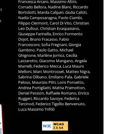
Francesca Arcaro, Massimo Altini,
Corrado Bellora, Nadine Blanc, Riccardo
11
Bortolotti, Manila Calipari, Giulia Calisti,
Nadia Camposaragna, Paolo Ciambi,
m
Filippo Clermont, Carol Di Vito, Christian
Leo Dufour, Christian Evaspasiano,
Giuseppe Farinella, Enrico Formento
Dojot, Bruno Fracasso, Fabio
Francesconi, Sofia Fregnani, Giorgia
Gambino, Paolo Gatto, Michael
Ghignone, Marlène Jorrioz, Cecilia
Lazzarotto, Giacomo Mangano, Angela
Marrelli, Federico Mecca, Luca Mauro
Melloni, Marc Montrosset, Matteo Nigra,
Sabrina Olibano, Emiliano Pala, Gabriele
Peloso, Maurizio Pitti, Loris Ponsetto,
Andrea Portigliatti, Mattia Pramotton,
Deniel Pession, Raffaele Romano, Enrico
Ruggeri, Riccardo Savoye, Federica
Tercinod, Federico Tigellio Benvenuto,
Luca Massimo Trifilò