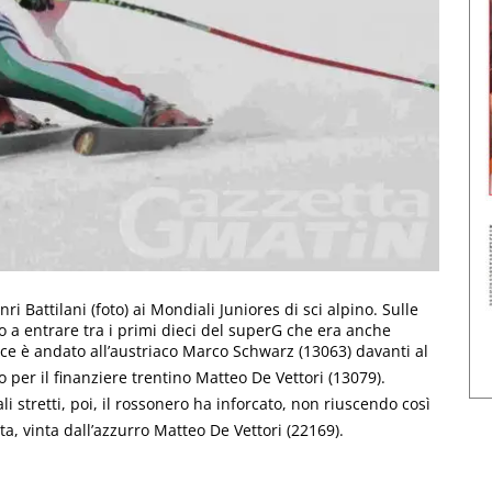
 Battilani (foto) ai Mondiali Juniores di sci alpino. Sulle
to a entrare tra i primi dieci del superG che era anche
ce è andato all’austriaco Marco Schwarz (13063) davanti al
per il finanziere trentino Matteo De Vettori (13079).
ali stretti, poi, il rossonero ha inforcato, non riuscendo così
, vinta dall’azzurro Matteo De Vettori (22169).