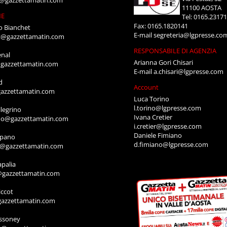
i@gazzettamatin.com
11100 AOSTA
NE
Tel: 0165.2317
Fax: 0165.1820141
o Bianchet
E-mail
segreteria@lgpresse.co
t@gazzettamatin.com
RESPONSABILE DI AGENZIA
enal
Arianna Gori Chisari
gazzettamatin.com
E-mail
a.chisari@lgpresse.com
d
Account
azzettamatin.com
Luca Torino
l.torino@lgpresse.com
legrino
Ivana Cretier
ino@gazzettamatin.com
i.cretier@lgpresse.com
Daniele Fimiano
mpano
d.fimiano@lgpresse.com
o@gazzettamatin.com
apalia
@gazzettamatin.com
ccot
gazzettamatin.com
ssoney