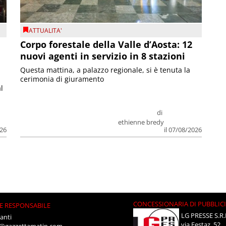
ATTUALITA'
Corpo forestale della Valle d’Aosta: 12
nuovi agenti in servizio in 8 stazioni
Questa mattina, a palazzo regionale, si è tenuta la
cerimonia di giuramento
l
di
ethienne bredy
026
il 07/08/2026
CONCESSIONARIA DI PUBBLIC
E RESPONSABILE
LG PRESSE S.R.
anti
via Festaz, 52