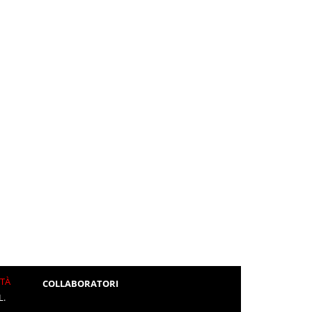
ITÀ
COLLABORATORI
L.