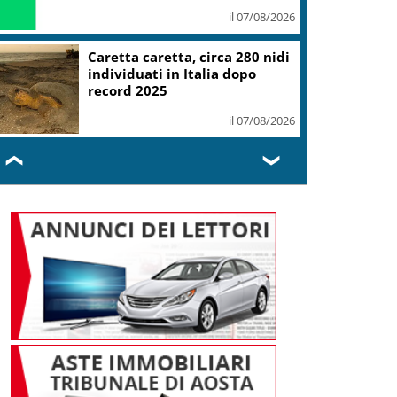
il 07/08/2026
Mondiali Wakeboard: primo
oro è azzurro, Noa Gualtieri
campione Under 14
il 07/08/2026
❮
❯