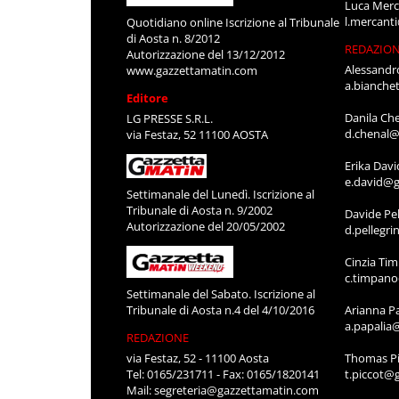
Luca Merc
l.mercant
Quotidiano online Iscrizione al Tribunale
di Aosta n. 8/2012
REDAZIO
Autorizzazione del 13/12/2012
Alessandr
www.gazzettamatin.com
a.bianche
Editore
Danila Ch
LG PRESSE S.R.L.
d.chenal@
via Festaz, 52 11100 AOSTA
Erika Davi
e.david@g
Settimanale del Lunedì. Iscrizione al
Tribunale di Aosta n. 9/2002
Davide Pel
Autorizzazione del 20/05/2002
d.pellegr
Cinzia Ti
c.timpan
Settimanale del Sabato. Iscrizione al
Tribunale di Aosta n.4 del 4/10/2016
Arianna P
a.papalia
REDAZIONE
via Festaz, 52 - 11100 Aosta
Thomas Pi
Tel: 0165/231711 - Fax: 0165/1820141
t.piccot@
Mail:
segreteria@gazzettamatin.com