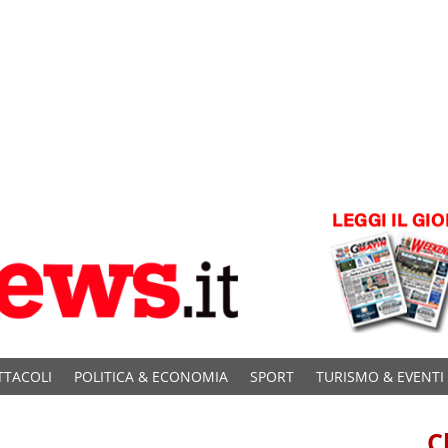
TTACOLI
POLITICA & ECONOMIA
SPORT
TURISMO & EVENTI
C