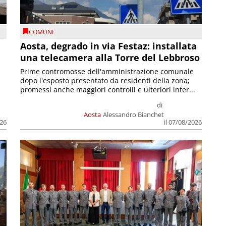
COMUNI
n
Aosta, degrado in via Festaz: installata
una telecamera alla Torre del Lebbroso
Prime contromosse dell'amministrazione comunale
dopo l'esposto presentato da residenti della zona;
promessi anche maggiori controlli e ulteriori inter...
di
Aosta
Alessandro Bianchet
026
il 07/08/2026