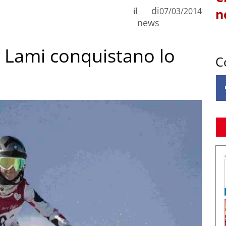
di
il
07/03/2014
n
news
e Lami conquistano lo
C