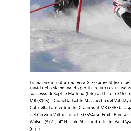
Esibizione in notturna, ieri a Gressoney-St-Jean, per
David nello slalom valido per il circuito Les Maiso
successo di Sophie Mathiou (foto) del Pila in 3157,
MB (3305) e Giulietta Isolde Mazzarello del Val dAya
Gabriella Formentini del Crammont MB (3455). La ga
del Cervino Valtournenche (3564) su Emile Boniface
Wolves (3721); 4° Niccolò Alessandrello del Val dAya
(d.p.)