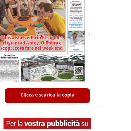
Clicca e scarica la copia