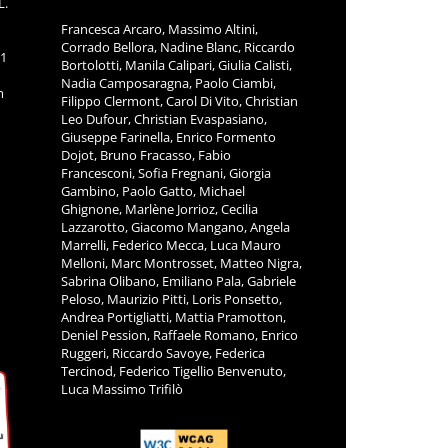
L.
Francesca Arcaro, Massimo Altini,
Corrado Bellora, Nadine Blanc, Riccardo
11
Bortolotti, Manila Calipari, Giulia Calisti,
Nadia Camposaragna, Paolo Ciambi,
m
Filippo Clermont, Carol Di Vito, Christian
Leo Dufour, Christian Evaspasiano,
Giuseppe Farinella, Enrico Formento
Dojot, Bruno Fracasso, Fabio
Francesconi, Sofia Fregnani, Giorgia
Gambino, Paolo Gatto, Michael
Ghignone, Marlène Jorrioz, Cecilia
Lazzarotto, Giacomo Mangano, Angela
Marrelli, Federico Mecca, Luca Mauro
Melloni, Marc Montrosset, Matteo Nigra,
Sabrina Olibano, Emiliano Pala, Gabriele
Peloso, Maurizio Pitti, Loris Ponsetto,
Andrea Portigliatti, Mattia Pramotton,
Deniel Pession, Raffaele Romano, Enrico
Ruggeri, Riccardo Savoye, Federica
Tercinod, Federico Tigellio Benvenuto,
Luca Massimo Trifilò