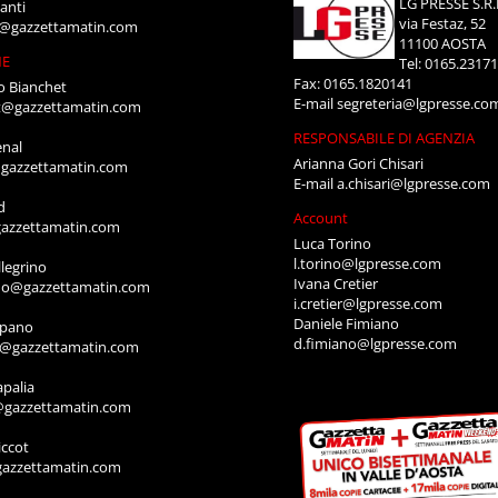
LG PRESSE S.R.
anti
via Festaz, 52
i@gazzettamatin.com
11100 AOSTA
NE
Tel: 0165.2317
Fax: 0165.1820141
o Bianchet
E-mail
segreteria@lgpresse.co
t@gazzettamatin.com
RESPONSABILE DI AGENZIA
enal
Arianna Gori Chisari
gazzettamatin.com
E-mail
a.chisari@lgpresse.com
d
Account
azzettamatin.com
Luca Torino
l.torino@lgpresse.com
legrino
Ivana Cretier
ino@gazzettamatin.com
i.cretier@lgpresse.com
Daniele Fimiano
mpano
d.fimiano@lgpresse.com
o@gazzettamatin.com
apalia
@gazzettamatin.com
ccot
gazzettamatin.com