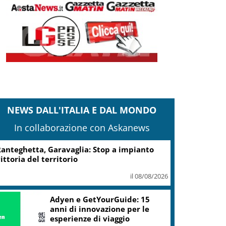
NEWS DALL'ITALIA E DAL MONDO
In collaborazione con Askanews
Turismo, Osservatorio
Telepass: +20% di interesse
per i viaggi in auto
il 07/08/2026
ic, Liguria: 5,8 mln da piano Grandi
rogetti Beni Culturali