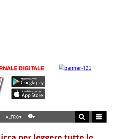
ALTRO
licca per leggere tutte le