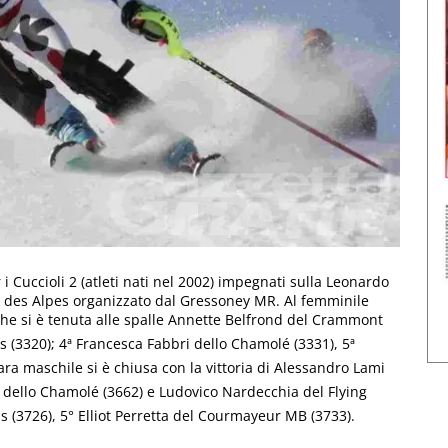
 i Cuccioli 2 (atleti nati nel 2002) impegnati sulla Leonardo
ns des Alpes organizzato dal Gressoney MR. Al femminile
 che si è tenuta alle spalle Annette Belfrond del Crammont
s (3320); 4ª Francesca Fabbri dello Chamolé (3331), 5ª
ra maschile si è chiusa con la vittoria di Alessandro Lami
 dello Chamolé (3662) e Ludovico Nardecchia del Flying
s (3726), 5° Elliot Perretta del Courmayeur MB (3733).