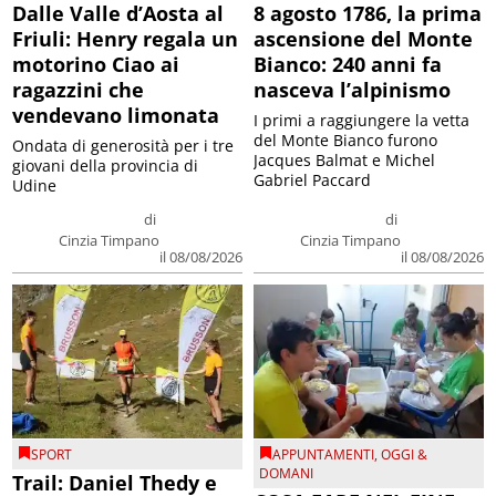
Dalle Valle d’Aosta al
8 agosto 1786, la prima
Friuli: Henry regala un
ascensione del Monte
motorino Ciao ai
Bianco: 240 anni fa
ragazzini che
nasceva l’alpinismo
vendevano limonata
I primi a raggiungere la vetta
del Monte Bianco furono
Ondata di generosità per i tre
Jacques Balmat e Michel
giovani della provincia di
Gabriel Paccard
Udine
di
di
Cinzia Timpano
Cinzia Timpano
il 08/08/2026
il 08/08/2026
SPORT
APPUNTAMENTI
,
OGGI &
DOMANI
Trail: Daniel Thedy e