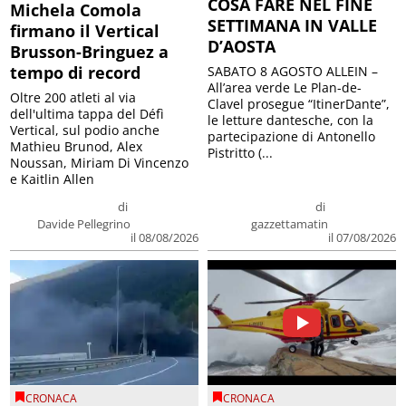
COSA FARE NEL FINE
Michela Comola
SETTIMANA IN VALLE
firmano il Vertical
D’AOSTA
Brusson-Bringuez a
tempo di record
SABATO 8 AGOSTO ALLEIN –
All’area verde Le Plan-de-
Oltre 200 atleti al via
Clavel prosegue “ItinerDante”,
dell'ultima tappa del Défì
le letture dantesche, con la
Vertical, sul podio anche
partecipazione di Antonello
Mathieu Brunod, Alex
Pistritto (...
Noussan, Miriam Di Vincenzo
e Kaitlin Allen
di
di
Davide Pellegrino
gazzettamatin
il 08/08/2026
il 07/08/2026
CRONACA
CRONACA