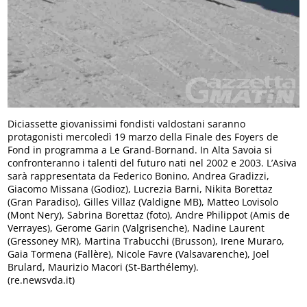
Diciassette giovanissimi fondisti valdostani saranno
protagonisti mercoledì 19 marzo della Finale des Foyers de
Fond in programma a Le Grand-Bornand. In Alta Savoia si
confronteranno i talenti del futuro nati nel 2002 e 2003. L’Asiva
sarà rappresentata da Federico Bonino, Andrea Gradizzi,
Giacomo Missana (Godioz), Lucrezia Barni, Nikita Borettaz
(Gran Paradiso), Gilles Villaz (Valdigne MB), Matteo Lovisolo
(Mont Nery), Sabrina Borettaz (foto), Andre Philippot (Amis de
Verrayes), Gerome Garin (Valgrisenche), Nadine Laurent
(Gressoney MR), Martina Trabucchi (Brusson), Irene Muraro,
Gaia Tormena (Fallère), Nicole Favre (Valsavarenche), Joel
Brulard, Maurizio Macori (St-Barthélemy).
(re.newsvda.it)