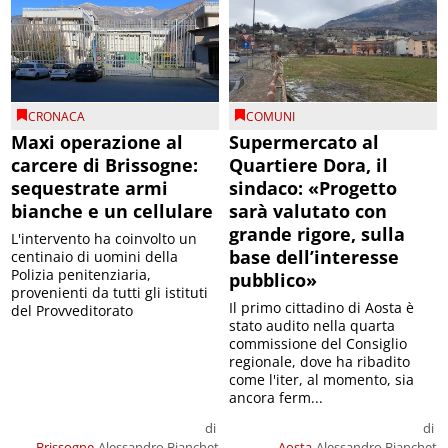
CRONACA
COMUNI
Maxi operazione al
Supermercato al
carcere di Brissogne:
Quartiere Dora, il
sequestrate armi
sindaco: «Progetto
bianche e un cellulare
sarà valutato con
grande rigore, sulla
L'intervento ha coinvolto un
base dell’interesse
centinaio di uomini della
Polizia penitenziaria,
pubblico»
provenienti da tutti gli istituti
Il primo cittadino di Aosta è
del Provveditorato
stato audito nella quarta
commissione del Consiglio
regionale, dove ha ribadito
come l'iter, al momento, sia
ancora ferm...
di
di
Brissogne
Alessandro Bianchet
Aosta
Alessandro Bianchet