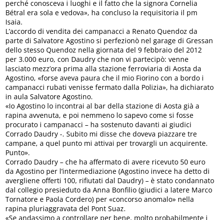
perché conosceva i luoghi e il fatto che la signora Cornelia
Bétral era sola e vedova», ha concluso la requisitoria il pm
Isaia.
L’accordo di vendita dei campanacci a Renato Quendoz da
parte di Salvatore Agostino si perfezionò nel garage di Gressan
dello stesso Quendoz nella giornata del 9 febbraio del 2012
per 3.000 euro, con Daudry che non vi partecipò: venne
lasciato mezz’ora prima alla stazione ferroviaria di Aosta da
Agostino, «forse aveva paura che il mio Fiorino con a bordo i
campanacci rubati venisse fermato dalla Polizia», ha dichiarato
in aula Salvatore Agostino.
«Io Agostino lo incontrai al bar della stazione di Aosta già a
rapina avvenuta, e poi nemmeno lo sapevo come si fosse
procurato i campanacci – ha sostenuto davanti ai giudici
Corrado Daudry -. Subito mi disse che doveva piazzare tre
campane, a quel punto mi attivai per trovargli un acquirente.
Punto».
Corrado Daudry – che ha affermato di avere ricevuto 50 euro
da Agostino per l’intermediazione (Agostino invece ha detto di
avergliene offerti 100, rifiutati dal Daudry) – è stato condannato
dal collegio presieduto da Anna Bonfilio (giudici a latere Marco
Tornatore e Paola Cordero) per «concorso anomalo» nella
rapina pluriaggravata del Pont Suaz.
«Se andassimo a controllare per bene, molto probabilmente i