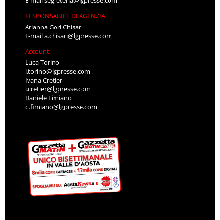
E-mail
segreteria@lgpresse.com
RESPONSABILE DI AGENZIA
Arianna Gori Chisari
E-mail
a.chisari@lgpresse.com
Account
Luca Torino
l.torino@lgpresse.com
Ivana Cretier
i.cretier@lgpresse.com
Daniele Fimiano
d.fimiano@lgpresse.com