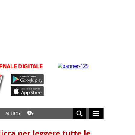
ALTRO
licca per leggere tutte le