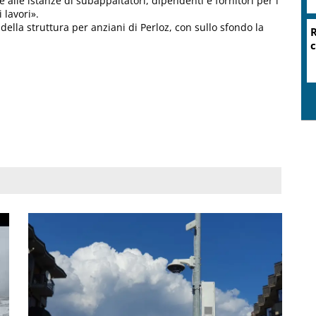
e alle istanze di subappaltatori, dipendenti e fornitori per i
 lavori».
della struttura per anziani di Perloz, con sullo sfondo la
R
c