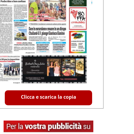
Clicca e scarica la copia