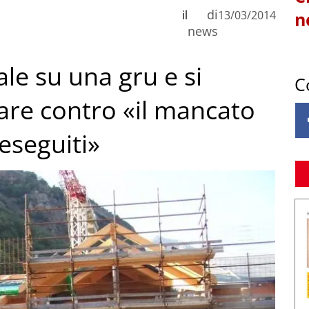
di
il
13/03/2014
n
news
ale su una gru e si
C
are contro «il mancato
eseguiti»