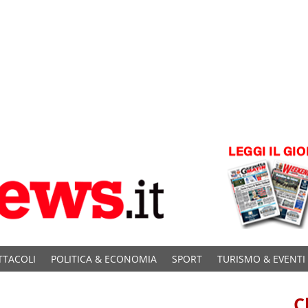
TTACOLI
POLITICA & ECONOMIA
SPORT
TURISMO & EVENTI
C