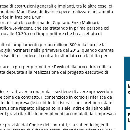
presa di costruzioni generali e impianti, tra le altre cose, ci
montana Mont Rose di diverse opere realizzate nell’ambito
rloz in frazione Brun.
o», è stata la conferma del Capitano Enzo Molinari,
illon/St-Vincent, che sta trattando in prima persona col
no alle 10.30, con l’imprenditore che ha accettato di
ppalto di ampliamento per un milione 300 mila euro, e la
 già incrinarsi nella primavera del 2012, quando durante
ecise di rescindere il contratto stipulato con la ditta per
tare la gru per permettere l’avvio della procedura utile a
ta deputata alla realizzazione del progetto esecutivo di
M
g
ose – attraverso una nota – sostiene di avere «provveduto
ome da contratto. Il contenzioso in corso si riferisce da
te dell’impresa (le cosiddette ‘riserve’ che sarebbero state
uzione rispetto all’appalto iniziale, ndr) e dall’altro alla
r i gravi ritardi e inadempimenti accumulati dall’impresa a
P
l
e previste dal Codice dei contratti, sta subendo ingenti