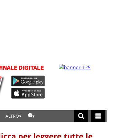
ALTRO
licca per leggere tutte le