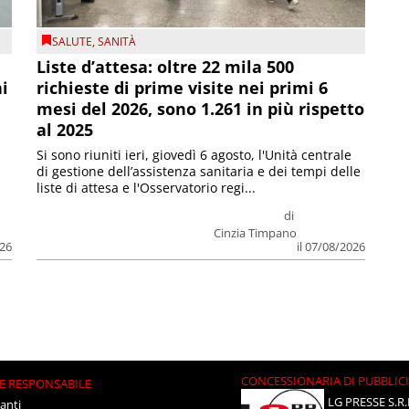
SALUTE
,
SANITÀ
Liste d’attesa: oltre 22 mila 500
ni
richieste di prime visite nei primi 6
mesi del 2026, sono 1.261 in più rispetto
al 2025
Si sono riuniti ieri, giovedì 6 agosto, l'Unità centrale
di gestione dell’assistenza sanitaria e dei tempi delle
liste di attesa e l'Osservatorio regi...
di
Cinzia Timpano
026
il 07/08/2026
CONCESSIONARIA DI PUBBLIC
E RESPONSABILE
LG PRESSE S.R.
anti