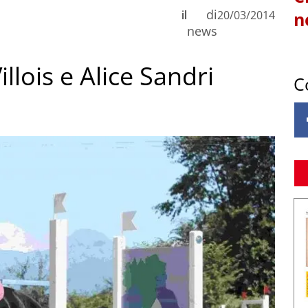
di
il
20/03/2014
n
news
llois e Alice Sandri
C