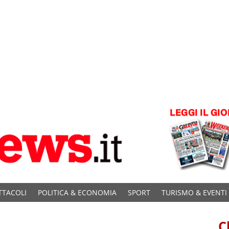
TTACOLI
POLITICA & ECONOMIA
SPORT
TURISMO & EVENTI
C