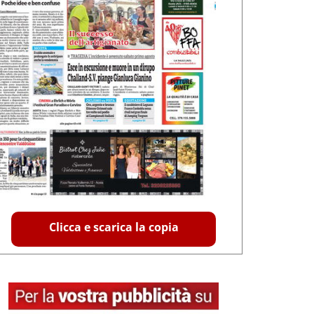
Clicca e scarica la copia