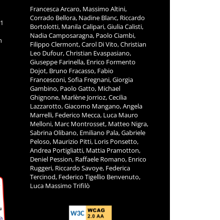
Francesca Arcaro, Massimo Altini,
Corrado Bellora, Nadine Blanc, Riccardo
11
Bortolotti, Manila Calipari, Giulia Calisti,
Nadia Camposaragna, Paolo Ciambi,
m
Filippo Clermont, Carol Di Vito, Christian
Leo Dufour, Christian Evaspasiano,
Giuseppe Farinella, Enrico Formento
Dojot, Bruno Fracasso, Fabio
Francesconi, Sofia Fregnani, Giorgia
Gambino, Paolo Gatto, Michael
Ghignone, Marlène Jorrioz, Cecilia
Lazzarotto, Giacomo Mangano, Angela
Marrelli, Federico Mecca, Luca Mauro
Melloni, Marc Montrosset, Matteo Nigra,
Sabrina Olibano, Emiliano Pala, Gabriele
Peloso, Maurizio Pitti, Loris Ponsetto,
Andrea Portigliatti, Mattia Pramotton,
Deniel Pession, Raffaele Romano, Enrico
Ruggeri, Riccardo Savoye, Federica
Tercinod, Federico Tigellio Benvenuto,
Luca Massimo Trifilò