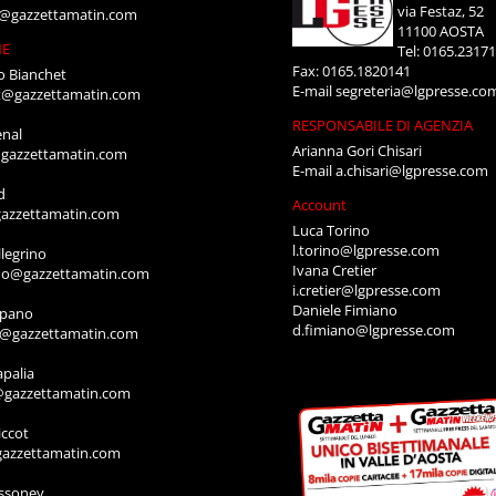
via Festaz, 52
i@gazzettamatin.com
11100 AOSTA
NE
Tel: 0165.2317
Fax: 0165.1820141
o Bianchet
E-mail
segreteria@lgpresse.co
t@gazzettamatin.com
RESPONSABILE DI AGENZIA
enal
Arianna Gori Chisari
gazzettamatin.com
E-mail
a.chisari@lgpresse.com
d
Account
azzettamatin.com
Luca Torino
l.torino@lgpresse.com
legrino
Ivana Cretier
ino@gazzettamatin.com
i.cretier@lgpresse.com
Daniele Fimiano
mpano
d.fimiano@lgpresse.com
o@gazzettamatin.com
apalia
@gazzettamatin.com
ccot
gazzettamatin.com
ssoney