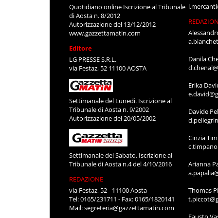
l.mercant
Quotidiano online Iscrizione al Tribunale
di Aosta n. 8/2012
REDAZIO
Autorizzazione del 13/12/2012
Alessandr
www.gazzettamatin.com
a.bianche
Editore
Danila Ch
LG PRESSE S.R.L.
d.chenal@
via Festaz, 52 11100 AOSTA
Erika Davi
e.david@g
Settimanale del Lunedì. Iscrizione al
Tribunale di Aosta n. 9/2002
Davide Pel
Autorizzazione del 20/05/2002
d.pellegr
Cinzia Ti
c.timpan
Settimanale del Sabato. Iscrizione al
Tribunale di Aosta n.4 del 4/10/2016
Arianna P
a.papalia
REDAZIONE
via Festaz, 52 - 11100 Aosta
Thomas Pi
Tel: 0165/231711 - Fax: 0165/1820141
t.piccot@
Mail:
segreteria@gazzettamatin.com
Fausto Va