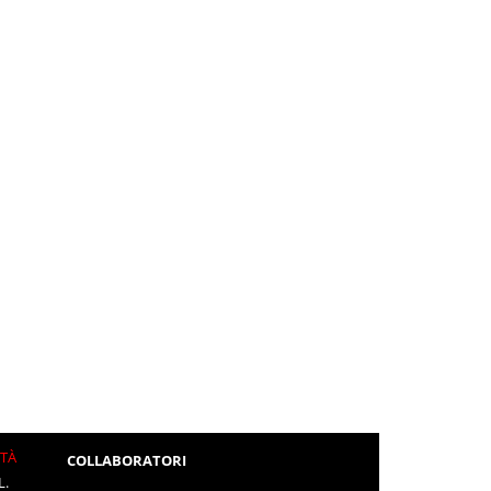
ITÀ
COLLABORATORI
L.