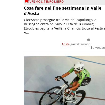
TURISMO & TEMPO LIBERO
Cosa fare nel fine settimana in Valle
d’Aosta
GiocAosta prosegue tra le vie del capoluogo; a
Brissogne entra nel vivo la Feta de l’Oumbra;
Etroubles ospita la Veillà; a Chamois tocca al Festiva
A...
di
Aosta
gazzettamatin
il 07/08/2