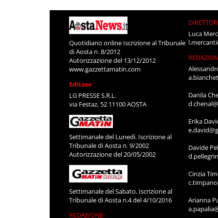
DIRETTOR
Luca Merc
l.mercant
Quotidiano online Iscrizione al Tribunale
di Aosta n. 8/2012
REDAZIO
Autorizzazione del 13/12/2012
Alessandr
www.gazzettamatin.com
a.bianche
Editore
Danila Ch
LG PRESSE S.R.L.
d.chenal@
via Festaz, 52 11100 AOSTA
Erika Davi
e.david@g
Settimanale del Lunedì. Iscrizione al
Tribunale di Aosta n. 9/2002
Davide Pel
Autorizzazione del 20/05/2002
d.pellegr
Cinzia Ti
c.timpan
Settimanale del Sabato. Iscrizione al
Tribunale di Aosta n.4 del 4/10/2016
Arianna P
a.papalia
REDAZIONE