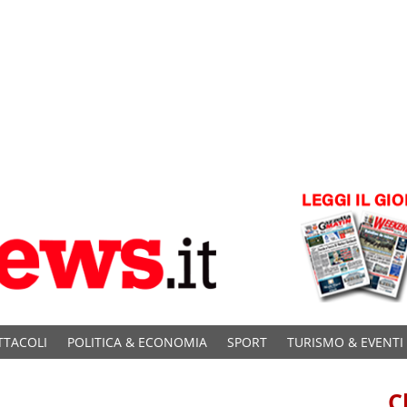
TTACOLI
POLITICA & ECONOMIA
SPORT
TURISMO & EVENTI
C