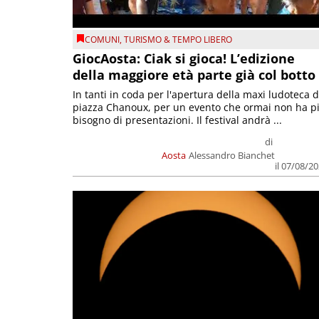
COMUNI
,
TURISMO & TEMPO LIBERO
GiocAosta: Ciak si gioca! L’edizione
della maggiore età parte già col botto
In tanti in coda per l'apertura della maxi ludoteca d
piazza Chanoux, per un evento che ormai non ha p
bisogno di presentazioni. Il festival andrà ...
di
Aosta
Alessandro Bianchet
il 07/08/2