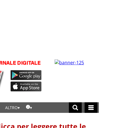
ALTRO
licca per leggere tutte le