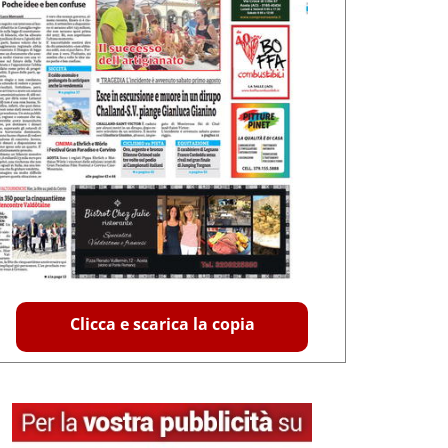
Clicca e scarica la copia