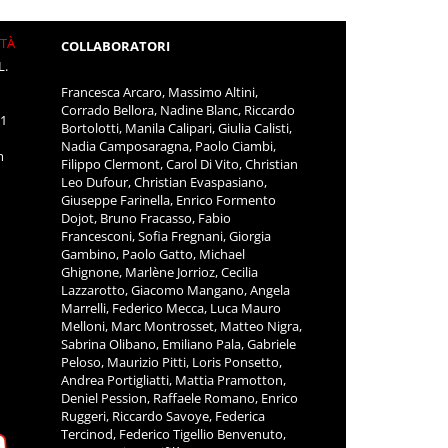
ITÀ
COLLABORATORI
L.
Francesca Arcaro, Massimo Altini,
Corrado Bellora, Nadine Blanc, Riccardo
11
Bortolotti, Manila Calipari, Giulia Calisti,
Nadia Camposaragna, Paolo Ciambi,
m
Filippo Clermont, Carol Di Vito, Christian
Leo Dufour, Christian Evaspasiano,
Giuseppe Farinella, Enrico Formento
Dojot, Bruno Fracasso, Fabio
Francesconi, Sofia Fregnani, Giorgia
Gambino, Paolo Gatto, Michael
Ghignone, Marlène Jorrioz, Cecilia
Lazzarotto, Giacomo Mangano, Angela
Marrelli, Federico Mecca, Luca Mauro
Melloni, Marc Montrosset, Matteo Nigra,
Sabrina Olibano, Emiliano Pala, Gabriele
Peloso, Maurizio Pitti, Loris Ponsetto,
Andrea Portigliatti, Mattia Pramotton,
Deniel Pession, Raffaele Romano, Enrico
Ruggeri, Riccardo Savoye, Federica
Tercinod, Federico Tigellio Benvenuto,