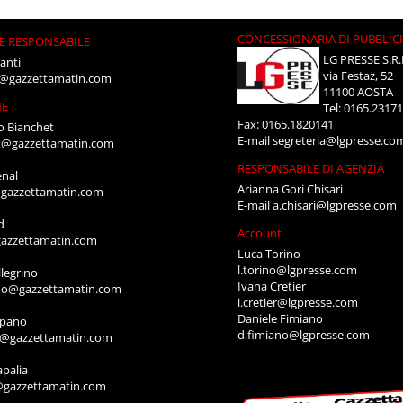
CONCESSIONARIA DI PUBBLIC
E RESPONSABILE
LG PRESSE S.R.
anti
via Festaz, 52
i@gazzettamatin.com
11100 AOSTA
NE
Tel: 0165.2317
Fax: 0165.1820141
o Bianchet
E-mail
segreteria@lgpresse.co
t@gazzettamatin.com
RESPONSABILE DI AGENZIA
enal
Arianna Gori Chisari
gazzettamatin.com
E-mail
a.chisari@lgpresse.com
d
Account
azzettamatin.com
Luca Torino
l.torino@lgpresse.com
legrino
Ivana Cretier
ino@gazzettamatin.com
i.cretier@lgpresse.com
Daniele Fimiano
mpano
d.fimiano@lgpresse.com
o@gazzettamatin.com
apalia
@gazzettamatin.com