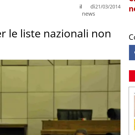
di
il
21/03/2014
n
news
er le liste nazionali non
C