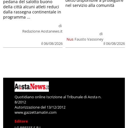
detto disponibile a proseguire
pedana del salotto buono
nel servizio alla comunità
della città alcuni atleti reduci
dalla rassegna continentale in
programma ...
di
Redazione Aostanews.it
di
Nus
Fausto Vassoney
il 06/08/2026
il 06/08/2026
Quotidiano online Iscrizione al Tribunale di Aosta n.
8/2012
Autorizzazione del 13/12/2012
www.gazzettamatin.com
Editore
LG PRESSE S.R.L.