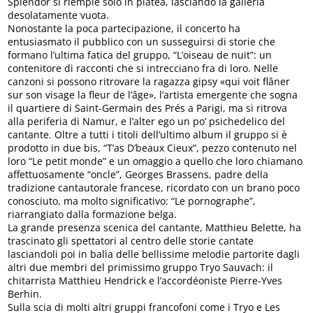
Splendor si riempie solo in platea, lasciando la galleria
desolatamente vuota.
Nonostante la poca partecipazione, il concerto ha
entusiasmato il pubblico con un susseguirsi di storie che
formano l’ultima fatica del gruppo, “L’oiseau de nuit”: un
contenitore di racconti che si intrecciano fra di loro. Nelle
canzoni si possono ritrovare la ragazza gipsy «qui voit flâner
sur son visage la fleur de l’âge», l’artista emergente che sogna
il quartiere di Saint-Germain des Prés a Parigi, ma si ritrova
alla periferia di Namur, e l’alter ego un po’ psichedelico del
cantante. Oltre a tutti i titoli dell’ultimo album il gruppo si è
prodotto in due bis, “T’as D’beaux Cieux”, pezzo contenuto nel
loro “Le petit monde” e un omaggio a quello che loro chiamano
affettuosamente “oncle”, Georges Brassens, padre della
tradizione cantautorale francese, ricordato con un brano poco
conosciuto, ma molto significativo: “Le pornographe”,
riarrangiato dalla formazione belga.
La grande presenza scenica del cantante, Matthieu Belette, ha
trascinato gli spettatori al centro delle storie cantate
lasciandoli poi in balìa delle bellissime melodie partorite dagli
altri due membri del primissimo gruppo Tryo Sauvach: il
chitarrista Matthieu Hendrick e l’accordéoniste Pierre-Yves
Berhin.
Sulla scia di molti altri gruppi francofoni come i Tryo e Les