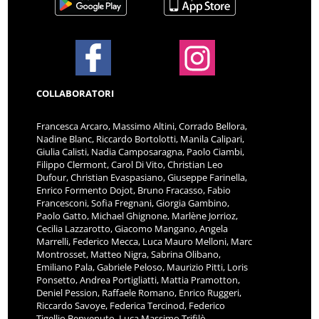
COLLABORATORI
Francesca Arcaro, Massimo Altini, Corrado Bellora,
Nadine Blanc, Riccardo Bortolotti, Manila Calipari,
Giulia Calisti, Nadia Camposaragna, Paolo Ciambi,
Filippo Clermont, Carol Di Vito, Christian Leo
Dufour, Christian Evaspasiano, Giuseppe Farinella,
Enrico Formento Dojot, Bruno Fracasso, Fabio
Francesconi, Sofia Fregnani, Giorgia Gambino,
Paolo Gatto, Michael Ghignone, Marlène Jorrioz,
Cecilia Lazzarotto, Giacomo Mangano, Angela
Marrelli, Federico Mecca, Luca Mauro Melloni, Marc
Montrosset, Matteo Nigra, Sabrina Olibano,
Emiliano Pala, Gabriele Peloso, Maurizio Pitti, Loris
Ponsetto, Andrea Portigliatti, Mattia Pramotton,
Deniel Pession, Raffaele Romano, Enrico Ruggeri,
Riccardo Savoye, Federica Tercinod, Federico
Tigellio Benvenuto, Luca Massimo Trifilò