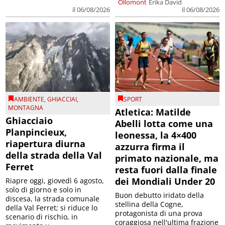
Ollomont
Erika David
il 06/08/2026
il 06/08/2026
AMBIENTE
,
GHIACCIAI
,
SPORT
MONTAGNA
Atletica: Matilde
Ghiacciaio
Abelli lotta come una
Planpincieux,
leonessa, la 4×400
riapertura diurna
azzurra firma il
della strada della Val
primato nazionale, ma
Ferret
resta fuori dalla finale
dei Mondiali Under 20
Riapre oggi, giovedì 6 agosto,
solo di giorno e solo in
Buon debutto iridato della
discesa, la strada comunale
stellina della Cogne,
della Val Ferret; si riduce lo
protagonista di una prova
scenario di rischio, in
coraggiosa nell'ultima frazione