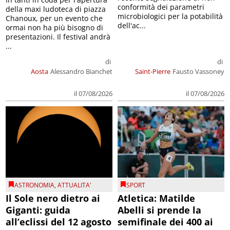
conformità dei parametri
della maxi ludoteca di piazza
microbiologici per la potabilità
Chanoux, per un evento che
dell'ac...
ormai non ha più bisogno di
presentazioni. Il festival andrà
...
di
di
Aosta
Alessandro Bianchet
Saint-Pierre
Fausto Vassoney
il 07/08/2026
il 07/08/2026
ASTRONOMIA
,
ATTUALITA'
SPORT
Il Sole nero dietro ai
Atletica: Matilde
Giganti: guida
Abelli si prende la
all’eclissi del 12 agosto
semifinale dei 400 ai