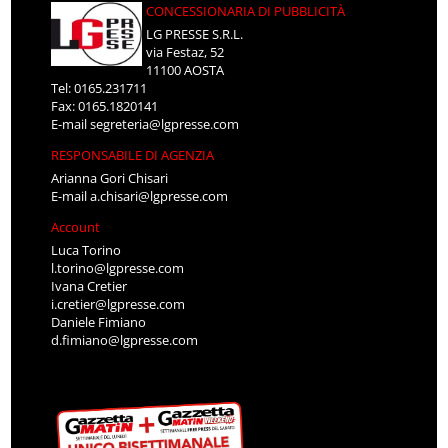
CONCESSIONARIA DI PUBBLICITÀ
LG PRESSE S.R.L.
via Festaz, 52
11100 AOSTA
Tel: 0165.231711
Fax: 0165.1820141
E-mail
segreteria@lgpresse.com
RESPONSABILE DI AGENZIA
Arianna Gori Chisari
E-mail
a.chisari@lgpresse.com
Account
Luca Torino
l.torino@lgpresse.com
Ivana Cretier
i.cretier@lgpresse.com
Daniele Fimiano
d.fimiano@lgpresse.com