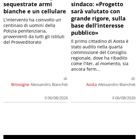
sequestrate armi
sindaco: «Progetto
bianche e un cellulare
sarà valutato con
grande rigore, sulla
L'intervento ha coinvolto un
base dell’interesse
centinaio di uomini della
Polizia penitenziaria,
pubblico»
provenienti da tutti gli istituti
Il primo cittadino di Aosta è
del Provveditorato
stato audito nella quarta
commissione del Consiglio
regionale, dove ha ribadito
come l'iter, al momento, sia
ancora ferm...
di
di
Brissogne
Alessandro Bianchet
Aosta
Alessandro Bianchet
il 06/08/2026
il 06/08/2026