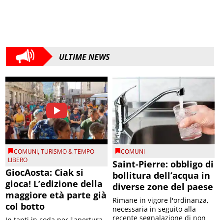
ULTIME NEWS
COMUNI
,
TURISMO & TEMPO
COMUNI
LIBERO
Saint-Pierre: obbligo di
GiocAosta: Ciak si
bollitura dell’acqua in
gioca! L’edizione della
diverse zone del paese
maggiore età parte già
Rimane in vigore l'ordinanza,
col botto
necessaria in seguito alla
recente segnalazione di non
In tanti in coda per l'apertura