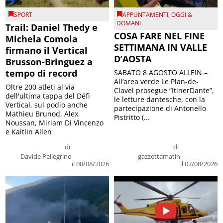
SPORT
APPUNTAMENTI
,
OGGI &
DOMANI
Trail: Daniel Thedy e
COSA FARE NEL FINE
Michela Comola
SETTIMANA IN VALLE
firmano il Vertical
D’AOSTA
Brusson-Bringuez a
tempo di record
SABATO 8 AGOSTO ALLEIN –
All’area verde Le Plan-de-
Oltre 200 atleti al via
Clavel prosegue “ItinerDante”,
dell'ultima tappa del Défì
le letture dantesche, con la
Vertical, sul podio anche
partecipazione di Antonello
Mathieu Brunod, Alex
Pistritto (...
Noussan, Miriam Di Vincenzo
e Kaitlin Allen
di
di
Davide Pellegrino
gazzettamatin
il 08/08/2026
il 07/08/2026