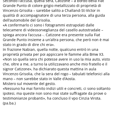
Secondo l’accusa, quella sera, Catizone – a bordo della Fiat
Grande Punto di colore grigio metallizzato di proprietà di
Vincenzo Grisolia – sarebbe salito a Challand-St-Victor in
qualità di accompagnatore di una terza persona, alla guida
dell’automobile del Grisolia.
«A confermarlo ci sono i fotogrammi estrapolati dalle
telecamere di videosorveglianza del casello autostradale –
spiega ancora l’accusa -. Catizone era presente sulla Fiat
Grande Punto insieme a un’altra persona, che però non è mai
stato in grado di dire chi era».
In frazione Nabian, quella notte, qualcuno entrò in una
proprietà privata per poi appiccare le fiamme alla Bmw X3.
«Non so quella sera chi potesse avere in uso la mia auto, visto
che, oltre a me, a turno la utilizzavano anche mio fratello e il
signor Catizone», ha dichiarato questa mattina in aula
Vincenzo Grisolia, che la sera del rogo – tabulati telefonici alla
mano – non sarebbe stato in Valle d’Aosta.
Mistero sul movente del gesto.
«Nessuno ha mai fornito indizi utili e concreti, ci sono soltanto
ipotesi, ma queste non sono mai state suffragate da prove o
testimonianze probanti», ha concluso il vpo Cinzia Virota.
(pa.ba.)