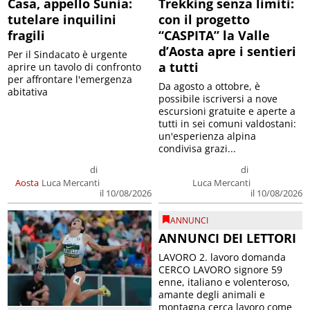
Casa, appello Sunia:
Trekking senza limiti:
tutelare inquilini
con il progetto
fragili
“CASPITA” la Valle
d’Aosta apre i sentieri
Per il Sindacato è urgente
a tutti
aprire un tavolo di confronto
per affrontare l'emergenza
Da agosto a ottobre, è
abitativa
possibile iscriversi a nove
escursioni gratuite e aperte a
tutti in sei comuni valdostani:
un'esperienza alpina
condivisa grazi...
di
di
Aosta
Luca Mercanti
Luca Mercanti
il 10/08/2026
il 10/08/2026
ANNUNCI
ANNUNCI DEI LETTORI
LAVORO 2. lavoro domanda
CERCO LAVORO signore 59
enne, italiano e volenteroso,
amante degli animali e
montagna cerca lavoro come