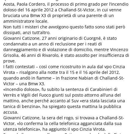
Aosta, Paola Cordero, il processo di primo grado per l’incendio
doloso del 16 aprile 2012 a Challand-St-Victor, in cui venne
bruciata una Bmw X3 di proprietà di una parente di un
amministratore locale.
Non tutti i misteri che avvolgono questo fatto sono stati però
dissipati, anzi tutt’altro.
Giovanni Catizone, 27 anni originario di Cuorgné, è stato
condannato a un anno di reclusione per i reati di
danneggiamento e di violazione di domicilio, mentre Vincenzo
Grisolia, 46 anni di Rivarolo, è stato assolto per insufficienza di
prove.
I fatti contestati – così come ricostruito in aula dal vpo Cinzia
Virota – risalgono alla notte tra il 15 e il 16 aprile del 2012,
quando andò in fiamme – in frazione Nabian di Challand-St-
Victor – una Bmw X3.
«Incendio doloso», fu subito la sentenza di Carabinieri di
Verrès e Vigili del Fuoco giunti sul posto attorno all’una del
mattino, anche perché accanto al Suv «era stata lasciata una
tanica di benzina», ha spiegato questa mattina la pubblica
accusa.
Giovanni Catizone, la sera del rogo, si trovava a Challand-St-
Victor, «lo conferma la cella telefonica agganciata dalla sua
utenza telefonica», ha aggiunto il vpo Cinzia Virota.