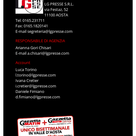
LG PRESSE S.R.L.
via Festaz, 52
11100 AOSTA
Tel: 0165.231711
Fax: 0165.1820141
E-mail
segreteria@lgpresse.com
RESPONSABILE DI AGENZIA
Arianna Gori Chisari
E-mail
a.chisari@lgpresse.com
Account
Luca Torino
l.torino@lgpresse.com
Ivana Cretier
i.cretier@lgpresse.com
Daniele Fimiano
d.fimiano@lgpresse.com