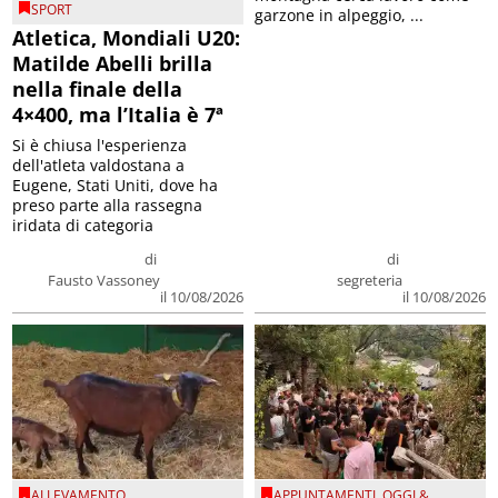
SPORT
garzone in alpeggio, ...
Atletica, Mondiali U20:
Matilde Abelli brilla
nella finale della
4×400, ma l’Italia è 7ª
Si è chiusa l'esperienza
dell'atleta valdostana a
Eugene, Stati Uniti, dove ha
preso parte alla rassegna
iridata di categoria
di
di
Fausto Vassoney
segreteria
il 10/08/2026
il 10/08/2026
ALLEVAMENTO
APPUNTAMENTI
,
OGGI &