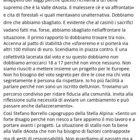
supremo che è la Valle dAosta. Il malessere cè e va affrontato»
e cita di forestali «i quali meritavano unalternativa. Dobbiamo
dire che abbiamo sbagliato. E evidente che al casinò i sacrifici
vadano fatti ma, forse, abbiamo sbagliato nellaffrontare la
situazione. Il primo rapporto lo dobbiamo trovare tra noi».
Accenna al patto di stabilità che «sforeremo e si porterà via
altri 100 milioni di euro. Scendiamo in piazza contro. E una
collettività lacerata dal voto e su questo dobbiamo non
dobbiamo arroccarci 18 a 17 perché non vince nessuno. Non
siamo riusciti a mettere insieme un progetto per le Europee.
Non ho bisogno del voto segreto per dire le cose ma chi vota
segretamente è persona da rispettare. Io ho più facilità a
parlare perché non sono un iscritto dellUnion. Troviamo un
percorso condiviso per ridare fiducia alla comunità. Invita alla
riflessione sulla necessità di avviare un cambiamento e può
passare anche dallazzeramento».
Così Stefano Borrello capogruppo della Stella Alpina: «Sento un
forte disagio perché non riesco a fare appieno il mio lavoro e a
portare avanti i progetti. La situazione di stallo non fa bene
alla Valle dAosta che non ha bisogno di fazioni contrapposte
ma di gesti di responsabilità. Non guardiamo al passato ma a