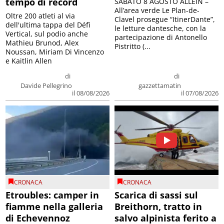
tempo di record
SABATO 8 AGOSTO ALLEIN –
All’area verde Le Plan-de-
Oltre 200 atleti al via
Clavel prosegue “ItinerDante”,
dell'ultima tappa del Défì
le letture dantesche, con la
Vertical, sul podio anche
partecipazione di Antonello
Mathieu Brunod, Alex
Pistritto (...
Noussan, Miriam Di Vincenzo
e Kaitlin Allen
di
di
Davide Pellegrino
gazzettamatin
il 08/08/2026
il 07/08/2026
CRONACA
CRONACA
Etroubles: camper in
Scarica di sassi sul
fiamme nella galleria
Breithorn, tratto in
di Echevennoz
salvo alpinista ferito a