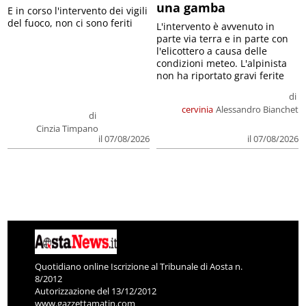
una gamba
E in corso l'intervento dei vigili
del fuoco, non ci sono feriti
L'intervento è avvenuto in
parte via terra e in parte con
l'elicottero a causa delle
condizioni meteo. L'alpinista
non ha riportato gravi ferite
di
cervinia
Alessandro Bianchet
di
Cinzia Timpano
il 07/08/2026
il 07/08/2026
Quotidiano online Iscrizione al Tribunale di Aosta n.
8/2012
Autorizzazione del 13/12/2012
www.gazzettamatin.com