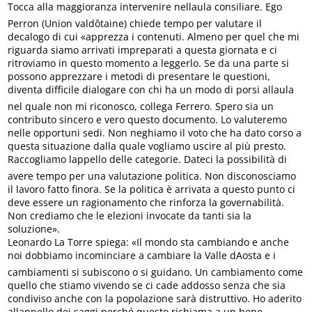
Tocca alla maggioranza intervenire nellaula consiliare. Ego
Perron (Union valdôtaine) chiede tempo per valutare il
decalogo di cui «apprezza i contenuti. Almeno per quel che mi
riguarda siamo arrivati impreparati a questa giornata e ci
ritroviamo in questo momento a leggerlo. Se da una parte si
possono apprezzare i metodi di presentare le questioni,
diventa difficile dialogare con chi ha un modo di porsi allaula
nel quale non mi riconosco, collega Ferrero. Spero sia un
contributo sincero e vero questo documento. Lo valuteremo
nelle opportuni sedi. Non neghiamo il voto che ha dato corso a
questa situazione dalla quale vogliamo uscire al più presto.
Raccogliamo lappello delle categorie. Dateci la possibilità di
avere tempo per una valutazione politica. Non disconosciamo
il lavoro fatto finora. Se la politica è arrivata a questo punto ci
deve essere un ragionamento che rinforza la governabilità.
Non crediamo che le elezioni invocate da tanti sia la
soluzione».
Leonardo La Torre spiega: «Il mondo sta cambiando e anche
noi dobbiamo incominciare a cambiare la Valle dAosta e i
cambiamenti si subiscono o si guidano. Un cambiamento come
quello che stiamo vivendo se ci cade addosso senza che sia
condiviso anche con la popolazione sarà distruttivo. Ho aderito
allappello dei saggi perché questo richiama a un bene