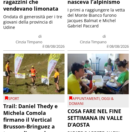
ragazzini che
nasceva l’alpinismo
vendevano limonata
I primi a raggiungere la vetta
del Monte Bianco furono
Ondata di generosità per i tre
Jacques Balmat e Michel
giovani della provincia di
Gabriel Paccard
Udine
di
di
Cinzia Timpano
Cinzia Timpano
il 08/08/2026
il 08/08/2026
SPORT
APPUNTAMENTI
,
OGGI &
DOMANI
Trail: Daniel Thedy e
COSA FARE NEL FINE
Michela Comola
SETTIMANA IN VALLE
firmano il Vertical
D’AOSTA
Brusson-Bringuez a