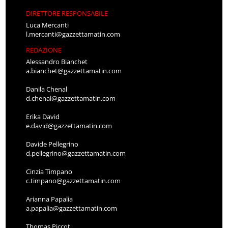
DIRETTORE RESPONSABILE
Luca Mercanti
l.mercanti@gazzettamatin.com
REDAZIONE
Alessandro Bianchet
a.bianchet@gazzettamatin.com
Danila Chenal
d.chenal@gazzettamatin.com
Erika David
e.david@gazzettamatin.com
Davide Pellegrino
d.pellegrino@gazzettamatin.com
Cinzia Timpano
c.timpano@gazzettamatin.com
Arianna Papalia
a.papalia@gazzettamatin.com
Thomas Piccot