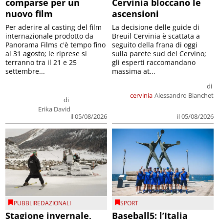
comparse per un
Cervinia bloccano le
nuovo film
ascensioni
Per aderire al casting del film
La decisione delle guide di
internazionale prodotto da
Breuil Cervinia è scattata a
Panorama Films c'è tempo fino
seguito della frana di oggi
al 31 agosto; le riprese si
sulla parete sud del Cervino;
terranno tra il 21 e 25
gli esperti raccomandano
settembre...
massima at...
di
cervinia
Alessandro Bianchet
di
Erika David
il 05/08/2026
il 05/08/2026
PUBBLIREDAZIONALI
SPORT
Stagione invernale,
Baseball5: l’Italia