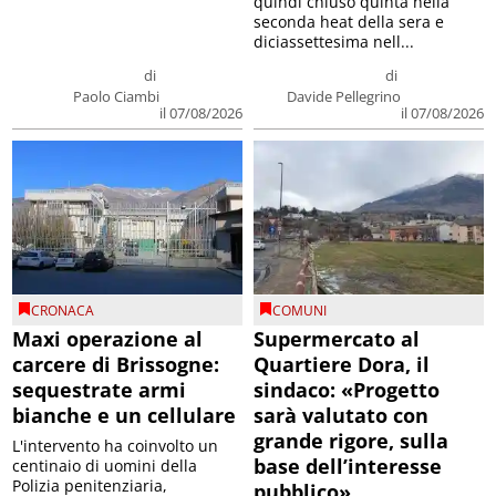
quindi chiuso quinta nella
seconda heat della sera e
diciassettesima nell...
di
di
Paolo Ciambi
Davide Pellegrino
il 07/08/2026
il 07/08/2026
CRONACA
COMUNI
Maxi operazione al
Supermercato al
carcere di Brissogne:
Quartiere Dora, il
sequestrate armi
sindaco: «Progetto
bianche e un cellulare
sarà valutato con
grande rigore, sulla
L'intervento ha coinvolto un
base dell’interesse
centinaio di uomini della
Polizia penitenziaria,
pubblico»