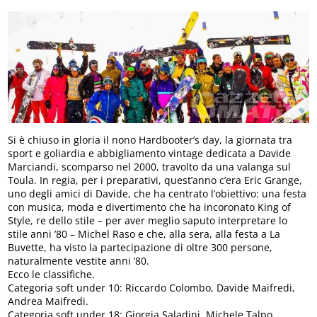
Si è chiuso in gloria il nono Hardbooter’s day, la giornata tra
sport e goliardia e abbigliamento vintage dedicata a Davide
Marciandi, scomparso nel 2000, travolto da una valanga sul
Toula. In regia, per i preparativi, quest’anno c’era Eric Grange,
uno degli amici di Davide, che ha centrato l’obiettivo: una festa
con musica, moda e divertimento che ha incoronato King of
Style, re dello stile – per aver meglio saputo interpretare lo
stile anni ’80 – Michel Raso e che, alla sera, alla festa a La
Buvette, ha visto la partecipazione di oltre 300 persone,
naturalmente vestite anni ’80.
Ecco le classifiche.
Categoria soft under 10: Riccardo Colombo, Davide Maifredi,
Andrea Maifredi.
Categoria soft under 18: Giorgia Saladini, Michele Talpo,