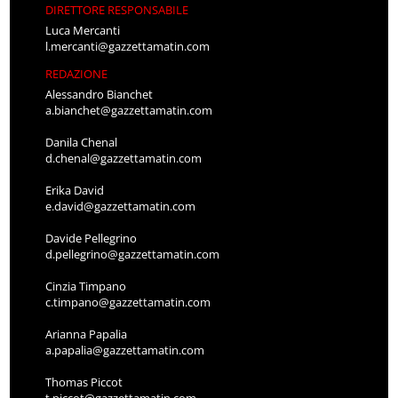
DIRETTORE RESPONSABILE
Luca Mercanti
l.mercanti@gazzettamatin.com
REDAZIONE
Alessandro Bianchet
a.bianchet@gazzettamatin.com
Danila Chenal
d.chenal@gazzettamatin.com
Erika David
e.david@gazzettamatin.com
Davide Pellegrino
d.pellegrino@gazzettamatin.com
Cinzia Timpano
c.timpano@gazzettamatin.com
Arianna Papalia
a.papalia@gazzettamatin.com
Thomas Piccot