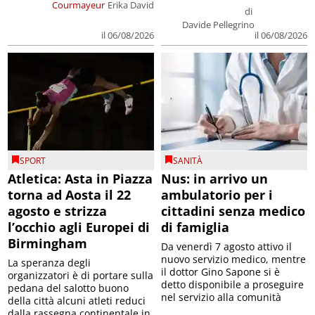
Courmayeur
Erika David
di
Davide Pellegrino
il 06/08/2026
il 06/08/2026
SPORT
SANITÀ
Atletica: Asta in Piazza
Nus: in arrivo un
torna ad Aosta il 22
ambulatorio per i
agosto e strizza
cittadini senza medico
l’occhio agli Europei di
di famiglia
Birmingham
Da venerdì 7 agosto attivo il
nuovo servizio medico, mentre
La speranza degli
il dottor Gino Sapone si è
organizzatori è di portare sulla
detto disponibile a proseguire
pedana del salotto buono
nel servizio alla comunità
della città alcuni atleti reduci
dalla rassegna continentale in