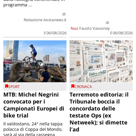
programma ...
di
Redazione Aostanews.it
di
Nus
Fausto Vassoney
il 06/08/2026
il 06/08/2026
SPORT
CRONACA
MTB: Michel Negrini
Terremoto editoria: il
convocato per i
Tribunale boccia il
Campionati Europei di
concordato delle
bike trial
testate Ops (ex
Netweek); si dimette
Il valdostano, 24° nella tappa
l’ad
polacca di Coppa del Mondo,
sarà al via della rassegna