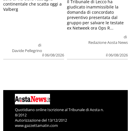
Il Tribunale di Lecco ha
continentale che scatta oggi a
giudicato inammissibile la
Valberg
domanda di concordato
preventivo presentata dal
gruppo per salvare le testate
ex Netweek ora Ops R...
di
Redazione Aosta News
di
Davide Pellegrino
il 06/08/2026
il 06/08/2026
Quotidiano online Iscrizione al Tribunale di Aosta n.
8/2012
Autorizzazione del 13/12/2012
www.gazzettamatin.com