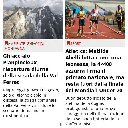
AMBIENTE
,
GHIACCIAI
,
SPORT
MONTAGNA
Atletica: Matilde
Ghiacciaio
Abelli lotta come una
Planpincieux,
leonessa, la 4×400
riapertura diurna
azzurra firma il
della strada della Val
primato nazionale, ma
Ferret
resta fuori dalla finale
dei Mondiali Under 20
Riapre oggi, giovedì 6 agosto,
solo di giorno e solo in
Buon debutto iridato della
discesa, la strada comunale
stellina della Cogne,
della Val Ferret; si riduce lo
protagonista di una prova
scenario di rischio, in
coraggiosa nell'ultima frazione
movimento u...
della seconda batteria della
staffetta mist...
di