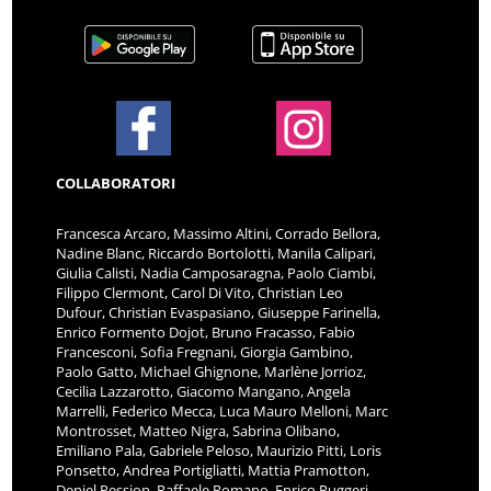
COLLABORATORI
Francesca Arcaro, Massimo Altini, Corrado Bellora,
Nadine Blanc, Riccardo Bortolotti, Manila Calipari,
Giulia Calisti, Nadia Camposaragna, Paolo Ciambi,
Filippo Clermont, Carol Di Vito, Christian Leo
Dufour, Christian Evaspasiano, Giuseppe Farinella,
Enrico Formento Dojot, Bruno Fracasso, Fabio
Francesconi, Sofia Fregnani, Giorgia Gambino,
Paolo Gatto, Michael Ghignone, Marlène Jorrioz,
Cecilia Lazzarotto, Giacomo Mangano, Angela
Marrelli, Federico Mecca, Luca Mauro Melloni, Marc
Montrosset, Matteo Nigra, Sabrina Olibano,
Emiliano Pala, Gabriele Peloso, Maurizio Pitti, Loris
Ponsetto, Andrea Portigliatti, Mattia Pramotton,
Deniel Pession, Raffaele Romano, Enrico Ruggeri,