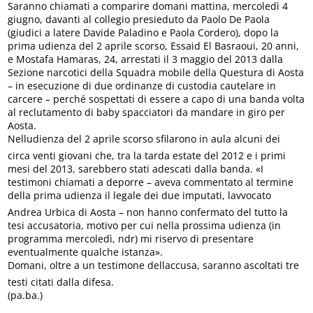
Saranno chiamati a comparire domani mattina, mercoledì 4
giugno, davanti al collegio presieduto da Paolo De Paola
(giudici a latere Davide Paladino e Paola Cordero), dopo la
prima udienza del 2 aprile scorso, Essaid El Basraoui, 20 anni,
e Mostafa Hamaras, 24, arrestati il 3 maggio del 2013 dalla
Sezione narcotici della Squadra mobile della Questura di Aosta
– in esecuzione di due ordinanze di custodia cautelare in
carcere – perché sospettati di essere a capo di una banda volta
al reclutamento di baby spacciatori da mandare in giro per
Aosta.
Nelludienza del 2 aprile scorso sfilarono in aula alcuni dei
circa venti giovani che, tra la tarda estate del 2012 e i primi
mesi del 2013, sarebbero stati adescati dalla banda. «I
testimoni chiamati a deporre – aveva commentato al termine
della prima udienza il legale dei due imputati, lavvocato
Andrea Urbica di Aosta – non hanno confermato del tutto la
tesi accusatoria, motivo per cui nella prossima udienza (in
programma mercoledì, ndr) mi riservo di presentare
eventualmente qualche istanza».
Domani, oltre a un testimone dellaccusa, saranno ascoltati tre
testi citati dalla difesa.
(pa.ba.)