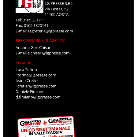
LG PRESSE S.R.L.
via Festaz, 52
11100 AOSTA
Tel: 0165.231711
Fax: 0165.1820141
E-mail
segreteria@lgpresse.com
RESPONSABILE DI AGENZIA
Arianna Gori Chisari
E-mail
a.chisari@lgpresse.com
Account
Luca Torino
l.torino@lgpresse.com
Ivana Cretier
i.cretier@lgpresse.com
Daniele Fimiano
d.fimiano@lgpresse.com