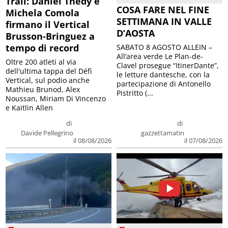
Trail: Daniel Thedy e
COSA FARE NEL FINE
Michela Comola
SETTIMANA IN VALLE
firmano il Vertical
D’AOSTA
Brusson-Bringuez a
tempo di record
SABATO 8 AGOSTO ALLEIN –
All’area verde Le Plan-de-
Oltre 200 atleti al via
Clavel prosegue “ItinerDante”,
dell'ultima tappa del Défì
le letture dantesche, con la
Vertical, sul podio anche
partecipazione di Antonello
Mathieu Brunod, Alex
Pistritto (...
Noussan, Miriam Di Vincenzo
e Kaitlin Allen
di
di
Davide Pellegrino
gazzettamatin
il 08/08/2026
il 07/08/2026