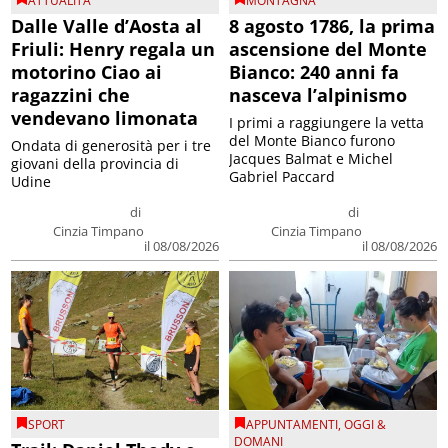
ATTUALITA'
MONTAGNA
Dalle Valle d’Aosta al
8 agosto 1786, la prima
Friuli: Henry regala un
ascensione del Monte
motorino Ciao ai
Bianco: 240 anni fa
ragazzini che
nasceva l’alpinismo
vendevano limonata
I primi a raggiungere la vetta
del Monte Bianco furono
Ondata di generosità per i tre
Jacques Balmat e Michel
giovani della provincia di
Gabriel Paccard
Udine
di
di
Cinzia Timpano
Cinzia Timpano
il 08/08/2026
il 08/08/2026
SPORT
APPUNTAMENTI
,
OGGI &
DOMANI