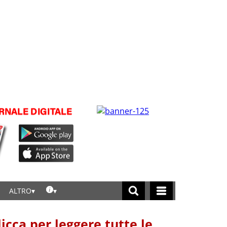
ALTRO
licca per leggere tutte le