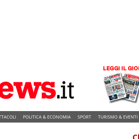
TTACOLI
POLITICA & ECONOMIA
SPORT
TURISMO & EVENTI
C