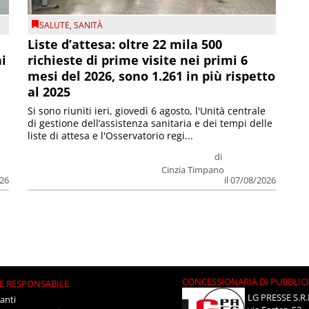
SALUTE
,
SANITÀ
Liste d’attesa: oltre 22 mila 500
ni
richieste di prime visite nei primi 6
mesi del 2026, sono 1.261 in più rispetto
al 2025
Si sono riuniti ieri, giovedì 6 agosto, l'Unità centrale
di gestione dell’assistenza sanitaria e dei tempi delle
liste di attesa e l'Osservatorio regi...
di
Cinzia Timpano
026
il 07/08/2026
CONCESSIONARIA DI PUBBLIC
E RESPONSABILE
LG PRESSE S.R.
anti