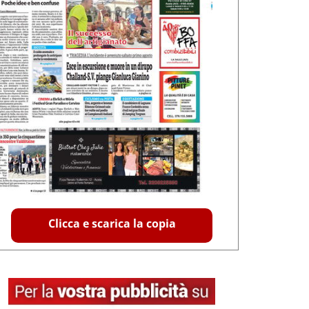
Clicca e scarica la copia