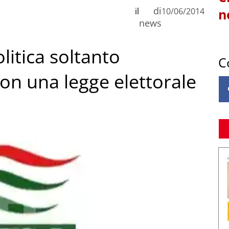
di
il
10/06/2014
n
news
olitica soltanto
C
con una legge elettorale