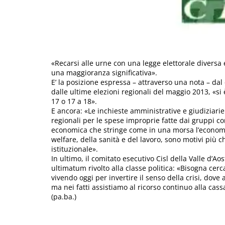
«Recarsi alle urne con una legge elettorale diversa
una maggioranza significativa».
E’ la posizione espressa – attraverso una nota – dal
dalle ultime elezioni regionali del maggio 2013, «s
17 o 17 a 18».
E ancora: «Le inchieste amministrative e giudiziarie 
regionali per le spese improprie fatte dai gruppi consil
economica che stringe come in una morsa l’economic
welfare, della sanità e del lavoro, sono motivi più c
istituzionale».
In ultimo, il comitato esecutivo Cisl della Valle d’
ultimatum rivolto alla classe politica: «Bisogna cer
vivendo oggi per invertire il senso della crisi, dove
ma nei fatti assistiamo al ricorso continuo alla cassa
(pa.ba.)