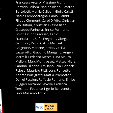
Francesca Arcaro, Massimo Altini,
Corrado Bellora, Nadine Blanc, Riccardo
11
Bortolotti, Manila Calipari, Giulia Calisti,
Nadia Camposaragna, Paolo Ciambi,
m
Filippo Clermont, Carol Di Vito, Christian
Leo Dufour, Christian Evaspasiano,
Giuseppe Farinella, Enrico Formento
Dojot, Bruno Fracasso, Fabio
Francesconi, Sofia Fregnani, Giorgia
Gambino, Paolo Gatto, Michael
Ghignone, Marlène Jorrioz, Cecilia
Lazzarotto, Giacomo Mangano, Angela
Marrelli, Federico Mecca, Luca Mauro
Melloni, Marc Montrosset, Matteo Nigra,
Sabrina Olibano, Emiliano Pala, Gabriele
Peloso, Maurizio Pitti, Loris Ponsetto,
Andrea Portigliatti, Mattia Pramotton,
Deniel Pession, Raffaele Romano, Enrico
Ruggeri, Riccardo Savoye, Federica
Tercinod, Federico Tigellio Benvenuto,
Luca Massimo Trifilò