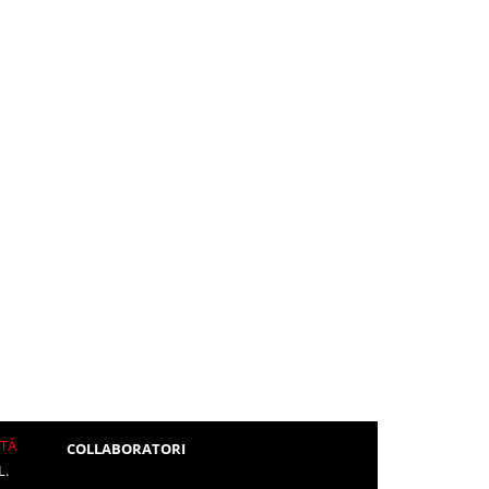
ITÀ
COLLABORATORI
L.