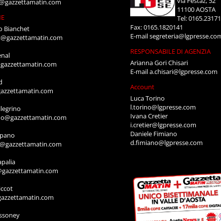
via Festaz, 52
i@gazzettamatin.com
11100 AOSTA
NE
Tel: 0165.2317
Fax: 0165.1820141
o Bianchet
E-mail
segreteria@lgpresse.co
t@gazzettamatin.com
RESPONSABILE DI AGENZIA
enal
Arianna Gori Chisari
gazzettamatin.com
E-mail
a.chisari@lgpresse.com
d
Account
azzettamatin.com
Luca Torino
l.torino@lgpresse.com
legrino
Ivana Cretier
ino@gazzettamatin.com
i.cretier@lgpresse.com
Daniele Fimiano
mpano
d.fimiano@lgpresse.com
o@gazzettamatin.com
apalia
@gazzettamatin.com
ccot
gazzettamatin.com
ssoney