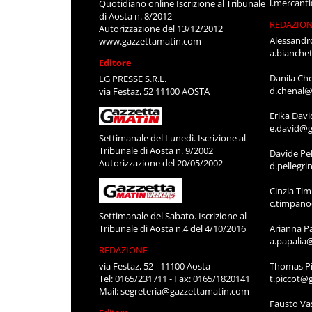
l.mercant
Quotidiano online Iscrizione al Tribunale
di Aosta n. 8/2012
REDAZIO
Autorizzazione del 13/12/2012
Alessandr
www.gazzettamatin.com
a.bianche
Editore
Danila Ch
LG PRESSE S.R.L.
d.chenal@
via Festaz, 52 11100 AOSTA
Erika Davi
e.david@g
Settimanale del Lunedì. Iscrizione al
Tribunale di Aosta n. 9/2002
Davide Pel
Autorizzazione del 20/05/2002
d.pellegr
Cinzia Ti
c.timpan
Settimanale del Sabato. Iscrizione al
Tribunale di Aosta n.4 del 4/10/2016
Arianna P
a.papalia
REDAZIONE
via Festaz, 52 - 11100 Aosta
Thomas Pi
Tel: 0165/231711 - Fax: 0165/1820141
t.piccot@
Mail:
segreteria@gazzettamatin.com
Fausto Va