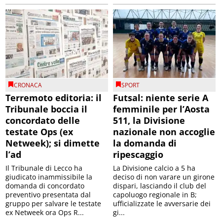
CRONACA
SPORT
Terremoto editoria: il
Futsal: niente serie A
Tribunale boccia il
femminile per l’Aosta
concordato delle
511, la Divisione
testate Ops (ex
nazionale non accoglie
Netweek); si dimette
la domanda di
l’ad
ripescaggio
Il Tribunale di Lecco ha
La Divisione calcio a 5 ha
giudicato inammissibile la
deciso di non varare un girone
domanda di concordato
dispari, lasciando il club del
preventivo presentata dal
capoluogo regionale in B;
gruppo per salvare le testate
ufficializzate le avversarie dei
ex Netweek ora Ops R...
gi...