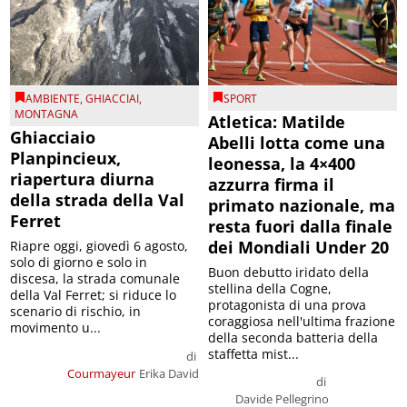
AMBIENTE
,
GHIACCIAI
,
SPORT
MONTAGNA
Atletica: Matilde
Ghiacciaio
Abelli lotta come una
Planpincieux,
leonessa, la 4×400
riapertura diurna
azzurra firma il
della strada della Val
primato nazionale, ma
Ferret
resta fuori dalla finale
dei Mondiali Under 20
Riapre oggi, giovedì 6 agosto,
solo di giorno e solo in
Buon debutto iridato della
discesa, la strada comunale
stellina della Cogne,
della Val Ferret; si riduce lo
protagonista di una prova
scenario di rischio, in
coraggiosa nell'ultima frazione
movimento u...
della seconda batteria della
staffetta mist...
di
Courmayeur
Erika David
di
Davide Pellegrino