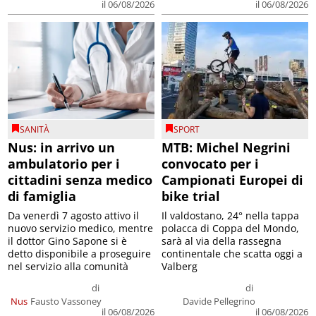
il 06/08/2026
il 06/08/2026
SANITÀ
SPORT
Nus: in arrivo un
MTB: Michel Negrini
ambulatorio per i
convocato per i
cittadini senza medico
Campionati Europei di
di famiglia
bike trial
Da venerdì 7 agosto attivo il
Il valdostano, 24° nella tappa
nuovo servizio medico, mentre
polacca di Coppa del Mondo,
il dottor Gino Sapone si è
sarà al via della rassegna
detto disponibile a proseguire
continentale che scatta oggi a
nel servizio alla comunità
Valberg
di
di
Nus
Fausto Vassoney
Davide Pellegrino
il 06/08/2026
il 06/08/2026