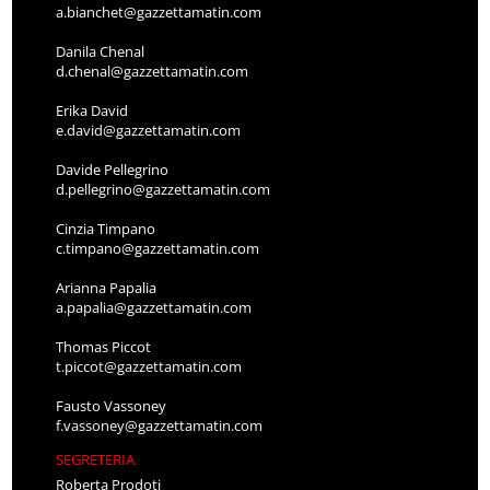
a.bianchet@gazzettamatin.com
Danila Chenal
d.chenal@gazzettamatin.com
Erika David
e.david@gazzettamatin.com
Davide Pellegrino
d.pellegrino@gazzettamatin.com
Cinzia Timpano
c.timpano@gazzettamatin.com
Arianna Papalia
a.papalia@gazzettamatin.com
Thomas Piccot
t.piccot@gazzettamatin.com
Fausto Vassoney
f.vassoney@gazzettamatin.com
SEGRETERIA
Roberta Prodoti