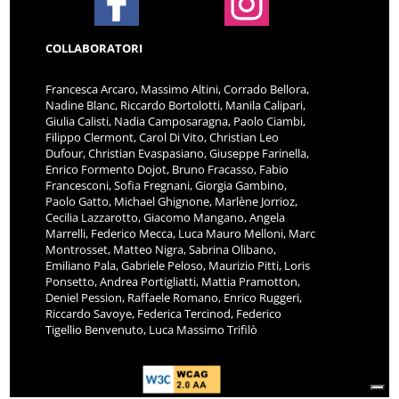
COLLABORATORI
Francesca Arcaro, Massimo Altini, Corrado Bellora,
Nadine Blanc, Riccardo Bortolotti, Manila Calipari,
Giulia Calisti, Nadia Camposaragna, Paolo Ciambi,
Filippo Clermont, Carol Di Vito, Christian Leo
Dufour, Christian Evaspasiano, Giuseppe Farinella,
Enrico Formento Dojot, Bruno Fracasso, Fabio
Francesconi, Sofia Fregnani, Giorgia Gambino,
Paolo Gatto, Michael Ghignone, Marlène Jorrioz,
Cecilia Lazzarotto, Giacomo Mangano, Angela
Marrelli, Federico Mecca, Luca Mauro Melloni, Marc
Montrosset, Matteo Nigra, Sabrina Olibano,
Emiliano Pala, Gabriele Peloso, Maurizio Pitti, Loris
Ponsetto, Andrea Portigliatti, Mattia Pramotton,
Deniel Pession, Raffaele Romano, Enrico Ruggeri,
Riccardo Savoye, Federica Tercinod, Federico
Tigellio Benvenuto, Luca Massimo Trifilò