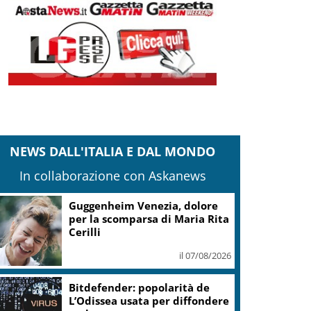
NEWS DALL'ITALIA E DAL MONDO
In collaborazione con Askanews
Covid, ‘Conte-day’ in
commissione: “non sono un
eroe ma un uomo corretto,
non troverete nulla”
il 06/08/2026
Guccini, Meloni: l’ho amato e