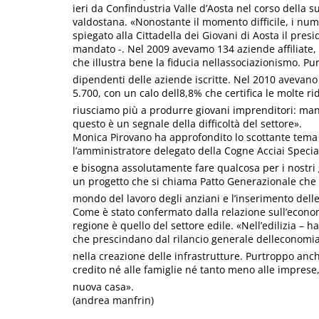
ieri da Confindustria Valle d’Aosta nel corso dell
valdostana. «Nonostante il momento difficile, i nu
spiegato alla Cittadella dei Giovani di Aosta il pres
mandato -. Nel 2009 avevamo 134 aziende affiliate, 
che illustra bene la fiducia nellassociazionismo. Pu
dipendenti delle aziende iscritte. Nel 2010 avevano 
5.700, con un calo dell8,8% che certifica le molte r
riusciamo più a produrre giovani imprenditori: man
questo è un segnale della difficoltà del settore».
Monica Pirovano ha approfondito lo scottante tema 
l’amministratore delegato della Cogne Acciai Special
e bisogna assolutamente fare qualcosa per i nostr
un progetto che si chiama Patto Generazionale che
mondo del lavoro degli anziani e l’inserimento dell
Come è stato confermato dalla relazione sull’economi
regione è quello del settore edile. «Nell’edilizia – 
che prescindano dal rilancio generale delleconomi
nella creazione delle infrastrutture. Purtroppo anch
credito né alle famiglie né tanto meno alle imprese,
nuova casa».
(andrea manfrin)