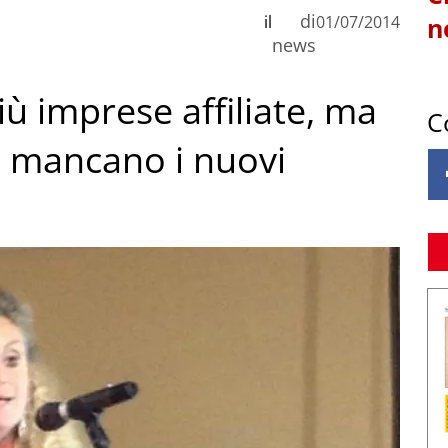
di
il
01/07/2014
n
news
ù imprese affiliate, ma
C
e mancano i nuovi