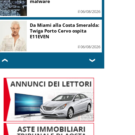
mi ha formato, continuerò a
cantarlo
il 06/08/2026
Sogin: in 2025 utile balza oltre
2,5 mln, decommissioning al
47,7%
il 06/08/2026
❮
❯