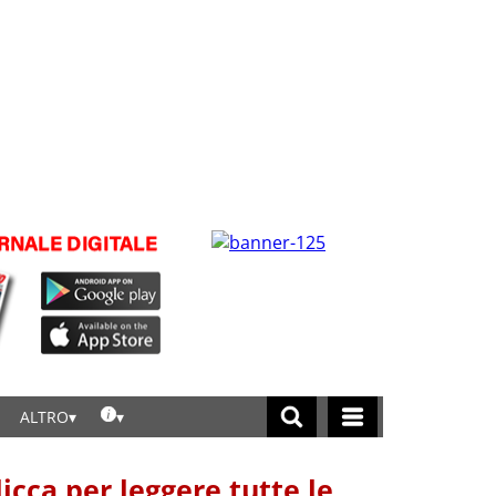
ALTRO
licca per leggere tutte le