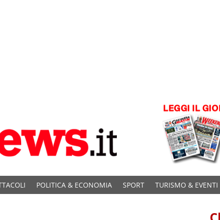
TTACOLI
POLITICA & ECONOMIA
SPORT
TURISMO & EVENTI
C