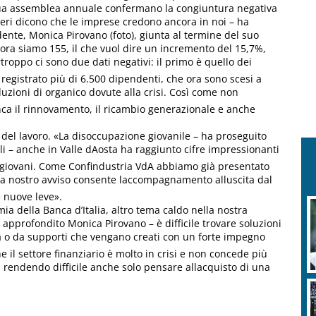
a sua assemblea annuale confermano la congiuntura negativa
meri dicono che le imprese credono ancora in noi – ha
idente, Monica Pirovano (foto), giunta al termine del suo
ora siamo 155, il che vuol dire un incremento del 15,7%,
rtroppo ci sono due dati negativi: il primo è quello dei
registrato più di 6.500 dipendenti, che ora sono scesi a
iduzioni di organico dovute alla crisi. Così come non
ca il rinnovamento, il ricambio generazionale e anche
del lavoro. «La disoccupazione giovanile – ha proseguito
i – anche in Valle dAosta ha raggiunto cifre impressionanti
i giovani. Come Confindustria VdA abbiamo già presentato
 a nostro avviso consente laccompagnamento alluscita dal
e nuove leve».
a della Banca d’Italia, altro tema caldo nella nostra
ha approfondito Monica Pirovano – è difficile trovare soluzioni
a o da supporti che vengano creati con un forte impegno
e il settore finanziario è molto in crisi e non concede più
 rendendo difficile anche solo pensare allacquisto di una