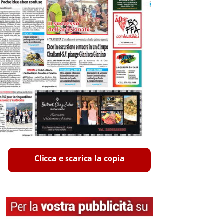
Clicca e scarica la copia