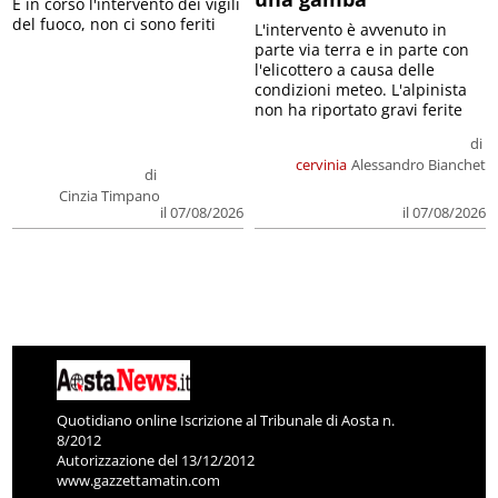
E in corso l'intervento dei vigili
del fuoco, non ci sono feriti
L'intervento è avvenuto in
parte via terra e in parte con
l'elicottero a causa delle
condizioni meteo. L'alpinista
non ha riportato gravi ferite
di
cervinia
Alessandro Bianchet
di
Cinzia Timpano
il 07/08/2026
il 07/08/2026
Quotidiano online Iscrizione al Tribunale di Aosta n.
8/2012
Autorizzazione del 13/12/2012
www.gazzettamatin.com