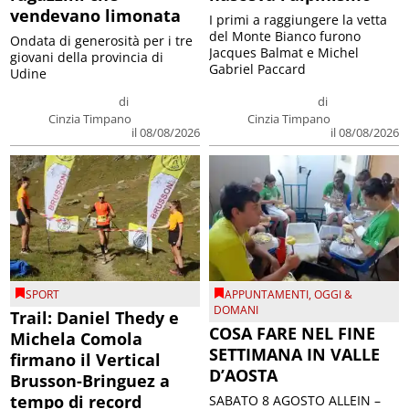
vendevano limonata
I primi a raggiungere la vetta
del Monte Bianco furono
Ondata di generosità per i tre
Jacques Balmat e Michel
giovani della provincia di
Gabriel Paccard
Udine
di
di
Cinzia Timpano
Cinzia Timpano
il 08/08/2026
il 08/08/2026
SPORT
APPUNTAMENTI
,
OGGI &
DOMANI
Trail: Daniel Thedy e
COSA FARE NEL FINE
Michela Comola
SETTIMANA IN VALLE
firmano il Vertical
D’AOSTA
Brusson-Bringuez a
tempo di record
SABATO 8 AGOSTO ALLEIN –