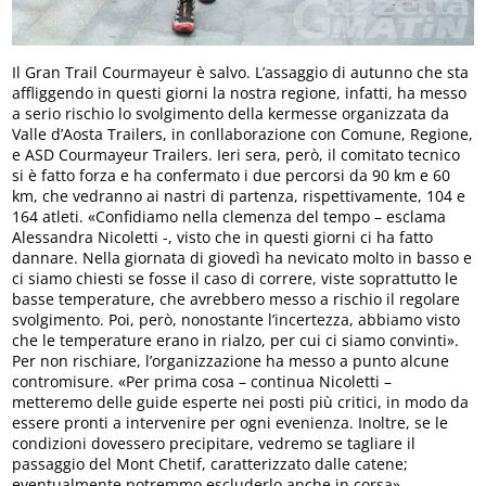
Il Gran Trail Courmayeur è salvo. L’assaggio di autunno che sta
affliggendo in questi giorni la nostra regione, infatti, ha messo
a serio rischio lo svolgimento della kermesse organizzata da
Valle d’Aosta Trailers, in conllaborazione con Comune, Regione,
e ASD Courmayeur Trailers. Ieri sera, però, il comitato tecnico
si è fatto forza e ha confermato i due percorsi da 90 km e 60
km, che vedranno ai nastri di partenza, rispettivamente, 104 e
164 atleti. «Confidiamo nella clemenza del tempo – esclama
Alessandra Nicoletti -, visto che in questi giorni ci ha fatto
dannare. Nella giornata di giovedì ha nevicato molto in basso e
ci siamo chiesti se fosse il caso di correre, viste soprattutto le
basse temperature, che avrebbero messo a rischio il regolare
svolgimento. Poi, però, nonostante l’incertezza, abbiamo visto
che le temperature erano in rialzo, per cui ci siamo convinti».
Per non rischiare, l’organizzazione ha messo a punto alcune
contromisure. «Per prima cosa – continua Nicoletti –
metteremo delle guide esperte nei posti più critici, in modo da
essere pronti a intervenire per ogni evenienza. Inoltre, se le
condizioni dovessero precipitare, vedremo se tagliare il
passaggio del Mont Chetif, caratterizzato dalle catene;
eventualmente potremmo escluderlo anche in corsa».