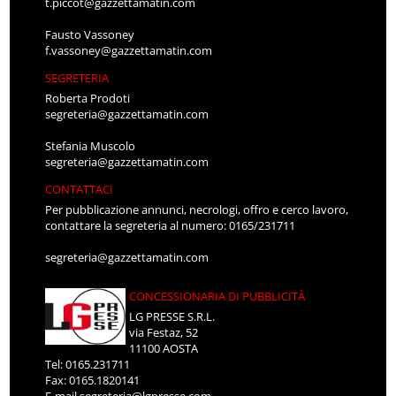
t.piccot@gazzettamatin.com
Fausto Vassoney
f.vassoney@gazzettamatin.com
SEGRETERIA
Roberta Prodoti
segreteria@gazzettamatin.com
Stefania Muscolo
segreteria@gazzettamatin.com
CONTATTACI
Per pubblicazione annunci, necrologi, offro e cerco lavoro,
contattare la segreteria al numero: 0165/231711
segreteria@gazzettamatin.com
CONCESSIONARIA DI PUBBLICITÀ
LG PRESSE S.R.L.
via Festaz, 52
11100 AOSTA
Tel: 0165.231711
Fax: 0165.1820141
E-mail
segreteria@lgpresse.com