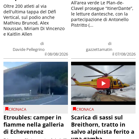
All’area verde Le Plan-de-
Oltre 200 atleti al via
Clavel prosegue “ItinerDante”,
dell'ultima tappa del Défì
le letture dantesche, con la
Vertical, sul podio anche
partecipazione di Antonello
Mathieu Brunod, Alex
Pistritto (...
Noussan, Miriam Di Vincenzo
e Kaitlin Allen
di
di
Davide Pellegrino
gazzettamatin
il 08/08/2026
il 07/08/2026
CRONACA
CRONACA
Etroubles: camper in
Scarica di sassi sul
fiamme nella galleria
Breithorn, tratto in
di Echevennoz
salvo alpinista ferito a
una gamba