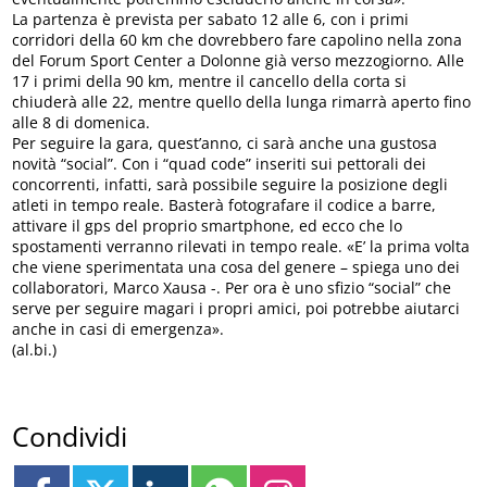
La partenza è prevista per sabato 12 alle 6, con i primi
corridori della 60 km che dovrebbero fare capolino nella zona
del Forum Sport Center a Dolonne già verso mezzogiorno. Alle
17 i primi della 90 km, mentre il cancello della corta si
chiuderà alle 22, mentre quello della lunga rimarrà aperto fino
alle 8 di domenica.
Per seguire la gara, quest’anno, ci sarà anche una gustosa
novità “social”. Con i “quad code” inseriti sui pettorali dei
concorrenti, infatti, sarà possibile seguire la posizione degli
atleti in tempo reale. Basterà fotografare il codice a barre,
attivare il gps del proprio smartphone, ed ecco che lo
spostamenti verranno rilevati in tempo reale. «E’ la prima volta
che viene sperimentata una cosa del genere – spiega uno dei
collaboratori, Marco Xausa -. Per ora è uno sfizio “social” che
serve per seguire magari i propri amici, poi potrebbe aiutarci
anche in casi di emergenza».
(al.bi.)
Condividi