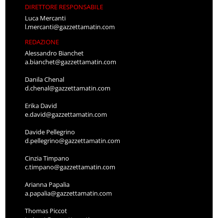
DIRETTORE RESPONSABILE
Luca Mercanti
l.mercanti@gazzettamatin.com
REDAZIONE
Alessandro Bianchet
a.bianchet@gazzettamatin.com
Danila Chenal
d.chenal@gazzettamatin.com
Erika David
e.david@gazzettamatin.com
Davide Pellegrino
d.pellegrino@gazzettamatin.com
Cinzia Timpano
c.timpano@gazzettamatin.com
Arianna Papalia
a.papalia@gazzettamatin.com
Thomas Piccot