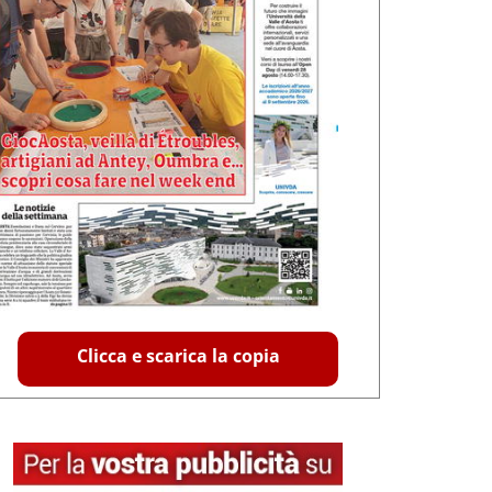
Clicca e scarica la copia