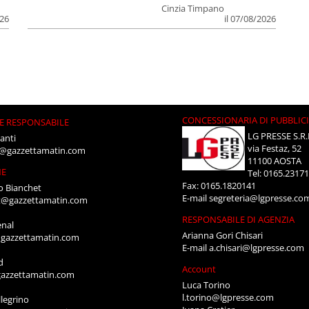
Cinzia Timpano
026
il 07/08/2026
CONCESSIONARIA DI PUBBLIC
E RESPONSABILE
LG PRESSE S.R.
anti
via Festaz, 52
i@gazzettamatin.com
11100 AOSTA
NE
Tel: 0165.2317
Fax: 0165.1820141
o Bianchet
E-mail
segreteria@lgpresse.co
t@gazzettamatin.com
RESPONSABILE DI AGENZIA
enal
Arianna Gori Chisari
gazzettamatin.com
E-mail
a.chisari@lgpresse.com
d
Account
azzettamatin.com
Luca Torino
l.torino@lgpresse.com
legrino