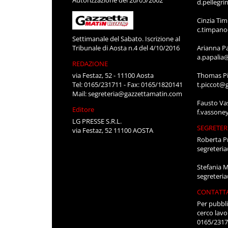
d.pellegr
Cinzia Ti
c.timpan
Settimanale del Sabato. Iscrizione al
Tribunale di Aosta n.4 del 4/10/2016
Arianna P
a.papalia
REDAZIONE
via Festaz, 52 - 11100 Aosta
Thomas Pi
Tel: 0165/231711 - Fax: 0165/1820141
t.piccot@
Mail:
segreteria@gazzettamatin.com
Fausto Va
Editore
f.vassone
LG PRESSE S.R.L.
SEGRETER
via Festaz, 52 11100 AOSTA
Roberta P
segreteri
Stefania 
segreteri
CONTATT
Per pubbli
cerco lavo
0165/231