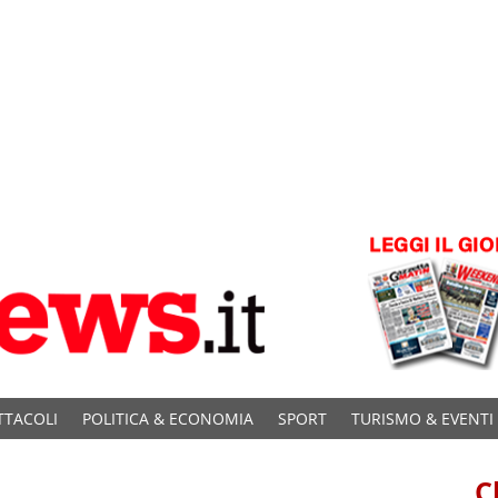
TTACOLI
POLITICA & ECONOMIA
SPORT
TURISMO & EVENTI
C