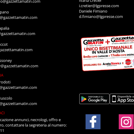
Ivana Cretier
ino@gazzettamatin.com
i.cretier@lgpresse.com
Daniele Fimiano
mpano
d.fimiano@lgpresse.com
o@gazzettamatin.com
apalia
@gazzettamatin.com
ccot
gazzettamatin.com
ssoney
y@gazzettamatin.com
IA
rodoti
a@gazzettamatin.com
Muscolo
a@gazzettamatin.com
ACI
cazione annunci, necrologi, offro e
ro, contattare la segreteria al numero:
711