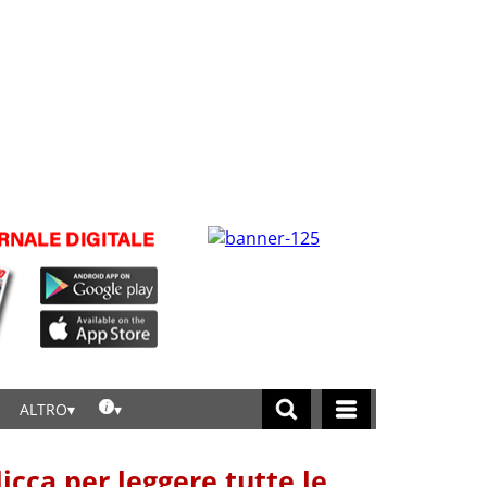
ALTRO
licca per leggere tutte le