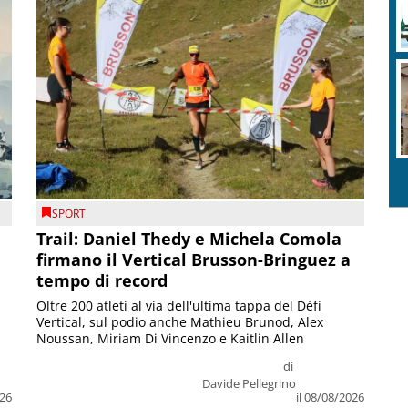
SPORT
Trail: Daniel Thedy e Michela Comola
firmano il Vertical Brusson-Bringuez a
tempo di record
Oltre 200 atleti al via dell'ultima tappa del Défì
Vertical, sul podio anche Mathieu Brunod, Alex
Noussan, Miriam Di Vincenzo e Kaitlin Allen
di
Davide Pellegrino
026
il 08/08/2026