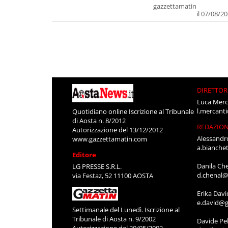
gazzettamatin
il 07/08/2
DIRETTOR
Luca Merc
l.mercant
Quotidiano online Iscrizione al Tribunale
di Aosta n. 8/2012
REDAZIO
Autorizzazione del 13/12/2012
Alessandr
www.gazzettamatin.com
a.bianche
Editore
Danila Ch
LG PRESSE S.R.L.
d.chenal@
via Festaz, 52 11100 AOSTA
Erika Davi
e.david@g
Settimanale del Lunedì. Iscrizione al
Tribunale di Aosta n. 9/2002
Davide Pel
Autorizzazione del 20/05/2002