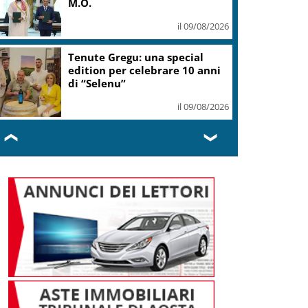
M.O.
il 09/08/2026
Tenute Gregu: una special
edition per celebrare 10 anni
di “Selenu”
il 09/08/2026
❮
❯