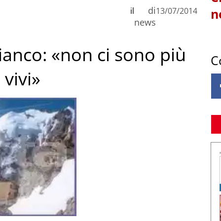
di
il
13/07/2014
n
news
ianco: «non ci sono più
C
 vivi»