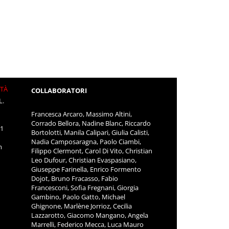
ITÀ
COLLABORATORI
L.
Francesca Arcaro, Massimo Altini,
Corrado Bellora, Nadine Blanc, Riccardo
11
Bortolotti, Manila Calipari, Giulia Calisti,
Nadia Camposaragna, Paolo Ciambi,
m
Filippo Clermont, Carol Di Vito, Christian
Leo Dufour, Christian Evaspasiano,
Giuseppe Farinella, Enrico Formento
Dojot, Bruno Fracasso, Fabio
Francesconi, Sofia Fregnani, Giorgia
Gambino, Paolo Gatto, Michael
Ghignone, Marlène Jorrioz, Cecilia
Lazzarotto, Giacomo Mangano, Angela
Marrelli, Federico Mecca, Luca Mauro