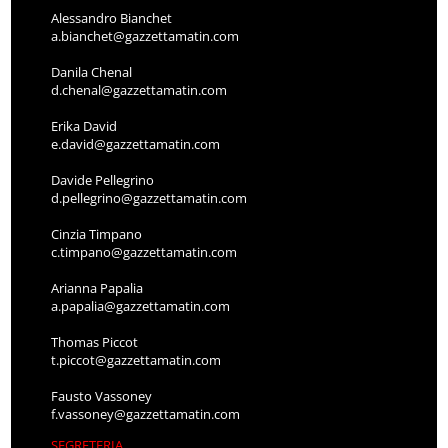
Alessandro Bianchet
a.bianchet@gazzettamatin.com
Danila Chenal
d.chenal@gazzettamatin.com
Erika David
e.david@gazzettamatin.com
Davide Pellegrino
d.pellegrino@gazzettamatin.com
Cinzia Timpano
c.timpano@gazzettamatin.com
Arianna Papalia
a.papalia@gazzettamatin.com
Thomas Piccot
t.piccot@gazzettamatin.com
Fausto Vassoney
f.vassoney@gazzettamatin.com
SEGRETERIA