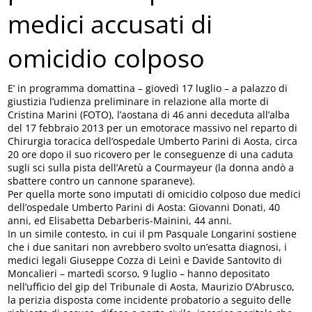
medici accusati di
omicidio colposo
E’ in programma domattina – giovedì 17 luglio – a palazzo di
giustizia l’udienza preliminare in relazione alla morte di
Cristina Marini (FOTO), l’aostana di 46 anni deceduta all’alba
del 17 febbraio 2013 per un emotorace massivo nel reparto di
Chirurgia toracica dell’ospedale Umberto Parini di Aosta, circa
20 ore dopo il suo ricovero per le conseguenze di una caduta
sugli sci sulla pista dell’Aretù a Courmayeur (la donna andò a
sbattere contro un cannone sparaneve).
Per quella morte sono imputati di omicidio colposo due medici
dell’ospedale Umberto Parini di Aosta: Giovanni Donati, 40
anni, ed Elisabetta Debarberis-Mainini, 44 anni.
In un simile contesto, in cui il pm Pasquale Longarini sostiene
che i due sanitari non avrebbero svolto un’esatta diagnosi, i
medici legali Giuseppe Cozza di Leinì e Davide Santovito di
Moncalieri – martedì scorso, 9 luglio – hanno depositato
nell’ufficio del gip del Tribunale di Aosta, Maurizio D’Abrusco,
la perizia disposta come incidente probatorio a seguito delle