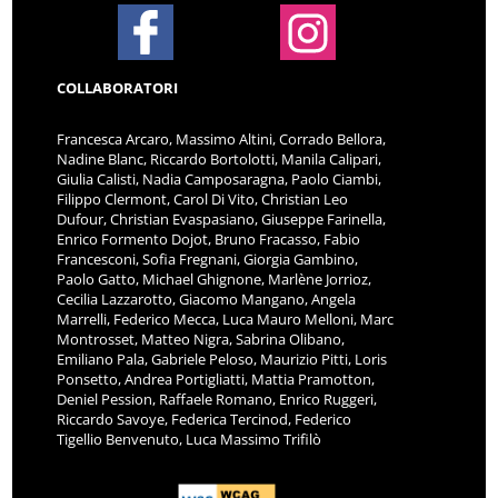
COLLABORATORI
Francesca Arcaro, Massimo Altini, Corrado Bellora,
Nadine Blanc, Riccardo Bortolotti, Manila Calipari,
Giulia Calisti, Nadia Camposaragna, Paolo Ciambi,
Filippo Clermont, Carol Di Vito, Christian Leo
Dufour, Christian Evaspasiano, Giuseppe Farinella,
Enrico Formento Dojot, Bruno Fracasso, Fabio
Francesconi, Sofia Fregnani, Giorgia Gambino,
Paolo Gatto, Michael Ghignone, Marlène Jorrioz,
Cecilia Lazzarotto, Giacomo Mangano, Angela
Marrelli, Federico Mecca, Luca Mauro Melloni, Marc
Montrosset, Matteo Nigra, Sabrina Olibano,
Emiliano Pala, Gabriele Peloso, Maurizio Pitti, Loris
Ponsetto, Andrea Portigliatti, Mattia Pramotton,
Deniel Pession, Raffaele Romano, Enrico Ruggeri,
Riccardo Savoye, Federica Tercinod, Federico
Tigellio Benvenuto, Luca Massimo Trifilò