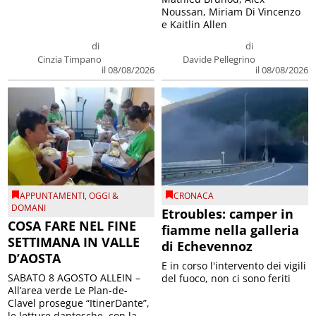
Noussan, Miriam Di Vincenzo
e Kaitlin Allen
di
di
Cinzia Timpano
Davide Pellegrino
il 08/08/2026
il 08/08/2026
APPUNTAMENTI
,
OGGI &
CRONACA
DOMANI
Etroubles: camper in
COSA FARE NEL FINE
fiamme nella galleria
SETTIMANA IN VALLE
di Echevennoz
D’AOSTA
E in corso l'intervento dei vigili
SABATO 8 AGOSTO ALLEIN –
del fuoco, non ci sono feriti
All’area verde Le Plan-de-
Clavel prosegue “ItinerDante”,
le letture dantesche, con la