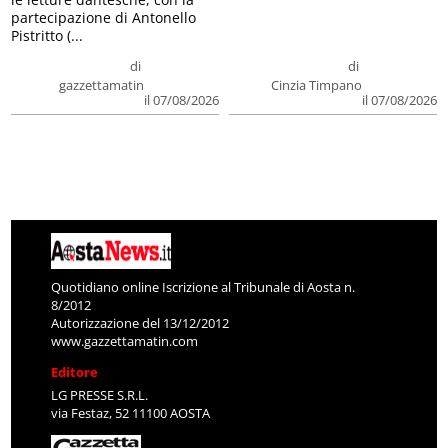
partecipazione di Antonello
Pistritto (...
di
di
gazzettamatin
Cinzia Timpano
il 07/08/2026
il 07/08/2026
Quotidiano online Iscrizione al Tribunale di Aosta n.
8/2012
Autorizzazione del 13/12/2012
www.gazzettamatin.com
Editore
LG PRESSE S.R.L.
via Festaz, 52 11100 AOSTA