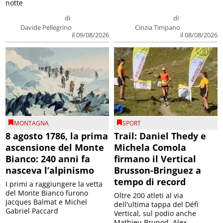
notte
di
di
Davide Pellegrino
Cinzia Timpano
il 09/08/2026
il 08/08/2026
MONTAGNA
SPORT
8 agosto 1786, la prima
Trail: Daniel Thedy e
ascensione del Monte
Michela Comola
Bianco: 240 anni fa
firmano il Vertical
nasceva l’alpinismo
Brusson-Bringuez a
tempo di record
I primi a raggiungere la vetta
del Monte Bianco furono
Oltre 200 atleti al via
Jacques Balmat e Michel
dell'ultima tappa del Défì
Gabriel Paccard
Vertical, sul podio anche
Mathieu Brunod, Alex