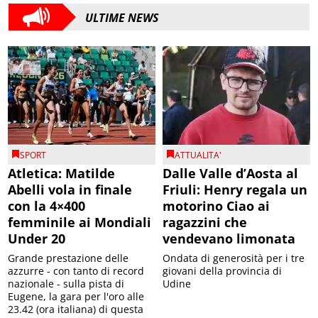
ULTIME NEWS
SPORT
ATTUALITA'
Atletica: Matilde
Dalle Valle d’Aosta al
Abelli vola in finale
Friuli: Henry regala un
con la 4×400
motorino Ciao ai
femminile ai Mondiali
ragazzini che
Under 20
vendevano limonata
Grande prestazione delle
Ondata di generosità per i tre
azzurre - con tanto di record
giovani della provincia di
nazionale - sulla pista di
Udine
Eugene, la gara per l'oro alle
23.42 (ora italiana) di questa