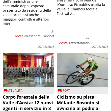
entra nel vivo la Feta de
dell'amministrazione
l’Oumbra; Etroubles ospita la
comunale dopo l'esposto
Veillà; a Chamois tocca al
presentato da residenti della
Festival A...
zona; promessi anche
maggiori controlli e ulteriori
inter...
di
Aosta
Alessandro Bianchet
di
Aosta
gazzettamatin
il 07/08/2026
il 07/08/2026
ATTUALITA'
SPORT
Corpo forestale della
Ciclismo su pista:
Valle d’Aosta: 12 nuovi
Mélanie Bosonin si
agenti in servizio in 8
avvicina al podio ai