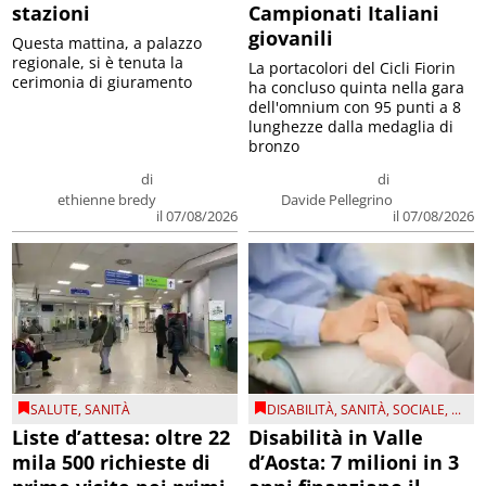
stazioni
Campionati Italiani
giovanili
Questa mattina, a palazzo
regionale, si è tenuta la
La portacolori del Cicli Fiorin
cerimonia di giuramento
ha concluso quinta nella gara
dell'omnium con 95 punti a 8
lunghezze dalla medaglia di
bronzo
di
di
ethienne bredy
Davide Pellegrino
il 07/08/2026
il 07/08/2026
SALUTE
,
SANITÀ
DISABILITÀ
,
SANITÀ
,
SOCIALE
, ...
Liste d’attesa: oltre 22
Disabilità in Valle
mila 500 richieste di
d’Aosta: 7 milioni in 3