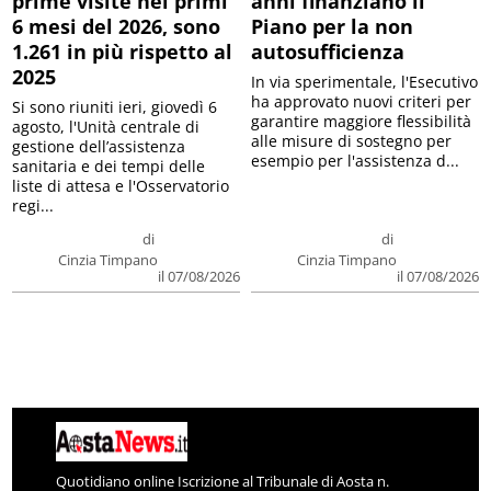
prime visite nei primi
anni finanziano il
6 mesi del 2026, sono
Piano per la non
1.261 in più rispetto al
autosufficienza
2025
In via sperimentale, l'Esecutivo
ha approvato nuovi criteri per
Si sono riuniti ieri, giovedì 6
garantire maggiore flessibilità
agosto, l'Unità centrale di
alle misure di sostegno per
gestione dell’assistenza
esempio per l'assistenza d...
sanitaria e dei tempi delle
liste di attesa e l'Osservatorio
regi...
di
di
Cinzia Timpano
Cinzia Timpano
il 07/08/2026
il 07/08/2026
Quotidiano online Iscrizione al Tribunale di Aosta n.