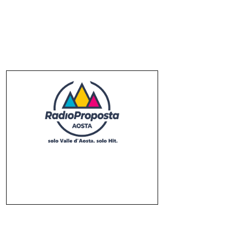
gelato
il 06/08/2026
L.elettorale, tornano
malumori su alternanza,
donne Fi chiedono quote vere
il 06/08/2026
❮
❯