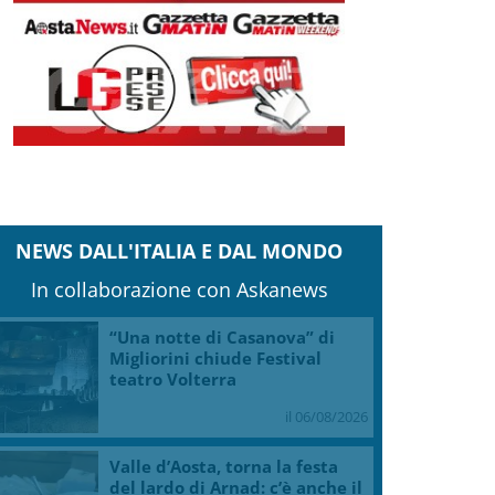
Clicca e scarica la copia