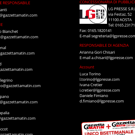
CONCESSIONARIA DI PUBBLIC
E RESPONSABILE
LG PRESSE S.R.
anti
via Festaz, 52
i@gazzettamatin.com
11100 AOSTA
NE
Tel: 0165.2317
Fax: 0165.1820141
o Bianchet
E-mail
segreteria@lgpresse.co
t@gazzettamatin.com
RESPONSABILE DI AGENZIA
enal
Arianna Gori Chisari
gazzettamatin.com
E-mail
a.chisari@lgpresse.com
d
Account
azzettamatin.com
Luca Torino
l.torino@lgpresse.com
legrino
Ivana Cretier
ino@gazzettamatin.com
i.cretier@lgpresse.com