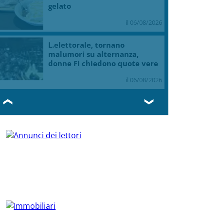
NEWS DALL'ITALIA E DAL MONDO
In collaborazione con Askanews
“Una notte di Casanova” di
Migliorini chiude Festival
teatro Volterra
il 06/08/2026
Valle d’Aosta, torna la festa
del lardo di Arnad: c’è anche il