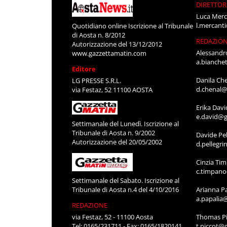
DIRETTOR
Luca Merc
l.mercant
Quotidiano online Iscrizione al Tribunale
di Aosta n. 8/2012
REDAZIO
Autorizzazione del 13/12/2012
Alessandr
www.gazzettamatin.com
a.bianche
Editore
Danila Ch
LG PRESSE S.R.L.
d.chenal@
via Festaz, 52 11100 AOSTA
Erika Davi
e.david@g
Settimanale del Lunedì. Iscrizione al
Tribunale di Aosta n. 9/2002
Davide Pel
Autorizzazione del 20/05/2002
d.pellegr