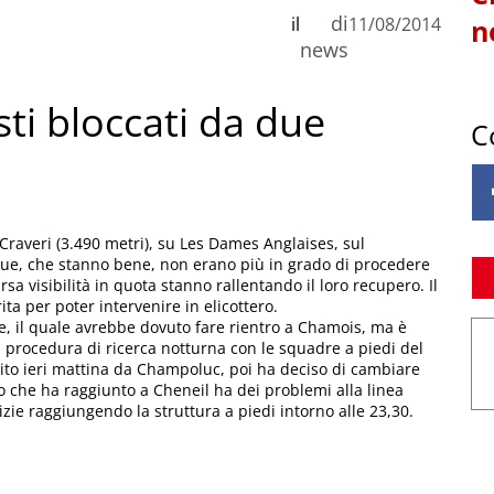
di
il
11/08/2014
n
news
ti bloccati da due
C
 Craveri (3.490 metri), su Les Dames Anglaises, sul
I due, che stanno bene, non erano più in grado di procedere
sa visibilità in quota stanno rallentando il loro recupero. Il
ta per poter intervenire in elicottero.
e, il quale avrebbe dovuto fare rientro a Chamois, ma è
a procedura di ricerca notturna con le squadre a piedi del
tito ieri mattina da Champoluc, poi ha deciso di cambiare
go che ha raggiunto a Cheneil ha dei problemi alla linea
izie raggiungendo la struttura a piedi intorno alle 23,30.