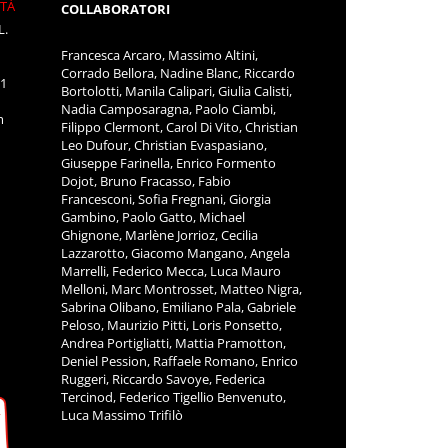
ITÀ
COLLABORATORI
L.
Francesca Arcaro, Massimo Altini,
Corrado Bellora, Nadine Blanc, Riccardo
11
Bortolotti, Manila Calipari, Giulia Calisti,
Nadia Camposaragna, Paolo Ciambi,
m
Filippo Clermont, Carol Di Vito, Christian
Leo Dufour, Christian Evaspasiano,
Giuseppe Farinella, Enrico Formento
Dojot, Bruno Fracasso, Fabio
Francesconi, Sofia Fregnani, Giorgia
Gambino, Paolo Gatto, Michael
Ghignone, Marlène Jorrioz, Cecilia
Lazzarotto, Giacomo Mangano, Angela
Marrelli, Federico Mecca, Luca Mauro
Melloni, Marc Montrosset, Matteo Nigra,
Sabrina Olibano, Emiliano Pala, Gabriele