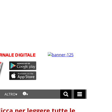
ALTRO
licca per leggere tutte le