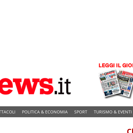
TTACOLI
POLITICA & ECONOMIA
SPORT
TURISMO & EVENTI
C