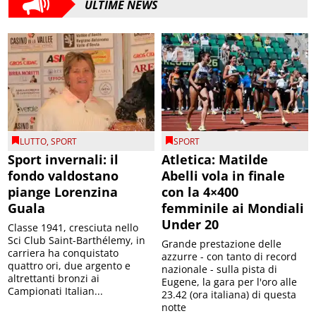
ULTIME NEWS
LUTTO
,
SPORT
SPORT
Sport invernali: il
Atletica: Matilde
fondo valdostano
Abelli vola in finale
piange Lorenzina
con la 4×400
Guala
femminile ai Mondiali
Under 20
Classe 1941, cresciuta nello
Sci Club Saint-Barthélemy, in
Grande prestazione delle
carriera ha conquistato
azzurre - con tanto di record
quattro ori, due argento e
nazionale - sulla pista di
altrettanti bronzi ai
Eugene, la gara per l'oro alle
Campionati Italian...
23.42 (ora italiana) di questa
notte