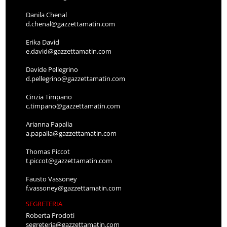
Danila Chenal
d.chenal@gazzettamatin.com
Erika David
e.david@gazzettamatin.com
Davide Pellegrino
d.pellegrino@gazzettamatin.com
Cinzia Timpano
c.timpano@gazzettamatin.com
Arianna Papalia
a.papalia@gazzettamatin.com
Thomas Piccot
t.piccot@gazzettamatin.com
Fausto Vassoney
f.vassoney@gazzettamatin.com
SEGRETERIA
Roberta Prodoti
segreteria@gazzettamatin.com