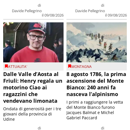
di
di
Davide Pellegrino
Davide Pellegrino
il 09/08/2026
il 09/08/2026
ATTUALITA'
MONTAGNA
Dalle Valle d’Aosta al
8 agosto 1786, la prima
Friuli: Henry regala un
ascensione del Monte
motorino Ciao ai
Bianco: 240 anni fa
ragazzini che
nasceva l’alpinismo
vendevano limonata
I primi a raggiungere la vetta
del Monte Bianco furono
Ondata di generosità per i tre
Jacques Balmat e Michel
giovani della provincia di
Gabriel Paccard
Udine
di
di