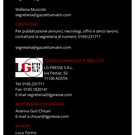
Stefania Muscolo
segreteria@gazzettamatin.com
CONTATTACI
Per pubblicazione annunci, necrologi, offro e cerco lavoro,
contattare la segreteria al numero: 0165/231711
segreteria@gazzettamatin.com
CONCESSIONARIA DI PUBBLICITÀ
LG PRESSE S.R.L.
via Festaz, 52
11100 AOSTA
Tel: 0165.231711
Fax: 0165.1820141
E-mail
segreteria@lgpresse.com
RESPONSABILE DI AGENZIA
Arianna Gori Chisari
E-mail
a.chisari@lgpresse.com
Account
Luca Torino