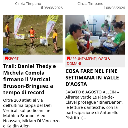
Cinzia Timpano
Cinzia Timpano
il 08/08/2026
il 08/08/2026
SPORT
APPUNTAMENTI
,
OGGI &
DOMANI
Trail: Daniel Thedy e
COSA FARE NEL FINE
Michela Comola
SETTIMANA IN VALLE
firmano il Vertical
D’AOSTA
Brusson-Bringuez a
tempo di record
SABATO 8 AGOSTO ALLEIN –
All’area verde Le Plan-de-
Oltre 200 atleti al via
Clavel prosegue “ItinerDante”,
dell'ultima tappa del Défì
le letture dantesche, con la
Vertical, sul podio anche
partecipazione di Antonello
Mathieu Brunod, Alex
Pistritto (...
Noussan, Miriam Di Vincenzo
e Kaitlin Allen