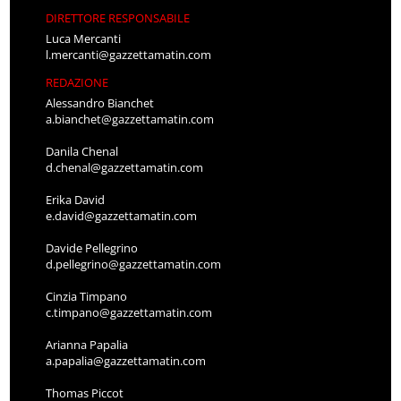
DIRETTORE RESPONSABILE
Luca Mercanti
l.mercanti@gazzettamatin.com
REDAZIONE
Alessandro Bianchet
a.bianchet@gazzettamatin.com
Danila Chenal
d.chenal@gazzettamatin.com
Erika David
e.david@gazzettamatin.com
Davide Pellegrino
d.pellegrino@gazzettamatin.com
Cinzia Timpano
c.timpano@gazzettamatin.com
Arianna Papalia
a.papalia@gazzettamatin.com
Thomas Piccot