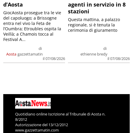
d’Aosta
agenti in servizio in 8
stazioni
GiocAosta prosegue tra le vie
del capoluogo; a Brissogne
Questa mattina, a palazzo
entra nel vivo la Feta de
regionale, si è tenuta la
l’Oumbra; Etroubles ospita la
cerimonia di giuramento
Veillà; a Chamois tocca al
Festival A...
di
di
Aosta
gazzettamatin
ethienne bredy
il 07/08/2026
il 07/08/2026
Quotidiano online Iscrizione al Tribunale di Aosta n.
8/2012
Autorizzazione del 13/12/2012
www.gazzettamatin.com