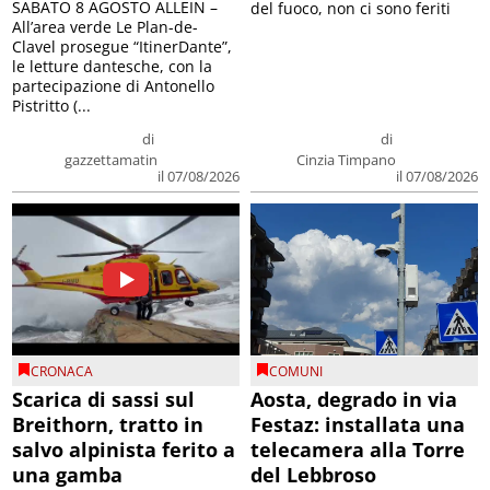
SABATO 8 AGOSTO ALLEIN –
del fuoco, non ci sono feriti
All’area verde Le Plan-de-
Clavel prosegue “ItinerDante”,
le letture dantesche, con la
partecipazione di Antonello
Pistritto (...
di
di
gazzettamatin
Cinzia Timpano
il 07/08/2026
il 07/08/2026
CRONACA
COMUNI
Scarica di sassi sul
Aosta, degrado in via
Breithorn, tratto in
Festaz: installata una
salvo alpinista ferito a
telecamera alla Torre
una gamba
del Lebbroso