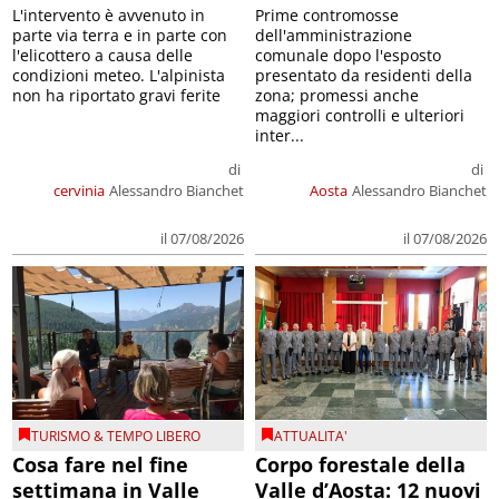
L'intervento è avvenuto in
Prime contromosse
parte via terra e in parte con
dell'amministrazione
l'elicottero a causa delle
comunale dopo l'esposto
condizioni meteo. L'alpinista
presentato da residenti della
non ha riportato gravi ferite
zona; promessi anche
maggiori controlli e ulteriori
inter...
di
di
cervinia
Alessandro Bianchet
Aosta
Alessandro Bianchet
il 07/08/2026
il 07/08/2026
TURISMO & TEMPO LIBERO
ATTUALITA'
Cosa fare nel fine
Corpo forestale della
settimana in Valle
Valle d’Aosta: 12 nuovi