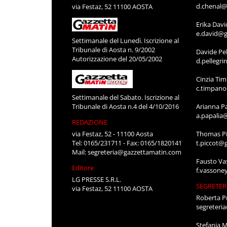
d.chenal@
via Festaz, 52 11100 AOSTA
Erika Davi
e.david@g
Settimanale del Lunedì. Iscrizione al
Tribunale di Aosta n. 9/2002
Davide Pel
Autorizzazione del 20/05/2002
d.pellegr
Cinzia Ti
c.timpan
Settimanale del Sabato. Iscrizione al
Tribunale di Aosta n.4 del 4/10/2016
Arianna P
a.papalia
REDAZIONE
via Festaz, 52 - 11100 Aosta
Thomas Pi
Tel: 0165/231711 - Fax: 0165/1820141
t.piccot@
Mail:
segreteria@gazzettamatin.com
Fausto Va
Editore
f.vassone
LG PRESSE S.R.L.
SEGRETER
via Festaz, 52 11100 AOSTA
Roberta P
segreteri
Stefania 