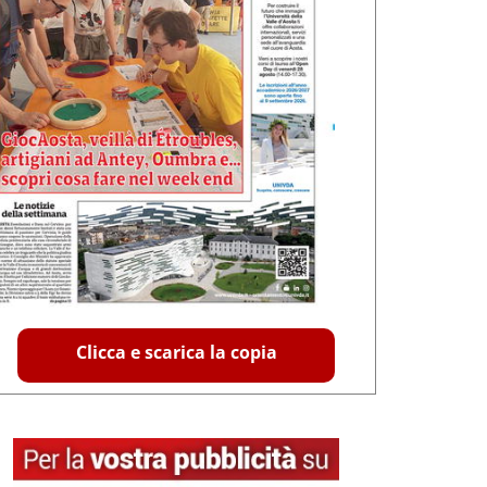
Clicca e scarica la copia