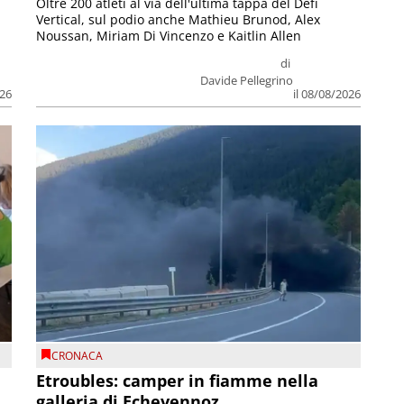
Oltre 200 atleti al via dell'ultima tappa del Défì
Vertical, sul podio anche Mathieu Brunod, Alex
Noussan, Miriam Di Vincenzo e Kaitlin Allen
di
Davide Pellegrino
026
il 08/08/2026
CRONACA
Etroubles: camper in fiamme nella
galleria di Echevennoz