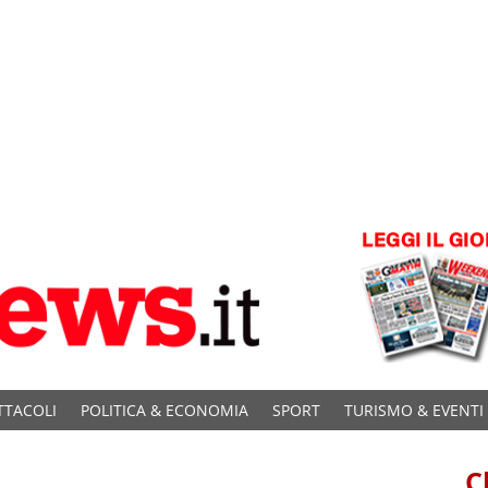
TTACOLI
POLITICA & ECONOMIA
SPORT
TURISMO & EVENTI
C