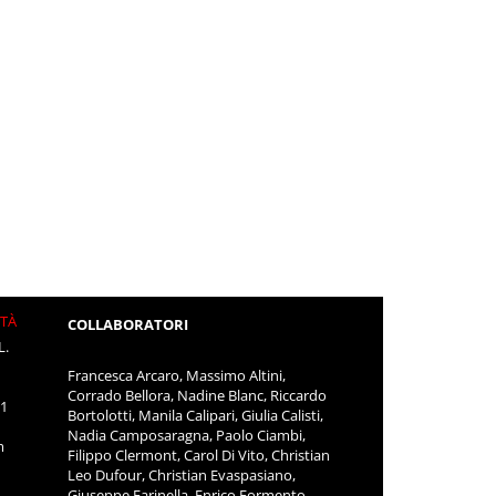
ITÀ
COLLABORATORI
L.
Francesca Arcaro, Massimo Altini,
Corrado Bellora, Nadine Blanc, Riccardo
11
Bortolotti, Manila Calipari, Giulia Calisti,
Nadia Camposaragna, Paolo Ciambi,
m
Filippo Clermont, Carol Di Vito, Christian
Leo Dufour, Christian Evaspasiano,
Giuseppe Farinella, Enrico Formento