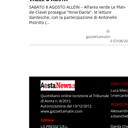
SABATO 8 AGOSTO ALLEIN – All’area verde Le Plan-
de-Clavel prosegue “ItinerDante”, le letture
dantesche, con la partecipazione di Antonello
Pistritto (...
di
gazzettamatin
il 07/08/2
DIRETTOR
Luca Merc
l.mercant
Quotidiano online Iscrizione al Tribunale
di Aosta n. 8/2012
REDAZIO
Autorizzazione del 13/12/2012
Alessandr
www.gazzettamatin.com
a.bianche
Editore
Danila Ch
LG PRESSE S.R.L.