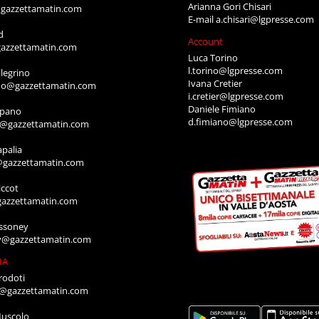
Arianna Gori Chisari
gazzettamatin.com
E-mail
a.chisari@lgpresse.com
d
Account
azzettamatin.com
Luca Torino
l.torino@lgpresse.com
legrino
Ivana Cretier
ino@gazzettamatin.com
i.cretier@lgpresse.com
Daniele Fimiano
mpano
d.fimiano@lgpresse.com
o@gazzettamatin.com
apalia
@gazzettamatin.com
ccot
gazzettamatin.com
ssoney
y@gazzettamatin.com
IA
rodoti
a@gazzettamatin.com
Muscolo