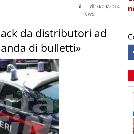
di
il
10/09/2014
n
news
ack da distributori ad
C
anda di bulletti»