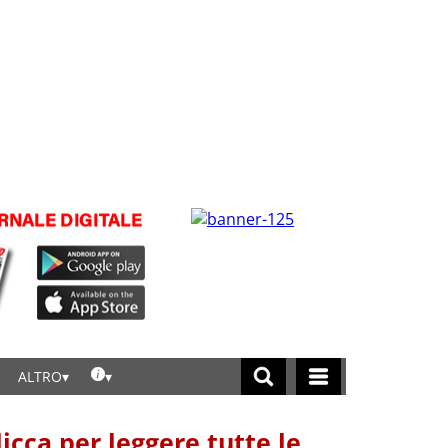
ALTRO
licca per leggere tutte le