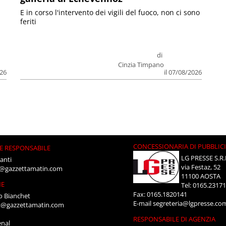
E in corso l'intervento dei vigili del fuoco, non ci sono
feriti
di
Cinzia Timpano
026
il 07/08/2026
CONCESSIONARIA DI PUBBLIC
E RESPONSABILE
LG PRESSE S.R.
anti
via Festaz, 52
i@gazzettamatin.com
11100 AOSTA
NE
Tel: 0165.2317
Fax: 0165.1820141
o Bianchet
E-mail
segreteria@lgpresse.co
t@gazzettamatin.com
RESPONSABILE DI AGENZIA
enal