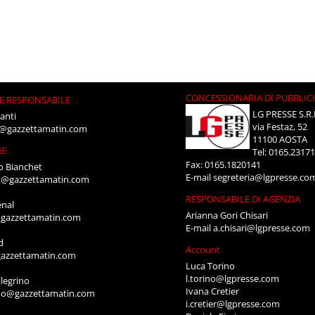
CONCESSIONARIA DI PUBBLIC
E RESPONSABILE
LG PRESSE S.R.
anti
via Festaz, 52
i@gazzettamatin.com
11100 AOSTA
NE
Tel: 0165.2317
Fax: 0165.1820141
o Bianchet
E-mail
segreteria@lgpresse.co
t@gazzettamatin.com
RESPONSABILE DI AGENZIA
enal
Arianna Gori Chisari
gazzettamatin.com
E-mail
a.chisari@lgpresse.com
d
Account
azzettamatin.com
Luca Torino
l.torino@lgpresse.com
legrino
Ivana Cretier
ino@gazzettamatin.com
i.cretier@lgpresse.com