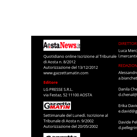
DIRETTOR
Luca Merc
l.mercant
Quotidiano online Iscrizione al Tribunale
di Aosta n. 8/2012
REDAZIO
Autorizzazione del 13/12/2012
Alessandr
www.gazzettamatin.com
a.bianche
Editore
Danila Ch
LG PRESSE S.R.L.
d.chenal@
via Festaz, 52 11100 AOSTA
Erika Davi
e.david@g
Settimanale del Lunedì. Iscrizione al
Tribunale di Aosta n. 9/2002
Davide Pel
Autorizzazione del 20/05/2002
d.pellegr