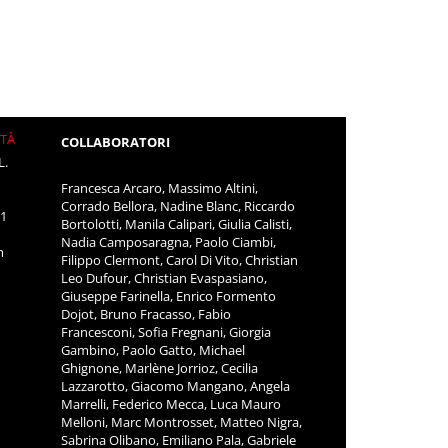
ITÀ
COLLABORATORI
L.
Francesca Arcaro, Massimo Altini,
Corrado Bellora, Nadine Blanc, Riccardo
11
Bortolotti, Manila Calipari, Giulia Calisti,
Nadia Camposaragna, Paolo Ciambi,
m
Filippo Clermont, Carol Di Vito, Christian
Leo Dufour, Christian Evaspasiano,
Giuseppe Farinella, Enrico Formento
Dojot, Bruno Fracasso, Fabio
Francesconi, Sofia Fregnani, Giorgia
Gambino, Paolo Gatto, Michael
Ghignone, Marlène Jorrioz, Cecilia
Lazzarotto, Giacomo Mangano, Angela
Marrelli, Federico Mecca, Luca Mauro
Melloni, Marc Montrosset, Matteo Nigra,
Sabrina Olibano, Emiliano Pala, Gabriele