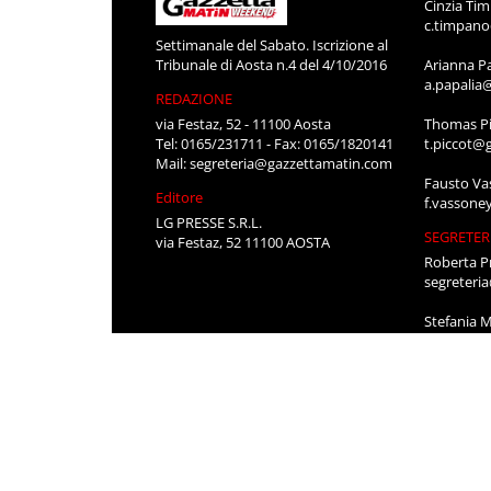
Cinzia Ti
c.timpan
Settimanale del Sabato. Iscrizione al
Tribunale di Aosta n.4 del 4/10/2016
Arianna P
a.papalia
REDAZIONE
via Festaz, 52 - 11100 Aosta
Thomas Pi
Tel: 0165/231711 - Fax: 0165/1820141
t.piccot@
Mail:
segreteria@gazzettamatin.com
Fausto Va
Editore
f.vassone
LG PRESSE S.R.L.
SEGRETER
via Festaz, 52 11100 AOSTA
Roberta P
segreteri
Stefania 
segreteri
CONTATT
Per pubbli
cerco lavo
0165/231
segreteri