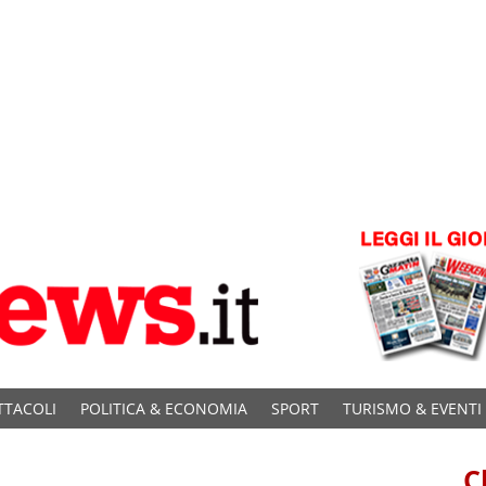
TTACOLI
POLITICA & ECONOMIA
SPORT
TURISMO & EVENTI
C