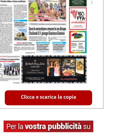
Clicca e scarica la copia