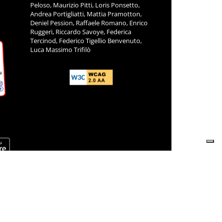
Peloso, Maurizio Pitti, Loris Ponsetto,
Andrea Portigliatti, Mattia Pramotton,
Deniel Pession, Raffaele Romano, Enrico
Ruggeri, Riccardo Savoye, Federica
Tercinod, Federico Tigellio Benvenuto,
Luca Massimo Trifilò