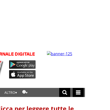
ALTRO
licca per leggere tutte le