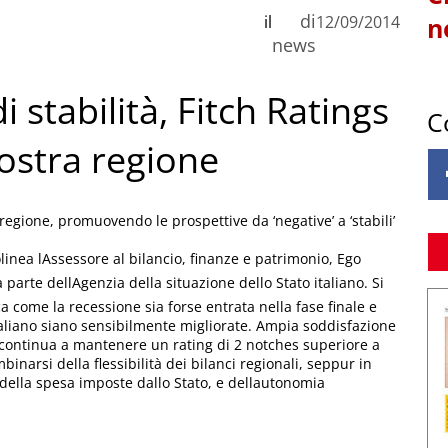
di
il
12/09/2014
n
news
 stabilità, Fitch Ratings
C
nostra regione
 regione, promuovendo le prospettive da ‘negative’ a ‘stabili’
linea lAssessore al bilancio, finanze e patrimonio, Ego
parte dellAgenzia della situazione dello Stato italiano. Si
ca come la recessione sia forse entrata nella fase finale e
taliano siano sensibilmente migliorate. Ampia soddisfazione
e continua a mantenere un rating di 2 notches superiore a
binarsi della flessibilità dei bilanci regionali, seppur in
della spesa imposte dallo Stato, e dellautonomia