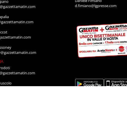
Daniele Fimiano
mpano
d.fimiano@lgpresse.com
o@gazzettamatin.com
apalia
@gazzettamatin.com
ccot
gazzettamatin.com
ssoney
y@gazzettamatin.com
IA
rodoti
a@gazzettamatin.com
Muscolo
a@gazzettamatin.com
ACI
cazione annunci, necrologi, offro e
ro, contattare la segreteria al numero:
711
a@gazzettamatin.com