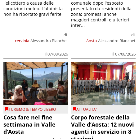
l'elicottero a causa delle
comunale dopo l'esposto
condizioni meteo. L'alpinista
presentato da residenti della
non ha riportato gravi ferite
zona; promessi anche
maggiori controlli e ulteriori
inter...
di
di
cervinia
Alessandro Bianchet
Aosta
Alessandro Bianchet
il 07/08/2026
il 07/08/2026
TURISMO & TEMPO LIBERO
ATTUALITA'
Cosa fare nel fine
Corpo forestale della
settimana in Valle
Valle d’Aosta: 12 nuovi
d’Aosta
agenti in servizio in 8
stazioni