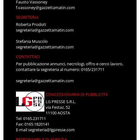
Fausto Vassoney
f.vassoney@gazzettamatin.com
SEGRETERIA
Roberta Prodoti
segreteria@gazzettamatin.com
Stefania Muscolo
segreteria@gazzettamatin.com
CONTATTACI
Per pubblicazione annunci, necrologi, offro e cerco lavoro,
contattare la segreteria al numero: 0165/231711
segreteria@gazzettamatin.com
CONCESSIONARIA DI PUBBLICITÀ
LG PRESSE S.R.L.
via Festaz, 52
11100 AOSTA
Tel: 0165.231711
Fax: 0165.1820141
E-mail
segreteria@lgpresse.com
RESPONSABILE DI AGENZIA