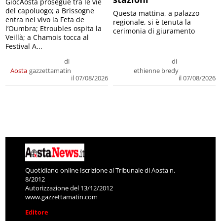
GiocAosta prosegue tra le vie
del capoluogo; a Brissogne
Questa mattina, a palazzo
entra nel vivo la Feta de
regionale, si è tenuta la
l’Oumbra; Etroubles ospita la
cerimonia di giuramento
Veillà; a Chamois tocca al
Festival A...
di
di
Aosta
gazzettamatin
ethienne bredy
il 07/08/2026
il 07/08/2026
Quotidiano online Iscrizione al Tribunale di Aosta n.
8/2012
Autorizzazione del 13/12/2012
www.gazzettamatin.com
Editore