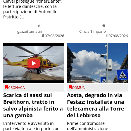
Clavel prosegue “ItinerDante”,
le letture dantesche, con la
partecipazione di Antonello
Pistritto (...
di
di
gazzettamatin
Cinzia Timpano
il 07/08/2026
il 07/08/2026
CRONACA
COMUNI
Scarica di sassi sul
Aosta, degrado in via
Breithorn, tratto in
Festaz: installata una
salvo alpinista ferito a
telecamera alla Torre
una gamba
del Lebbroso
L'intervento è avvenuto in
Prime contromosse
parte via terra e in parte con
dell'amministrazione