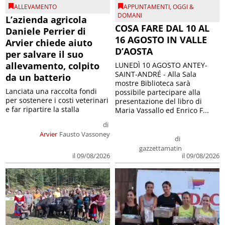
ALLEVAMENTO
APPUNTAMENTI
,
OGGI &
DOMANI
L’azienda agricola
COSA FARE DAL 10 AL
Daniele Perrier di
16 AGOSTO IN VALLE
Arvier chiede aiuto
D’AOSTA
per salvare il suo
allevamento, colpito
LUNEDÌ 10 AGOSTO ANTEY-
SAINT-ANDRÉ - Alla Sala
da un batterio
mostre Biblioteca sarà
Lanciata una raccolta fondi
possibile partecipare alla
per sostenere i costi veterinari
presentazione del libro di
e far ripartire la stalla
Maria Vassallo ed Enrico F...
di
Arvier
Fausto Vassoney
di
gazzettamatin
il 09/08/2026
il 09/08/2026