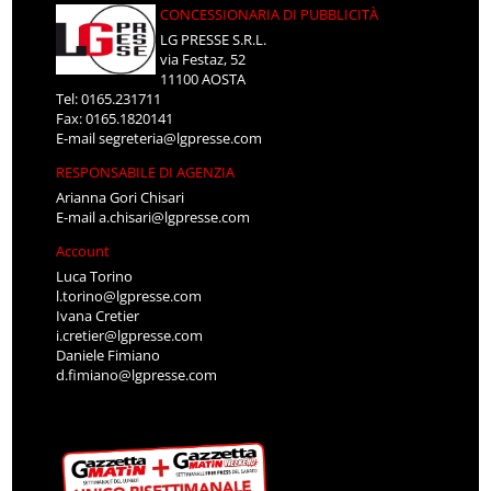
CONCESSIONARIA DI PUBBLICITÀ
LG PRESSE S.R.L.
via Festaz, 52
11100 AOSTA
Tel: 0165.231711
Fax: 0165.1820141
E-mail
segreteria@lgpresse.com
RESPONSABILE DI AGENZIA
Arianna Gori Chisari
E-mail
a.chisari@lgpresse.com
Account
Luca Torino
l.torino@lgpresse.com
Ivana Cretier
i.cretier@lgpresse.com
Daniele Fimiano
d.fimiano@lgpresse.com