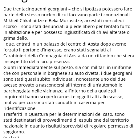
Due trentacinquenni georgiani – che si ipotizza potessero fare
parte dello stesso nucleo di cui facevano parte i connazionali
Mikheil Chkahaidze e Beka Murusidze, arrestati mercoledi
scorso – sono stati denunciati a piede libero per tentato furto
in abitazione e per possesso ingiustificato di chiavi alterate o
grimaldello.
I due, entrati in un palazzo del centro di Aosta dopo averne
forzato il portone d’ingresso, erano stati segnalati ai
Carabinieri della Compagnia di Aosta da un cittadino che si era
insospettito della loro presenza.
Giunti immediatamente sul posto, sia con militari in uniforme
che con personale in borghese su auto civetta, i due georgiani
sono stati quasi subito individuati, nonostante uno dei due
avesse provato a nascondersi all’interno di un’automobile
parcheggiata nelle vicinanze, all’interno della quale gli
inquirenti hanno scoperto arnesi e oggetti atti allo scasso,
motivo per cui sono stati condotti in caserma per
l’identificazione.
Trasferiti in Questura per le determinazioni del caso, sono
stati destinatari di provvedimenti di espulsione dal territorio
nazionale in quanto risultati sprovvisti di regolare permesso di
soggiorno.
(pa.ba.)