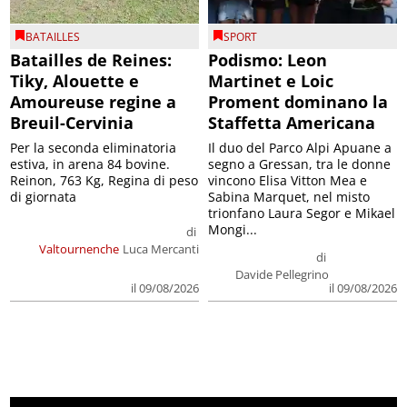
BATAILLES
SPORT
Batailles de Reines:
Podismo: Leon
Tiky, Alouette e
Martinet e Loic
Amoureuse regine a
Proment dominano la
Breuil-Cervinia
Staffetta Americana
Per la seconda eliminatoria
Il duo del Parco Alpi Apuane a
estiva, in arena 84 bovine.
segno a Gressan, tra le donne
Reinon, 763 Kg, Regina di peso
vincono Elisa Vitton Mea e
di giornata
Sabina Marquet, nel misto
trionfano Laura Segor e Mikael
Mongi...
di
Valtournenche
Luca Mercanti
di
Davide Pellegrino
il 09/08/2026
il 09/08/2026