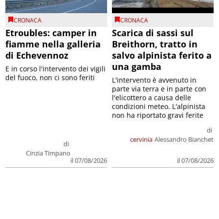
CRONACA
CRONACA
Etroubles: camper in
Scarica di sassi sul
fiamme nella galleria
Breithorn, tratto in
di Echevennoz
salvo alpinista ferito a
una gamba
E in corso l'intervento dei vigili
del fuoco, non ci sono feriti
L'intervento è avvenuto in
parte via terra e in parte con
l'elicottero a causa delle
condizioni meteo. L'alpinista
non ha riportato gravi ferite
di
cervinia
Alessandro Bianchet
di
Cinzia Timpano
il 07/08/2026
il 07/08/2026