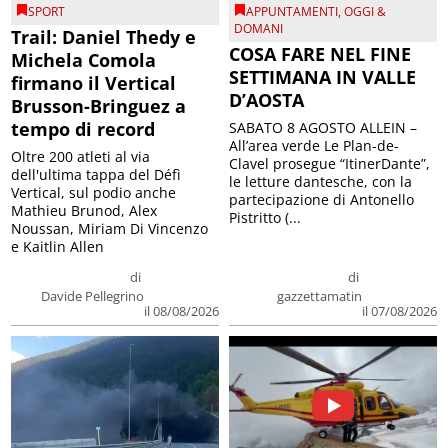
SPORT
APPUNTAMENTI
,
OGGI &
DOMANI
Trail: Daniel Thedy e
COSA FARE NEL FINE
Michela Comola
SETTIMANA IN VALLE
firmano il Vertical
D’AOSTA
Brusson-Bringuez a
tempo di record
SABATO 8 AGOSTO ALLEIN –
All’area verde Le Plan-de-
Oltre 200 atleti al via
Clavel prosegue “ItinerDante”,
dell'ultima tappa del Défì
le letture dantesche, con la
Vertical, sul podio anche
partecipazione di Antonello
Mathieu Brunod, Alex
Pistritto (...
Noussan, Miriam Di Vincenzo
e Kaitlin Allen
di
di
Davide Pellegrino
gazzettamatin
il 08/08/2026
il 07/08/2026