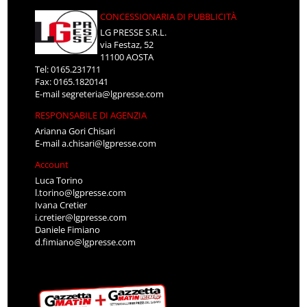
CONCESSIONARIA DI PUBBLICITÀ
LG PRESSE S.R.L.
via Festaz, 52
11100 AOSTA
Tel: 0165.231711
Fax: 0165.1820141
E-mail
segreteria@lgpresse.com
RESPONSABILE DI AGENZIA
Arianna Gori Chisari
E-mail
a.chisari@lgpresse.com
Account
Luca Torino
l.torino@lgpresse.com
Ivana Cretier
i.cretier@lgpresse.com
Daniele Fimiano
d.fimiano@lgpresse.com