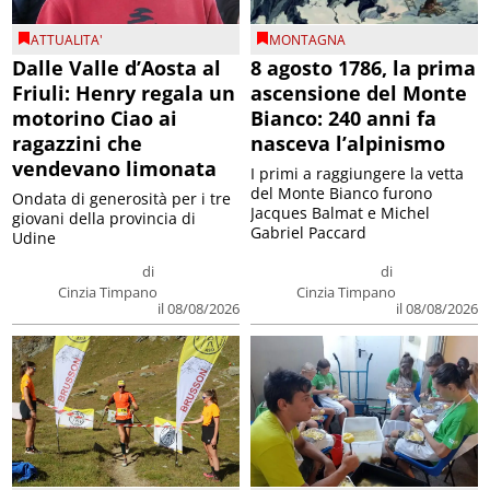
ATTUALITA'
MONTAGNA
Dalle Valle d’Aosta al
8 agosto 1786, la prima
Friuli: Henry regala un
ascensione del Monte
motorino Ciao ai
Bianco: 240 anni fa
ragazzini che
nasceva l’alpinismo
vendevano limonata
I primi a raggiungere la vetta
del Monte Bianco furono
Ondata di generosità per i tre
Jacques Balmat e Michel
giovani della provincia di
Gabriel Paccard
Udine
di
di
Cinzia Timpano
Cinzia Timpano
il 08/08/2026
il 08/08/2026