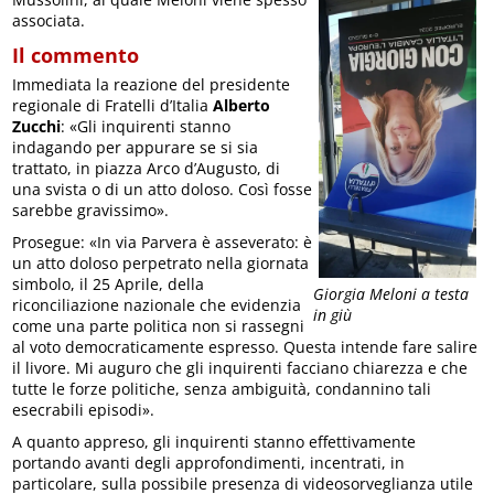
associata.
Il commento
Immediata la reazione del presidente
regionale di Fratelli d’Italia
Alberto
Zucchi
: «Gli inquirenti stanno
indagando per appurare se si sia
trattato, in piazza Arco d’Augusto, di
una svista o di un atto doloso. Così fosse
sarebbe gravissimo».
Prosegue: «In via Parvera è asseverato: è
un atto doloso perpetrato nella giornata
simbolo, il 25 Aprile, della
Giorgia Meloni a testa
riconciliazione nazionale che evidenzia
in giù
come una parte politica non si rassegni
al voto democraticamente espresso. Questa intende fare salire
il livore. Mi auguro che gli inquirenti facciano chiarezza e che
tutte le forze politiche, senza ambiguità, condannino tali
esecrabili episodi».
A quanto appreso, gli inquirenti stanno effettivamente
portando avanti degli approfondimenti, incentrati, in
particolare, sulla possibile presenza di videosorveglianza utile