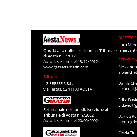
DIRETTOR
Luca Merc
l.mercant
Quotidiano online Iscrizione al Tribunale
di Aosta n. 8/2012
REDAZIO
Autorizzazione del 13/12/2012
Alessandr
www.gazzettamatin.com
a.bianche
Editore
Danila Ch
LG PRESSE S.R.L.
d.chenal@
via Festaz, 52 11100 AOSTA
Erika Davi
e.david@g
Settimanale del Lunedì. Iscrizione al
Tribunale di Aosta n. 9/2002
Davide Pel
Autorizzazione del 20/05/2002
d.pellegr
Cinzia Ti