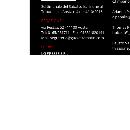
c.timpan
Settimanale del Sabato. Iscrizione al
Tribunale di Aosta n.4 del 4/10/2016
Arianna P
a.papalia
REDAZIONE
via Festaz, 52 - 11100 Aosta
Thomas Pi
Tel: 0165/231711 - Fax: 0165/1820141
t.piccot@
Mail:
segreteria@gazzettamatin.com
Fausto Va
Editore
f.vassone
LG PRESSE S.R.L.
SEGRETER
via Festaz, 52 11100 AOSTA
Roberta P
segreteri
Stefania 
segreteri
CONTATT
Per pubbli
cerco lavo
0165/231
segreteri