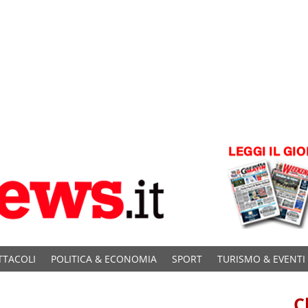
TTACOLI
POLITICA & ECONOMIA
SPORT
TURISMO & EVENTI
C