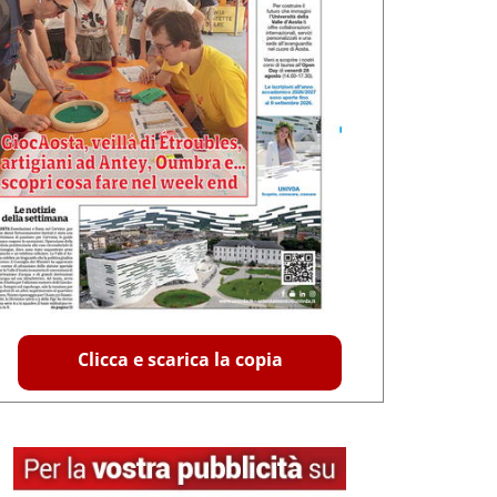
Clicca e scarica la copia