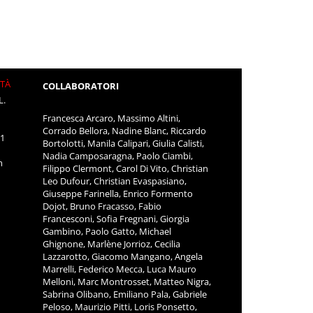
ITÀ
COLLABORATORI
L.
Francesca Arcaro, Massimo Altini,
Corrado Bellora, Nadine Blanc, Riccardo
11
Bortolotti, Manila Calipari, Giulia Calisti,
Nadia Camposaragna, Paolo Ciambi,
m
Filippo Clermont, Carol Di Vito, Christian
Leo Dufour, Christian Evaspasiano,
Giuseppe Farinella, Enrico Formento
Dojot, Bruno Fracasso, Fabio
Francesconi, Sofia Fregnani, Giorgia
Gambino, Paolo Gatto, Michael
Ghignone, Marlène Jorrioz, Cecilia
Lazzarotto, Giacomo Mangano, Angela
Marrelli, Federico Mecca, Luca Mauro
Melloni, Marc Montrosset, Matteo Nigra,
Sabrina Olibano, Emiliano Pala, Gabriele
Peloso, Maurizio Pitti, Loris Ponsetto,