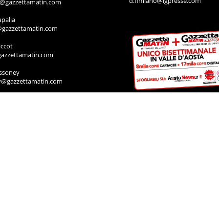
d.fimiano@lgpresse.com
o@gazzettamatin.com
apalia
@gazzettamatin.com
ccot
gazzettamatin.com
ssoney
y@gazzettamatin.com
IA
rodoti
a@gazzettamatin.com
Muscolo
a@gazzettamatin.com
ACI
cazione annunci, necrologi, offro e
ro, contattare la segreteria al numero:
711
a@gazzettamatin.com