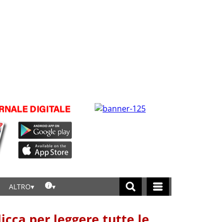
ALTRO
licca per leggere tutte le