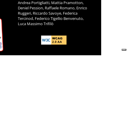
Andrea Portigliatti, Mattia Pramotton,
Deniel Pession, Raffaele Romano, Enrico
Ruggeri, Riccardo Savoye, Federica
Tercinod, Federico Tigellio Benvenuto,
Luca Massimo Trifilò