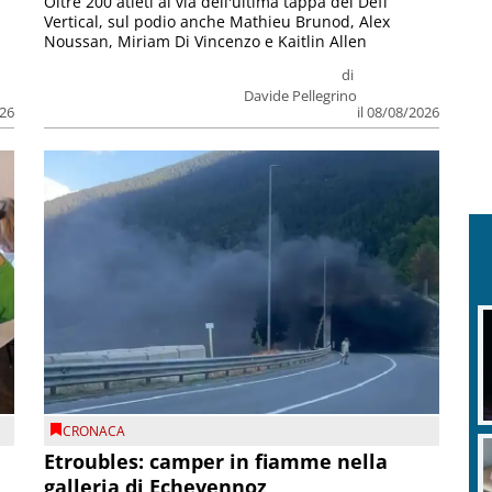
Oltre 200 atleti al via dell'ultima tappa del Défì
Vertical, sul podio anche Mathieu Brunod, Alex
Noussan, Miriam Di Vincenzo e Kaitlin Allen
di
Davide Pellegrino
026
il 08/08/2026
CRONACA
Etroubles: camper in fiamme nella
galleria di Echevennoz