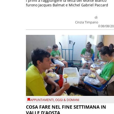
I primi a raggiungere la vetta del Monte Bianco
furono Jacques Balmat e Michel Gabriel Paccard
di
Cinzia Timpano
il 08/08/2
APPUNTAMENTI
,
OGGI & DOMANI
COSA FARE NEL FINE SETTIMANA IN
VALLE D’AOSTA