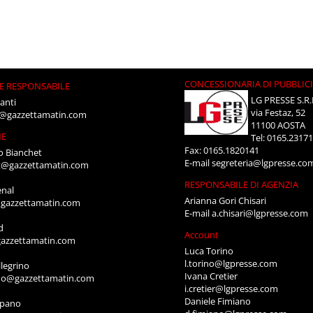
CONCESSIONARIA DI PUBBLIC
E RESPONSABILE
LG PRESSE S.R.
anti
via Festaz, 52
i@gazzettamatin.com
11100 AOSTA
NE
Tel: 0165.2317
Fax: 0165.1820141
o Bianchet
E-mail
segreteria@lgpresse.co
t@gazzettamatin.com
RESPONSABILE DI AGENZIA
enal
Arianna Gori Chisari
gazzettamatin.com
E-mail
a.chisari@lgpresse.com
d
Account
azzettamatin.com
Luca Torino
l.torino@lgpresse.com
legrino
Ivana Cretier
ino@gazzettamatin.com
i.cretier@lgpresse.com
Daniele Fimiano
mpano