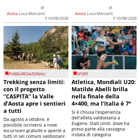
di
di
Aosta
Luca Mercanti
Aosta
Luca Mercanti
il 10/08/2026
il 10/08/2026
PUBBLIREDAZIONALI
SPORT
Trekking senza limiti:
Atletica, Mondiali U20:
con il progetto
Matilde Abelli brilla
“CASPITA” la Valle
nella finale della
d’Aosta apre i sentieri
4×400, ma l’Italia è 7ª
a tutti
Si è chiusa l'esperienza
dell'atleta valdostana a
Da agosto a ottobre, è
Eugene, Stati Uniti, dove ha
possibile iscriversi a nove
preso parte alla rassegna
escursioni gratuite e aperte a
iridata di categoria
tutti in sei comuni valdostani: