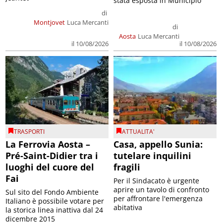
stata esposta in Municipio
di
Montjovet
Luca Mercanti
di
Aosta
Luca Mercanti
il 10/08/2026
il 10/08/2026
TRASPORTI
ATTUALITA'
La Ferrovia Aosta –
Casa, appello Sunia:
Pré-Saint-Didier tra i
tutelare inquilini
luoghi del cuore del
fragili
Fai
Per il Sindacato è urgente
aprire un tavolo di confronto
Sul sito del Fondo Ambiente
per affrontare l'emergenza
Italiano è possibile votare per
abitativa
la storica linea inattiva dal 24
dicembre 2015