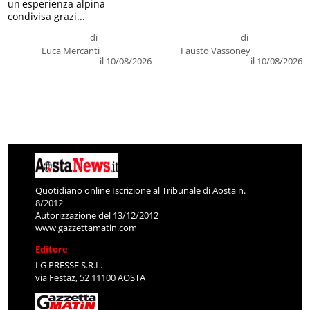
un'esperienza alpina
condivisa grazi...
di
di
Luca Mercanti
Fausto Vassoney
il 10/08/2026
il 10/08/2026
Quotidiano online Iscrizione al Tribunale di Aosta n.
8/2012
Autorizzazione del 13/12/2012
www.gazzettamatin.com
Editore
LG PRESSE S.R.L.
via Festaz, 52 11100 AOSTA