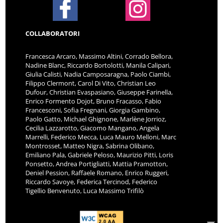
COLLABORATORI
Francesca Arcaro, Massimo Altini, Corrado Bellora,
Nadine Blanc, Riccardo Bortolotti, Manila Calipari,
Giulia Calisti, Nadia Camposaragna, Paolo Ciambi,
Filippo Clermont, Carol Di Vito, Christian Leo
Dufour, Christian Evaspasiano, Giuseppe Farinella,
Enrico Formento Dojot, Bruno Fracasso, Fabio
Francesconi, Sofia Fregnani, Giorgia Gambino,
Paolo Gatto, Michael Ghignone, Marlène Jorrioz,
Cecilia Lazzarotto, Giacomo Mangano, Angela
Marrelli, Federico Mecca, Luca Mauro Melloni, Marc
Montrosset, Matteo Nigra, Sabrina Olibano,
Emiliano Pala, Gabriele Peloso, Maurizio Pitti, Loris
Ponsetto, Andrea Portigliatti, Mattia Pramotton,
Deniel Pession, Raffaele Romano, Enrico Ruggeri,
Riccardo Savoye, Federica Tercinod, Federico
Tigellio Benvenuto, Luca Massimo Trifilò