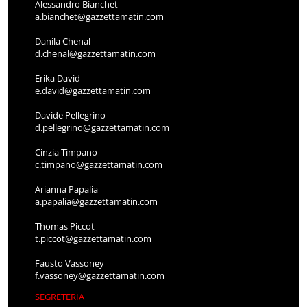
Alessandro Bianchet
a.bianchet@gazzettamatin.com
Danila Chenal
d.chenal@gazzettamatin.com
Erika David
e.david@gazzettamatin.com
Davide Pellegrino
d.pellegrino@gazzettamatin.com
Cinzia Timpano
c.timpano@gazzettamatin.com
Arianna Papalia
a.papalia@gazzettamatin.com
Thomas Piccot
t.piccot@gazzettamatin.com
Fausto Vassoney
f.vassoney@gazzettamatin.com
SEGRETERIA