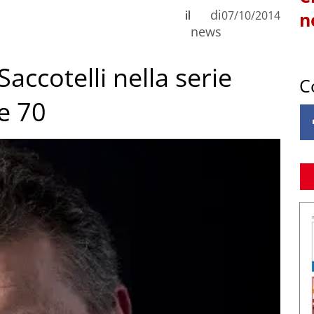
di
il
07/10/2014
n
news
Saccotelli nella serie
C
e 70