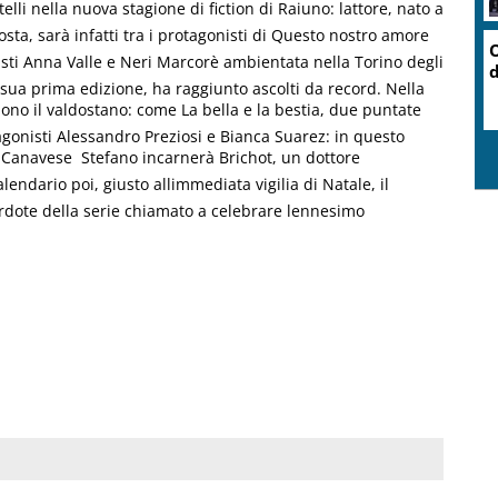
i nella nuova stagione di fiction di Raiuno: lattore, nato a
osta, sarà infatti tra i protagonisti di Questo nostro amore
O
isti Anna Valle e Neri Marcorè ambientata nella Torino degli
d
 sua prima edizione, ha raggiunto ascolti da record. Nella
o il valdostano: come La bella e la bestia, due puntate
agonisti Alessandro Preziosi e Bianca Suarez: in questo
el Canavese  Stefano incarnerà Brichot, un dottore
endario poi, giusto allimmediata vigilia di Natale, il
acerdote della serie chiamato a celebrare lennesimo