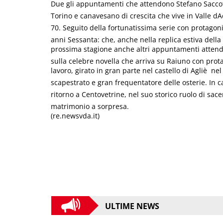
Due gli appuntamenti che attendono Stefano Saccotell
Torino e canavesano di crescita che vive in Valle dA
70. Seguito della fortunatissima serie con protagon
anni Sessanta: che, anche nella replica estiva della
prossima stagione anche altri appuntamenti attendon
sulla celebre novella che arriva su Raiuno con prot
lavoro, girato in gran parte nel castello di Agliè  n
scapestrato e gran frequentatore delle osterie. In cal
ritorno a Centovetrine, nel suo storico ruolo di s
matrimonio a sorpresa.
(re.newsvda.it)
ULTIME NEWS