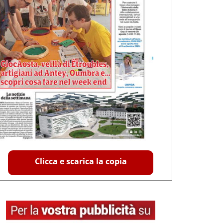
Clicca e scarica la copia