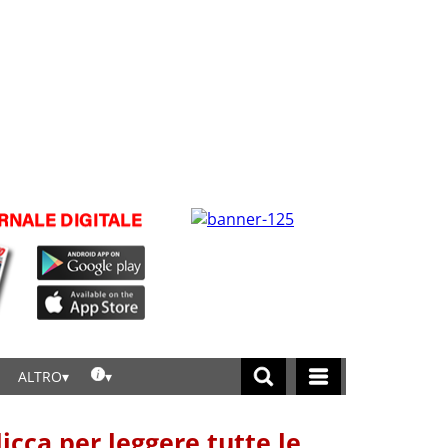
ALTRO
licca per leggere tutte le