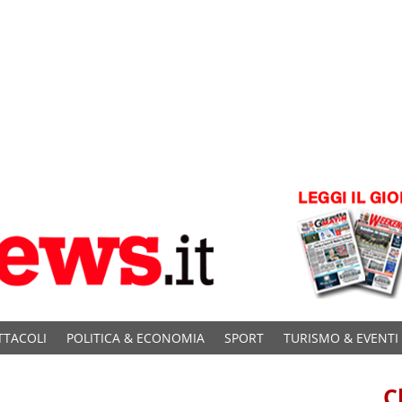
TTACOLI
POLITICA & ECONOMIA
SPORT
TURISMO & EVENTI
C