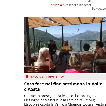
di
cervinia
Alessandro Bianchet
il 07/08/2
TURISMO & TEMPO LIBERO
Cosa fare nel fine settimana in Valle
d’Aosta
GiocAosta prosegue tra le vie del capoluogo; a
Brissogne entra nel vivo la Feta de l’Oumbra;
Etroubles ospita la Veillà; a Chamois tocca al Festiva