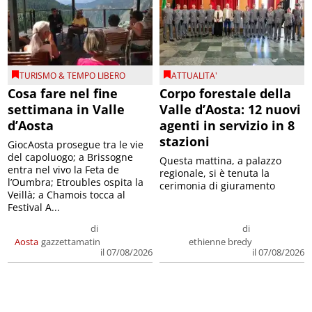
TURISMO & TEMPO LIBERO
ATTUALITA'
Cosa fare nel fine
Corpo forestale della
settimana in Valle
Valle d’Aosta: 12 nuovi
d’Aosta
agenti in servizio in 8
stazioni
GiocAosta prosegue tra le vie
del capoluogo; a Brissogne
Questa mattina, a palazzo
entra nel vivo la Feta de
regionale, si è tenuta la
l’Oumbra; Etroubles ospita la
cerimonia di giuramento
Veillà; a Chamois tocca al
Festival A...
di
di
Aosta
gazzettamatin
ethienne bredy
il 07/08/2026
il 07/08/2026