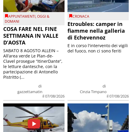
APPUNTAMENTI
,
OGGI &
CRONACA
DOMANI
Etroubles: camper in
COSA FARE NEL FINE
fiamme nella galleria
SETTIMANA IN VALLE
di Echevennoz
D’AOSTA
E in corso l'intervento dei vigili
SABATO 8 AGOSTO ALLEIN –
del fuoco, non ci sono feriti
All’area verde Le Plan-de-
Clavel prosegue “ItinerDante”,
le letture dantesche, con la
partecipazione di Antonello
Pistritto (...
di
di
gazzettamatin
Cinzia Timpano
il 07/08/2026
il 07/08/2026