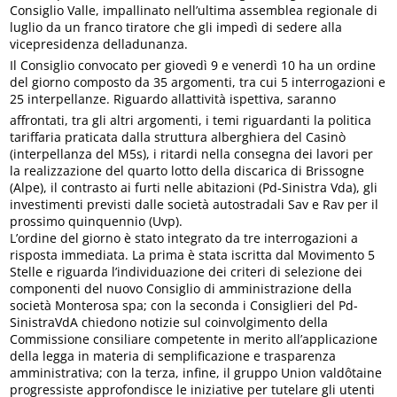
Consiglio Valle, impallinato nell’ultima assemblea regionale di
luglio da un franco tiratore che gli impedì di sedere alla
vicepresidenza delladunanza.
Il Consiglio convocato per giovedì 9 e venerdì 10 ha un ordine
del giorno composto da 35 argomenti, tra cui 5 interrogazioni e
25 interpellanze. Riguardo allattività ispettiva, saranno
affrontati, tra gli altri argomenti, i temi riguardanti la politica
tariffaria praticata dalla struttura alberghiera del Casinò
(interpellanza del M5s), i ritardi nella consegna dei lavori per
la realizzazione del quarto lotto della discarica di Brissogne
(Alpe), il contrasto ai furti nelle abitazioni (Pd-Sinistra Vda), gli
investimenti previsti dalle società autostradali Sav e Rav per il
prossimo quinquennio (Uvp).
L’ordine del giorno è stato integrato da tre interrogazioni a
risposta immediata. La prima è stata iscritta dal Movimento 5
Stelle e riguarda l’individuazione dei criteri di selezione dei
componenti del nuovo Consiglio di amministrazione della
società Monterosa spa; con la seconda i Consiglieri del Pd-
SinistraVdA chiedono notizie sul coinvolgimento della
Commissione consiliare competente in merito all’applicazione
della legga in materia di semplificazione e trasparenza
amministrativa; con la terza, infine, il gruppo Union valdôtaine
progressiste approfondisce le iniziative per tutelare gli utenti