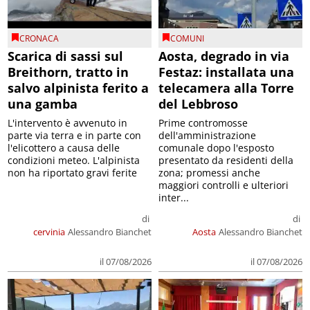
CRONACA
COMUNI
Scarica di sassi sul
Aosta, degrado in via
Breithorn, tratto in
Festaz: installata una
salvo alpinista ferito a
telecamera alla Torre
una gamba
del Lebbroso
L'intervento è avvenuto in
Prime contromosse
parte via terra e in parte con
dell'amministrazione
l'elicottero a causa delle
comunale dopo l'esposto
condizioni meteo. L'alpinista
presentato da residenti della
non ha riportato gravi ferite
zona; promessi anche
maggiori controlli e ulteriori
inter...
di
di
cervinia
Alessandro Bianchet
Aosta
Alessandro Bianchet
il 07/08/2026
il 07/08/2026