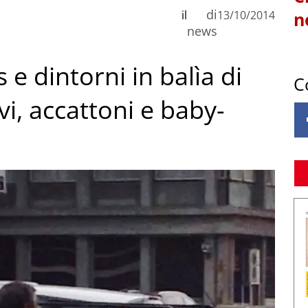
di
il
13/10/2014
n
news
 e dintorni in balìa di
C
i, accattoni e baby-