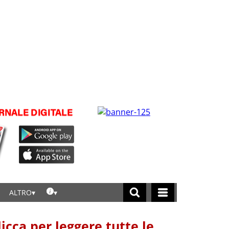
ALTRO
licca per leggere tutte le