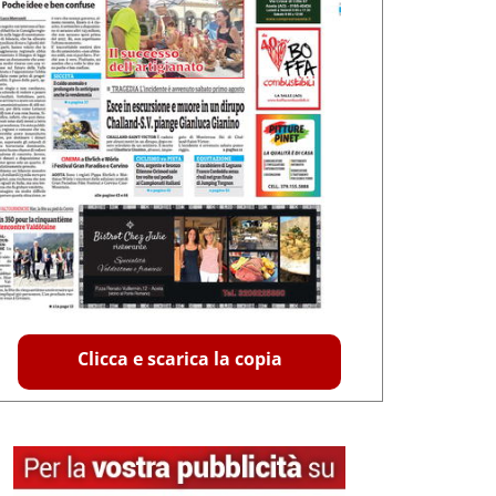
Clicca e scarica la copia