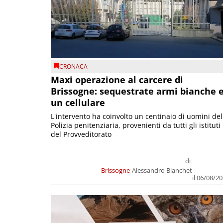
CRONACA
Maxi operazione al carcere di
Brissogne: sequestrate armi bianche 
un cellulare
L'intervento ha coinvolto un centinaio di uomini del
Polizia penitenziaria, provenienti da tutti gli istituti
del Provveditorato
di
Brissogne
Alessandro Bianchet
il 06/08/2