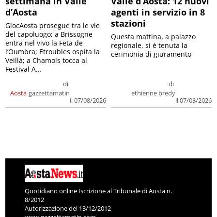
settimana in Valle
Valle d’Aosta: 12 nuovi
d’Aosta
agenti in servizio in 8
stazioni
GiocAosta prosegue tra le vie
del capoluogo; a Brissogne
Questa mattina, a palazzo
entra nel vivo la Feta de
regionale, si è tenuta la
l’Oumbra; Etroubles ospita la
cerimonia di giuramento
Veillà; a Chamois tocca al
Festival A...
di
di
Aosta
gazzettamatin
ethienne bredy
il 07/08/2026
il 07/08/2026
Quotidiano online Iscrizione al Tribunale di Aosta n.
8/2012
Autorizzazione del 13/12/2012