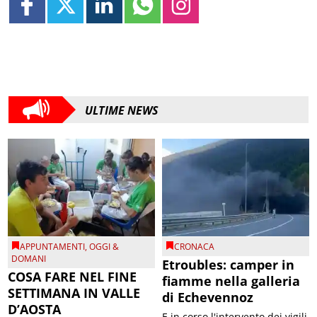
ULTIME NEWS
APPUNTAMENTI
,
OGGI &
CRONACA
DOMANI
Etroubles: camper in
COSA FARE NEL FINE
fiamme nella galleria
SETTIMANA IN VALLE
di Echevennoz
D’AOSTA
E in corso l'intervento dei vigili