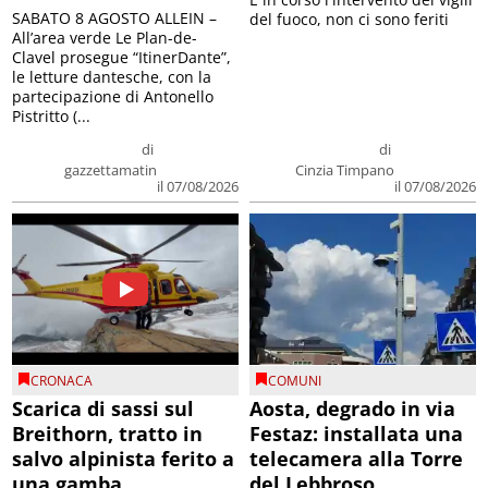
SABATO 8 AGOSTO ALLEIN –
del fuoco, non ci sono feriti
All’area verde Le Plan-de-
Clavel prosegue “ItinerDante”,
le letture dantesche, con la
partecipazione di Antonello
Pistritto (...
di
di
gazzettamatin
Cinzia Timpano
il 07/08/2026
il 07/08/2026
CRONACA
COMUNI
Scarica di sassi sul
Aosta, degrado in via
Breithorn, tratto in
Festaz: installata una
salvo alpinista ferito a
telecamera alla Torre
una gamba
del Lebbroso