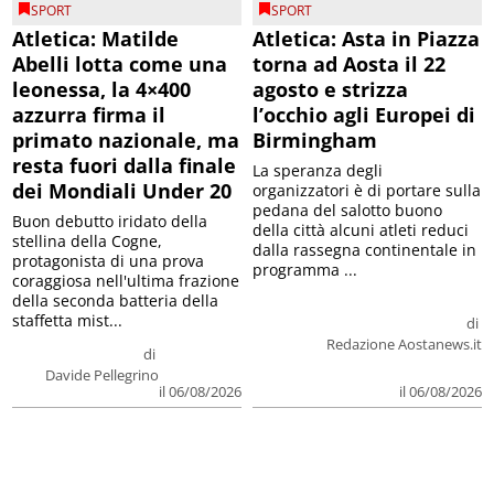
SPORT
SPORT
Atletica: Matilde
Atletica: Asta in Piazza
Abelli lotta come una
torna ad Aosta il 22
leonessa, la 4×400
agosto e strizza
azzurra firma il
l’occhio agli Europei di
primato nazionale, ma
Birmingham
resta fuori dalla finale
La speranza degli
dei Mondiali Under 20
organizzatori è di portare sulla
pedana del salotto buono
Buon debutto iridato della
della città alcuni atleti reduci
stellina della Cogne,
dalla rassegna continentale in
protagonista di una prova
programma ...
coraggiosa nell'ultima frazione
della seconda batteria della
staffetta mist...
di
Redazione Aostanews.it
di
Davide Pellegrino
il 06/08/2026
il 06/08/2026