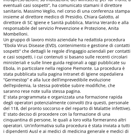
eventuali casi sospetti”, ha comunicato stamani il direttore
sanitario, Massimo Veglio, nel corso di una conferenza stampa
insieme al direttore medico di Presidio, Chiara Galotto, al
direttore di SC Igiene e Sanità pubblica, Marina Verardo e alla
responsabile del servizio Prevenzione e Protezione, Anita
Mombelloni.
Un gruppo di lavoro misto aziendale ha redattola procedura
“Ebola Virus Disease (EVD), contenimento e gestione di contatti
sospetti” che dettagli le regole d’ingaggio aziendali per contatti
e casi sospetti, i cui contenuti si basano sulle recenti circolari
ministeriali e sulle linee guida regionali a oggi pubblicate su
Ebola, in particolare nella regione Piemonte. La procedura è
stata pubblicata sulla pagina Intranet di Igiene ospedaliera
“Germestop” e alla luce dell’imprevedibile evoluzione
dell’epidemia, la stessa potrebbe subire modifiche, che
saranno rese note sulla stessa pagina.
E’ stata programmata e organizzata una formazione rapida
degli operatori potenzialmente coinvolti (tra questi, personale
del 118, del pronto soccorso e del reparto di Malattie infettive).
E’ stato deciso di procedere con la formazione di una
cinquantina di persone, le quali a loro volta formeranno altri
operatori. Un’informativa sulla procedura è stata inviata a tutti
i dipendenti Ausl e ai medici di medicina generale e medici di