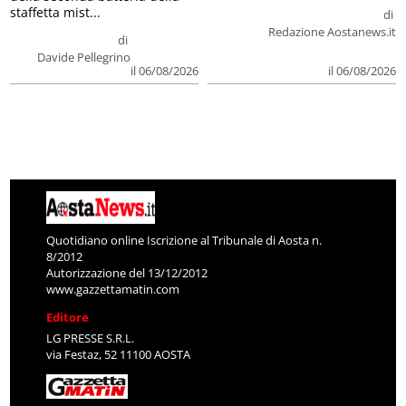
staffetta mist...
di
Redazione Aostanews.it
di
Davide Pellegrino
il 06/08/2026
il 06/08/2026
Quotidiano online Iscrizione al Tribunale di Aosta n.
8/2012
Autorizzazione del 13/12/2012
www.gazzettamatin.com
Editore
LG PRESSE S.R.L.
via Festaz, 52 11100 AOSTA