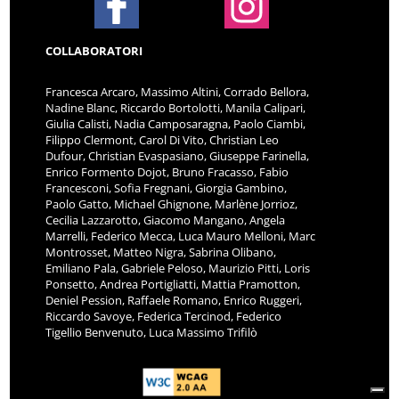
COLLABORATORI
Francesca Arcaro, Massimo Altini, Corrado Bellora,
Nadine Blanc, Riccardo Bortolotti, Manila Calipari,
Giulia Calisti, Nadia Camposaragna, Paolo Ciambi,
Filippo Clermont, Carol Di Vito, Christian Leo
Dufour, Christian Evaspasiano, Giuseppe Farinella,
Enrico Formento Dojot, Bruno Fracasso, Fabio
Francesconi, Sofia Fregnani, Giorgia Gambino,
Paolo Gatto, Michael Ghignone, Marlène Jorrioz,
Cecilia Lazzarotto, Giacomo Mangano, Angela
Marrelli, Federico Mecca, Luca Mauro Melloni, Marc
Montrosset, Matteo Nigra, Sabrina Olibano,
Emiliano Pala, Gabriele Peloso, Maurizio Pitti, Loris
Ponsetto, Andrea Portigliatti, Mattia Pramotton,
Deniel Pession, Raffaele Romano, Enrico Ruggeri,
Riccardo Savoye, Federica Tercinod, Federico
Tigellio Benvenuto, Luca Massimo Trifilò