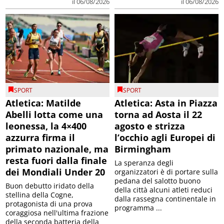
il 06/08/2026
il 06/08/2026
SPORT
SPORT
Atletica: Matilde
Atletica: Asta in Piazza
Abelli lotta come una
torna ad Aosta il 22
leonessa, la 4×400
agosto e strizza
azzurra firma il
l’occhio agli Europei di
primato nazionale, ma
Birmingham
resta fuori dalla finale
La speranza degli
dei Mondiali Under 20
organizzatori è di portare sulla
pedana del salotto buono
Buon debutto iridato della
della città alcuni atleti reduci
stellina della Cogne,
dalla rassegna continentale in
protagonista di una prova
programma ...
coraggiosa nell'ultima frazione
della seconda batteria della