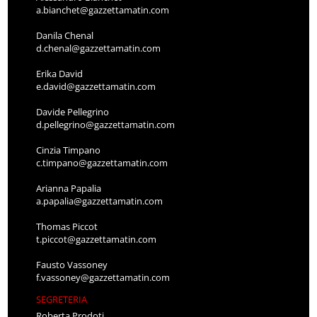
a.bianchet@gazzettamatin.com
Danila Chenal
d.chenal@gazzettamatin.com
Erika David
e.david@gazzettamatin.com
Davide Pellegrino
d.pellegrino@gazzettamatin.com
Cinzia Timpano
c.timpano@gazzettamatin.com
Arianna Papalia
a.papalia@gazzettamatin.com
Thomas Piccot
t.piccot@gazzettamatin.com
Fausto Vassoney
f.vassoney@gazzettamatin.com
SEGRETERIA
Roberta Prodoti