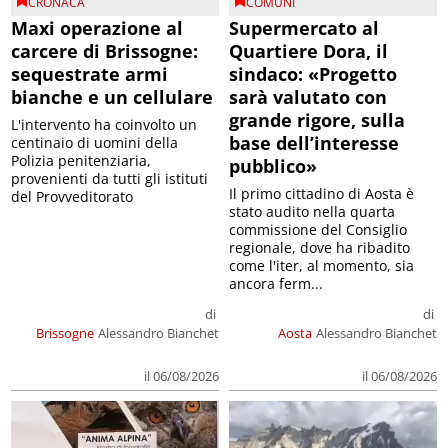
CRONACA
COMUNI
Maxi operazione al
Supermercato al
carcere di Brissogne:
Quartiere Dora, il
sequestrate armi
sindaco: «Progetto
bianche e un cellulare
sarà valutato con
grande rigore, sulla
L'intervento ha coinvolto un
base dell’interesse
centinaio di uomini della
Polizia penitenziaria,
pubblico»
provenienti da tutti gli istituti
Il primo cittadino di Aosta è
del Provveditorato
stato audito nella quarta
commissione del Consiglio
regionale, dove ha ribadito
come l'iter, al momento, sia
ancora ferm...
di
di
Brissogne
Alessandro Bianchet
Aosta
Alessandro Bianchet
il 06/08/2026
il 06/08/2026