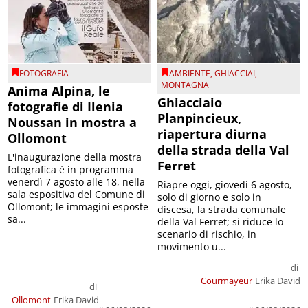
FOTOGRAFIA
AMBIENTE
,
GHIACCIAI
,
MONTAGNA
Anima Alpina, le
Ghiacciaio
fotografie di Ilenia
Planpincieux,
Noussan in mostra a
riapertura diurna
Ollomont
della strada della Val
L'inaugurazione della mostra
Ferret
fotografica è in programma
venerdì 7 agosto alle 18, nella
Riapre oggi, giovedì 6 agosto,
sala espositiva del Comune di
solo di giorno e solo in
Ollomont; le immagini esposte
discesa, la strada comunale
sa...
della Val Ferret; si riduce lo
scenario di rischio, in
movimento u...
di
Courmayeur
Erika David
di
Ollomont
Erika David