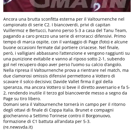
Ancora una brutta sconfitta esterna per il Valtournenche nel
campionato di serie C2. I biancoverdi, privi di capitan
Vuillermoz e Bertucci, hanno perso 5-3 a casa del Tanu Team,
pagando a caro prezzo una serie di erroracci difensivi. Primo
tempo di marca ospite, con il vantaggio di Page (foto) e alcune
buone occasioni fermate dal portiere ciriacese. Nel finale,
però, i valligiani abbassano l’attenzione e vengono raggiunti su
una punizione evitabile e vanno al riposo sotto 2-1, subendo
gol nel recupero dopo aver perso l’uomo su calcio d’angolo.
Nella ripresa il Valtournenche prova a rientrare nel match, ma
due clamorosi omissis difensivi permettono a Vottero di
scavare il solco decisivo; Davide Vallet firma il gol della
speranza, ma ancora Vottero si beve il diretto avversario e fa 5-
2, rendendo inutile il terzo gol biancoverde messo a segno da
Page su tiro libero.
Domani sera il Valtournenche tornerà in campo per il ritorno
degli ottavi di finale di Coppa Italia. Brunet e compagni
giocheranno a Settimo Torinese contro il Borgonuovo,
formazione di C1 battuta all’andata per 5-3.
(re.newsvda.it)