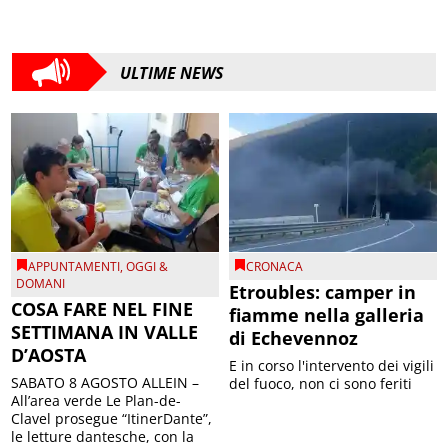
ULTIME NEWS
APPUNTAMENTI
,
OGGI &
CRONACA
DOMANI
Etroubles: camper in
COSA FARE NEL FINE
fiamme nella galleria
SETTIMANA IN VALLE
di Echevennoz
D’AOSTA
E in corso l'intervento dei vigili
SABATO 8 AGOSTO ALLEIN –
del fuoco, non ci sono feriti
All’area verde Le Plan-de-
Clavel prosegue “ItinerDante”,
le letture dantesche, con la