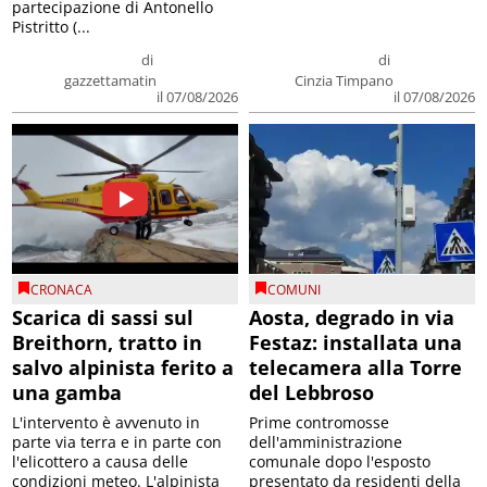
partecipazione di Antonello
Pistritto (...
di
di
gazzettamatin
Cinzia Timpano
il 07/08/2026
il 07/08/2026
CRONACA
COMUNI
Scarica di sassi sul
Aosta, degrado in via
Breithorn, tratto in
Festaz: installata una
salvo alpinista ferito a
telecamera alla Torre
una gamba
del Lebbroso
L'intervento è avvenuto in
Prime contromosse
parte via terra e in parte con
dell'amministrazione
l'elicottero a causa delle
comunale dopo l'esposto
condizioni meteo. L'alpinista
presentato da residenti della