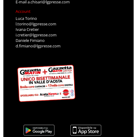
E-mail
a.chisari@lgpresse.com
Account
Luca Torino
l.torino@lgpresse.com
Ivana Cretier
i.cretier@lgpresse.com
Daniele Fimiano
d.fimiano@lgpresse.com