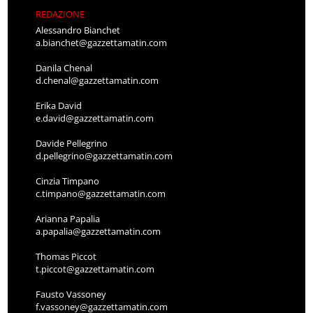
REDAZIONE
Alessandro Bianchet
a.bianchet@gazzettamatin.com
Danila Chenal
d.chenal@gazzettamatin.com
Erika David
e.david@gazzettamatin.com
Davide Pellegrino
d.pellegrino@gazzettamatin.com
Cinzia Timpano
c.timpano@gazzettamatin.com
Arianna Papalia
a.papalia@gazzettamatin.com
Thomas Piccot
t.piccot@gazzettamatin.com
Fausto Vassoney
f.vassoney@gazzettamatin.com