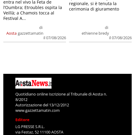
entra nel vivo la Feta de
regionale, si è tenuta la
l’Oumbra; Etroubles ospita la
cerimonia di giuramento
Veillà; a Chamois tocca al
Festival A...
di
di
Aosta
gazzettamatin
ethienne bredy
il 07/08/2026
il 07/08/2026
Quotidiano online Iscrizione al Tribunale di Aosta n.
8/2012
Autorizzazione del 13/12/2012
www.gazzettamatin.com
Editore
LG PRESSE S.R.L.
via Festaz, 52 11100 AOSTA