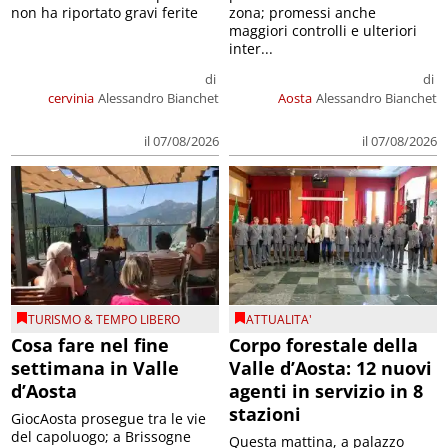
non ha riportato gravi ferite
zona; promessi anche
maggiori controlli e ulteriori
inter...
di
di
cervinia
Alessandro Bianchet
Aosta
Alessandro Bianchet
il 07/08/2026
il 07/08/2026
TURISMO & TEMPO LIBERO
ATTUALITA'
Cosa fare nel fine
Corpo forestale della
settimana in Valle
Valle d’Aosta: 12 nuovi
d’Aosta
agenti in servizio in 8
stazioni
GiocAosta prosegue tra le vie
del capoluogo; a Brissogne
Questa mattina, a palazzo