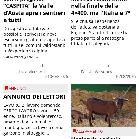
“CASPITA” la Valle
nella finale della
d’Aosta apre i sentieri
4×400, ma l’Italia è 7ª
a tutti
Si è chiusa l'esperienza
dell'atleta valdostana a
Da agosto a ottobre, è
Eugene, Stati Uniti, dove ha
possibile iscriversi a nove
preso parte alla rassegna
escursioni gratuite e aperte a
iridata di categoria
tutti in sei comuni valdostani:
un'esperienza alpina
condivisa grazi...
di
di
Luca Mercanti
Fausto Vassoney
il 10/08/2026
il 10/08/2026
ANNUNCI
ANNUNCI DEI LETTORI
LAVORO 2. lavoro domanda
CERCO LAVORO signore 59
enne, italiano e volenteroso,
amante degli animali e
montagna cerca lavoro come
ALLEVAMENTO
garzone in alpeggio, ...