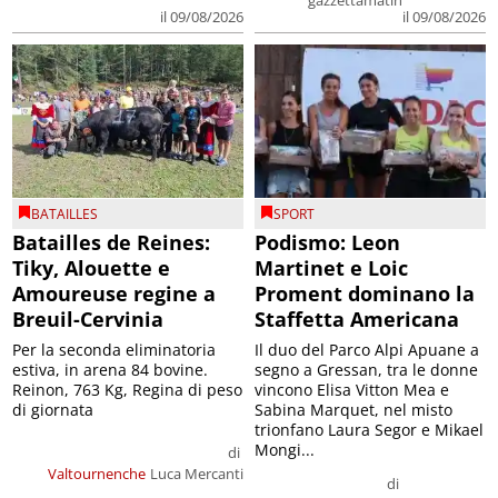
il 09/08/2026
il 09/08/2026
BATAILLES
SPORT
Batailles de Reines:
Podismo: Leon
Tiky, Alouette e
Martinet e Loic
Amoureuse regine a
Proment dominano la
Breuil-Cervinia
Staffetta Americana
Per la seconda eliminatoria
Il duo del Parco Alpi Apuane a
estiva, in arena 84 bovine.
segno a Gressan, tra le donne
Reinon, 763 Kg, Regina di peso
vincono Elisa Vitton Mea e
di giornata
Sabina Marquet, nel misto
trionfano Laura Segor e Mikael
Mongi...
di
Valtournenche
Luca Mercanti
di