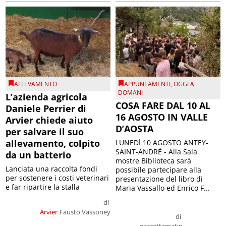
ALLEVAMENTO
APPUNTAMENTI
,
OGGI &
DOMANI
L’azienda agricola
COSA FARE DAL 10 AL
Daniele Perrier di
16 AGOSTO IN VALLE
Arvier chiede aiuto
D’AOSTA
per salvare il suo
allevamento, colpito
LUNEDÌ 10 AGOSTO ANTEY-
SAINT-ANDRÉ - Alla Sala
da un batterio
mostre Biblioteca sarà
Lanciata una raccolta fondi
possibile partecipare alla
per sostenere i costi veterinari
presentazione del libro di
e far ripartire la stalla
Maria Vassallo ed Enrico F...
di
Arvier
Fausto Vassoney
di
gazzettamatin