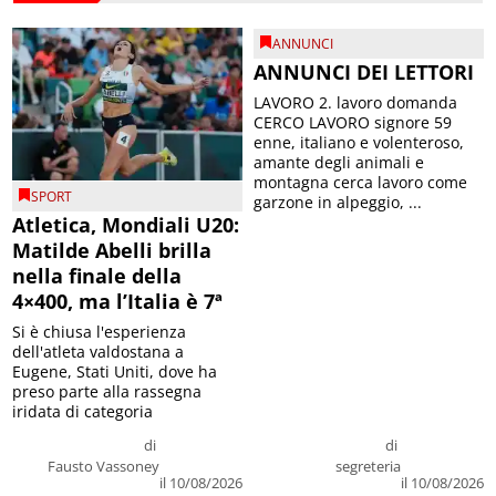
ANNUNCI
ANNUNCI DEI LETTORI
LAVORO 2. lavoro domanda
CERCO LAVORO signore 59
enne, italiano e volenteroso,
amante degli animali e
montagna cerca lavoro come
SPORT
garzone in alpeggio, ...
Atletica, Mondiali U20:
Matilde Abelli brilla
nella finale della
4×400, ma l’Italia è 7ª
Si è chiusa l'esperienza
dell'atleta valdostana a
Eugene, Stati Uniti, dove ha
preso parte alla rassegna
iridata di categoria
di
di
Fausto Vassoney
segreteria
il 10/08/2026
il 10/08/2026