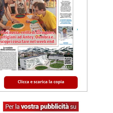
Clicca e scarica la copia