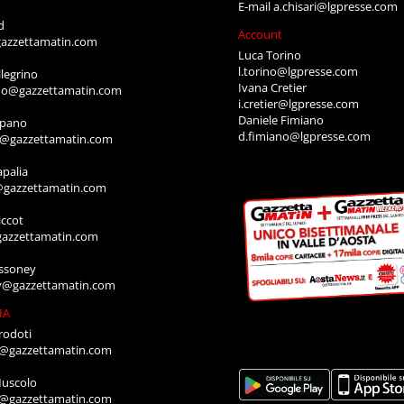
E-mail
a.chisari@lgpresse.com
d
Account
azzettamatin.com
Luca Torino
l.torino@lgpresse.com
legrino
Ivana Cretier
ino@gazzettamatin.com
i.cretier@lgpresse.com
Daniele Fimiano
mpano
d.fimiano@lgpresse.com
o@gazzettamatin.com
apalia
@gazzettamatin.com
ccot
gazzettamatin.com
ssoney
y@gazzettamatin.com
IA
rodoti
a@gazzettamatin.com
Muscolo
a@gazzettamatin.com