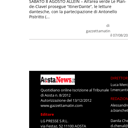
SABATO 8 AGOSTO ALLEIN – All’area verde Le Plan-
de-Clavel prosegue “ItinerDante”, le letture
dantesche, con la partecipazione di Antonello
Pistritto (...
di
gazzettamatin
il 07/08/2
DIRETTOR
Luca Merc
l.mercant
Quotidiano online Iscrizione al Tribunale
di Aosta n. 8/2012
REDAZIO
Autorizzazione del 13/12/2012
Alessandr
www.gazzettamatin.com
a.bianche
Editore
Danila Ch
LG PRESSE S.R.L.
d.chenal@
via Festaz, 52 11100 AOSTA