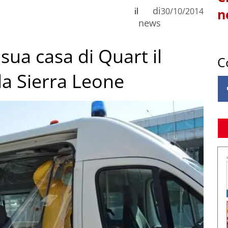
di
il
30/10/2014
n
news
 sua casa di Quart il
C
la Sierra Leone