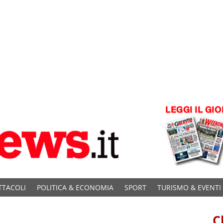
TTACOLI
POLITICA & ECONOMIA
SPORT
TURISMO & EVENTI
C