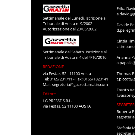
Erika Davi
e.david@g
Settimanale del Lunedì. Iscrizione al
Tribunale di Aosta n. 9/2002
Davide Pel
Autorizzazione del 20/05/2002
d.pellegr
Cinzia Ti
c.timpan
Settimanale del Sabato. Iscrizione al
Tribunale di Aosta n.4 del 4/10/2016
Arianna P
a.papalia
REDAZIONE
via Festaz, 52 - 11100 Aosta
Thomas Pi
Tel: 0165/231711 - Fax: 0165/1820141
t.piccot@
Mail:
segreteria@gazzettamatin.com
Fausto Va
Editore
f.vassone
LG PRESSE S.R.L.
SEGRETER
via Festaz, 52 11100 AOSTA
Roberta P
segreteri
Stefania 
segreteri