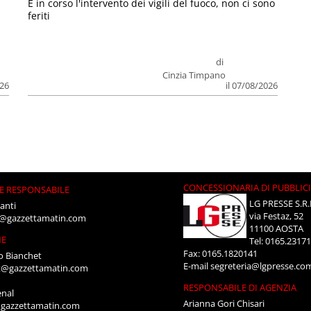
E in corso l'intervento dei vigili del fuoco, non ci sono
feriti
di
Cinzia Timpano
026
il 07/08/2026
CONCESSIONARIA DI PUBBLIC
E RESPONSABILE
LG PRESSE S.R.
anti
via Festaz, 52
i@gazzettamatin.com
11100 AOSTA
NE
Tel: 0165.2317
Fax: 0165.1820141
o Bianchet
E-mail
segreteria@lgpresse.co
t@gazzettamatin.com
RESPONSABILE DI AGENZIA
enal
Arianna Gori Chisari
gazzettamatin.com