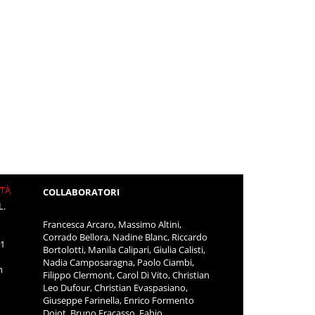
ITÀ
COLLABORATORI
L.
Francesca Arcaro, Massimo Altini,
Corrado Bellora, Nadine Blanc, Riccardo
11
Bortolotti, Manila Calipari, Giulia Calisti,
Nadia Camposaragna, Paolo Ciambi,
m
Filippo Clermont, Carol Di Vito, Christian
Leo Dufour, Christian Evaspasiano,
Giuseppe Farinella, Enrico Formento
Dojot, Bruno Fracasso, Fabio