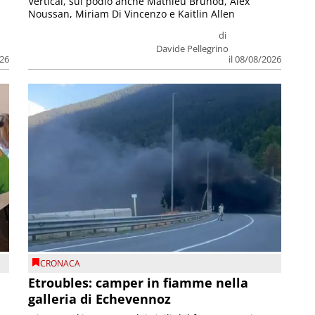
Vertical, sul podio anche Mathieu Brunod, Alex
Noussan, Miriam Di Vincenzo e Kaitlin Allen
di
Davide Pellegrino
026
il 08/08/2026
CRONACA
Etroubles: camper in fiamme nella
galleria di Echevennoz