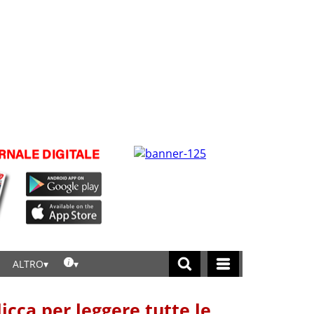
ALTRO
licca per leggere tutte le