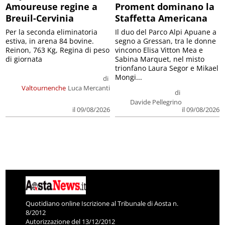
Amoureuse regine a
Proment dominano la
Breuil-Cervinia
Staffetta Americana
Per la seconda eliminatoria
Il duo del Parco Alpi Apuane a
estiva, in arena 84 bovine.
segno a Gressan, tra le donne
Reinon, 763 Kg, Regina di peso
vincono Elisa Vitton Mea e
di giornata
Sabina Marquet, nel misto
trionfano Laura Segor e Mikael
Mongi...
di
Valtournenche
Luca Mercanti
di
Davide Pellegrino
il 09/08/2026
il 09/08/2026
Quotidiano online Iscrizione al Tribunale di Aosta n.
8/2012
Autorizzazione del 13/12/2012