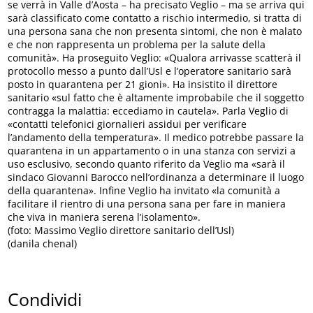
se verrà in Valle d’Aosta – ha precisato Veglio – ma se arriva qui
sarà classificato come contatto a rischio intermedio, si tratta di
una persona sana che non presenta sintomi, che non è malato
e che non rappresenta un problema per la salute della
comunità». Ha proseguito Veglio: «Qualora arrivasse scatterà il
protocollo messo a punto dall’Usl e l’operatore sanitario sarà
posto in quarantena per 21 gioni». Ha insistito il direttore
sanitario «sul fatto che è altamente improbabile che il soggetto
contragga la malattia: eccediamo in cautela». Parla Veglio di
«contatti telefonici giornalieri assidui per verificare
l’andamento della temperatura». Il medico potrebbe passare la
quarantena in un appartamento o in una stanza con servizi a
uso esclusivo, secondo quanto riferito da Veglio ma «sarà il
sindaco Giovanni Barocco nell’ordinanza a determinare il luogo
della quarantena». Infine Veglio ha invitato «la comunità a
facilitare il rientro di una persona sana per fare in maniera
che viva in maniera serena l’isolamento».
(foto: Massimo Veglio direttore sanitario dell’Usl)
(danila chenal)
Condividi