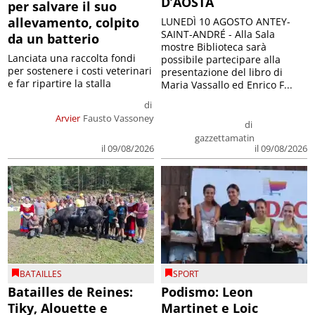
D’AOSTA
per salvare il suo
allevamento, colpito
LUNEDÌ 10 AGOSTO ANTEY-
SAINT-ANDRÉ - Alla Sala
da un batterio
mostre Biblioteca sarà
Lanciata una raccolta fondi
possibile partecipare alla
per sostenere i costi veterinari
presentazione del libro di
e far ripartire la stalla
Maria Vassallo ed Enrico F...
di
Arvier
Fausto Vassoney
di
gazzettamatin
il 09/08/2026
il 09/08/2026
BATAILLES
SPORT
Batailles de Reines:
Podismo: Leon
Tiky, Alouette e
Martinet e Loic