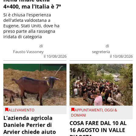
4×400, ma l’Italia è 7ª
Si è chiusa l'esperienza
dell'atleta valdostana a
Eugene, Stati Uniti, dove ha
preso parte alla rassegna
iridata di categoria
di
di
Fausto Vassoney
segreteria
il 10/08/2026
il 10/08/2026
ALLEVAMENTO
APPUNTAMENTI
,
OGGI &
DOMANI
L’azienda agricola
COSA FARE DAL 10 AL
Daniele Perrier di
16 AGOSTO IN VALLE
Arvier chiede aiuto