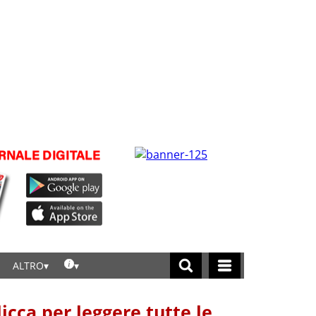
ALTRO
licca per leggere tutte le