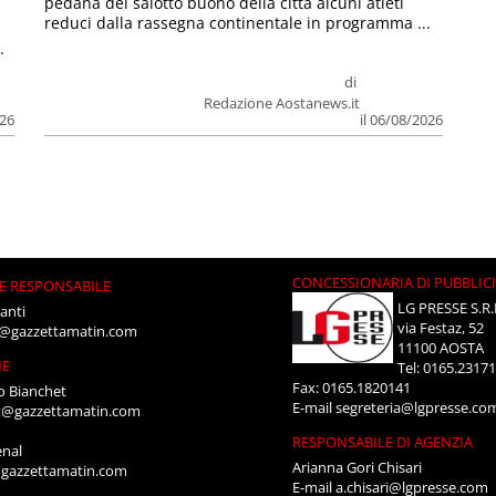
pedana del salotto buono della città alcuni atleti
reduci dalla rassegna continentale in programma ...
.
di
Redazione Aostanews.it
026
il 06/08/2026
CONCESSIONARIA DI PUBBLIC
E RESPONSABILE
LG PRESSE S.R.
anti
via Festaz, 52
i@gazzettamatin.com
11100 AOSTA
NE
Tel: 0165.2317
Fax: 0165.1820141
o Bianchet
E-mail
segreteria@lgpresse.co
t@gazzettamatin.com
RESPONSABILE DI AGENZIA
enal
Arianna Gori Chisari
gazzettamatin.com
E-mail
a.chisari@lgpresse.com