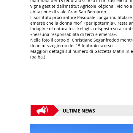
mattinata del 15 febbraio scorso in un ruscello di 
vigne gestite dall’Institut Agricole Régional, vicin
abitazione di viale Gran San Bernardo.
Il sostituto procuratore Pasquale Longarini, titolare d
emerse che la donna morì «per ipotermia», resta an
indagine di natura tossicologica disposto su alcuni s
«nessuna responsabilità di terzi è emersa».
Nella foto il corpo di Christiane Seganfreddo mentr
dopo mezzogiorno del 15 febbraio scorso.
Maggiori dettagli sul numero di Gazzetta Matin in 
(pa.ba.)
ULTIME NEWS