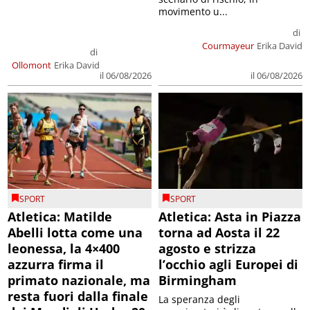
movimento u...
di
Courmayeur
Erika David
di
Ollomont
Erika David
il 06/08/2026
il 06/08/2026
SPORT
SPORT
Atletica: Matilde
Atletica: Asta in Piazza
Abelli lotta come una
torna ad Aosta il 22
leonessa, la 4×400
agosto e strizza
azzurra firma il
l’occhio agli Europei di
primato nazionale, ma
Birmingham
resta fuori dalla finale
La speranza degli