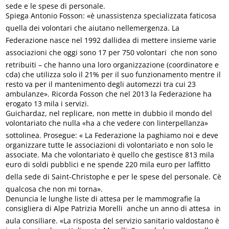
sede e le spese di personale.
Spiega Antonio Fosson: «è unassistenza specializzata faticosa
quella dei volontari che aiutano nellemergenza. La
Federazione nasce nel 1992 dallidea di mettere insieme varie
associazioni che oggi sono 17 per 750 volontari  che non sono
retribuiti – che hanno una loro organizzazione (coordinatore e
cda) che utilizza solo il 21% per il suo funzionamento mentre il
resto va per il mantenimento degli automezzi tra cui 23
ambulanze». Ricorda Fosson che nel 2013 la Federazione ha
erogato 13 mila i servizi.
Guichardaz, nel replicare, non mette in dubbio il mondo del
volontariato che nulla «ha a che vedere con linterpellanza»
sottolinea. Prosegue: « La Federazione la paghiamo noi e deve
organizzare tutte le associazioni di volontariato e non solo le
associate. Ma che volontariato è quello che gestisce 813 mila
euro di soldi pubblici e ne spende 220 mila euro per laffitto
della sede di Saint-Christophe e per le spese del personale. Cè
qualcosa che non mi torna».
Denuncia le lunghe liste di attesa per le mammografie la
consigliera di Alpe Patrizia Morelli  anche un anno di attesa  in
aula consiliare. «La risposta del servizio sanitario valdostano è