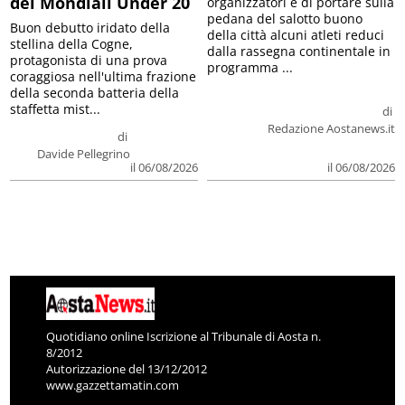
dei Mondiali Under 20
organizzatori è di portare sulla
pedana del salotto buono
Buon debutto iridato della
della città alcuni atleti reduci
stellina della Cogne,
dalla rassegna continentale in
protagonista di una prova
programma ...
coraggiosa nell'ultima frazione
della seconda batteria della
staffetta mist...
di
Redazione Aostanews.it
di
Davide Pellegrino
il 06/08/2026
il 06/08/2026
Quotidiano online Iscrizione al Tribunale di Aosta n.
8/2012
Autorizzazione del 13/12/2012
www.gazzettamatin.com