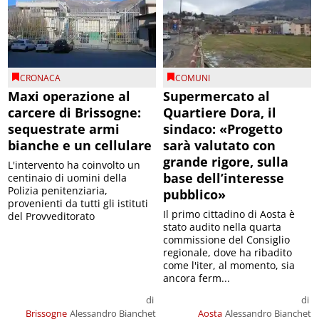
CRONACA
COMUNI
Maxi operazione al
Supermercato al
carcere di Brissogne:
Quartiere Dora, il
sequestrate armi
sindaco: «Progetto
bianche e un cellulare
sarà valutato con
grande rigore, sulla
L'intervento ha coinvolto un
base dell’interesse
centinaio di uomini della
Polizia penitenziaria,
pubblico»
provenienti da tutti gli istituti
Il primo cittadino di Aosta è
del Provveditorato
stato audito nella quarta
commissione del Consiglio
regionale, dove ha ribadito
come l'iter, al momento, sia
ancora ferm...
di
di
Brissogne
Alessandro Bianchet
Aosta
Alessandro Bianchet