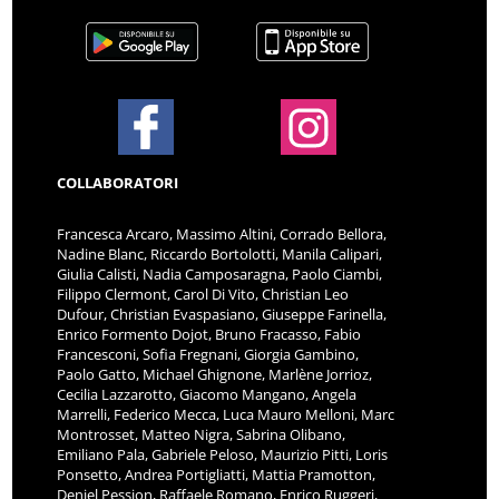
COLLABORATORI
Francesca Arcaro, Massimo Altini, Corrado Bellora,
Nadine Blanc, Riccardo Bortolotti, Manila Calipari,
Giulia Calisti, Nadia Camposaragna, Paolo Ciambi,
Filippo Clermont, Carol Di Vito, Christian Leo
Dufour, Christian Evaspasiano, Giuseppe Farinella,
Enrico Formento Dojot, Bruno Fracasso, Fabio
Francesconi, Sofia Fregnani, Giorgia Gambino,
Paolo Gatto, Michael Ghignone, Marlène Jorrioz,
Cecilia Lazzarotto, Giacomo Mangano, Angela
Marrelli, Federico Mecca, Luca Mauro Melloni, Marc
Montrosset, Matteo Nigra, Sabrina Olibano,
Emiliano Pala, Gabriele Peloso, Maurizio Pitti, Loris
Ponsetto, Andrea Portigliatti, Mattia Pramotton,
Deniel Pession, Raffaele Romano, Enrico Ruggeri,