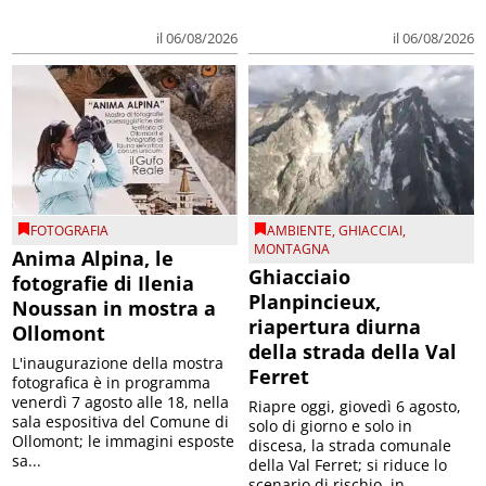
il 06/08/2026
il 06/08/2026
FOTOGRAFIA
AMBIENTE
,
GHIACCIAI
,
MONTAGNA
Anima Alpina, le
Ghiacciaio
fotografie di Ilenia
Planpincieux,
Noussan in mostra a
riapertura diurna
Ollomont
della strada della Val
L'inaugurazione della mostra
Ferret
fotografica è in programma
venerdì 7 agosto alle 18, nella
Riapre oggi, giovedì 6 agosto,
sala espositiva del Comune di
solo di giorno e solo in
Ollomont; le immagini esposte
discesa, la strada comunale
sa...
della Val Ferret; si riduce lo
scenario di rischio, in