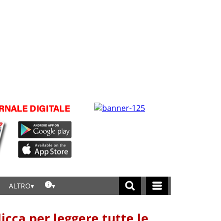
ALTRO
licca per leggere tutte le