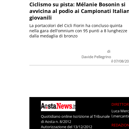
Ciclismo su pista: Mélanie Bosonin si
avvicina al podio ai Campionati Italia
giovanili
La portacolori del Cicli Fiorin ha concluso quinta
nella gara dell'omnium con 95 punti a 8 lunghezze
dalla medaglia di bronzo
di
Davide Pellegrino
il 07/08/2
DIRETTOR
Luca Merc
l.mercant
Quotidiano online Iscrizione al Tribunale
di Aosta n. 8/2012
REDAZIO
Autorizzazione del 13/12/2012