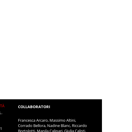
ITÀ
COLLABORATORI
L.
Francesca Arcaro, Massimo Altini,
Corrado Bellora, Nadine Blanc, Riccardo
11
Bortolotti, Manila Calipari, Giulia Calisti,