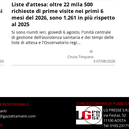
Liste d’attesa: oltre 22 mila 500
ni
richieste di prime visite nei primi 6
mesi del 2026, sono 1.261 in più rispetto
al 2025
Si sono riuniti ieri, giovedì 6 agosto, l'Unità centrale
di gestione dell’assistenza sanitaria e dei tempi delle
liste di attesa e l'Osservatorio regi...
di
Cinzia Timpano
026
il 07/08/2026
CONCESSIONARIA DI PUBBLIC
E RESPONSABILE
LG PRESSE S.R.
anti
via Festaz, 52
i@gazzettamatin.com
11100 AOSTA
NE
Tel: 0165.2317