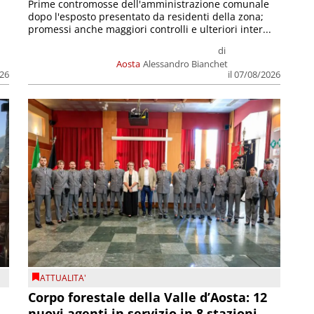
Prime contromosse dell'amministrazione comunale
dopo l'esposto presentato da residenti della zona;
promessi anche maggiori controlli e ulteriori inter...
di
Aosta
Alessandro Bianchet
026
il 07/08/2026
ATTUALITA'
Corpo forestale della Valle d’Aosta: 12
nuovi agenti in servizio in 8 stazioni