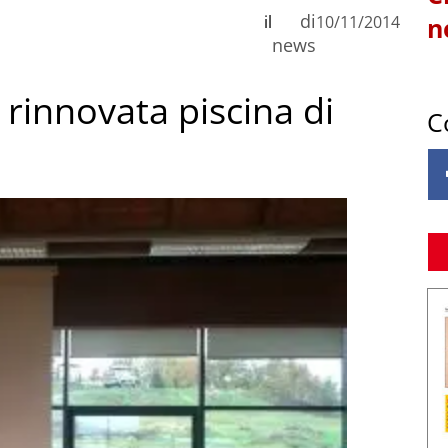
di
il
10/11/2014
n
news
 rinnovata piscina di
C