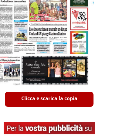
Clicca e scarica la copia