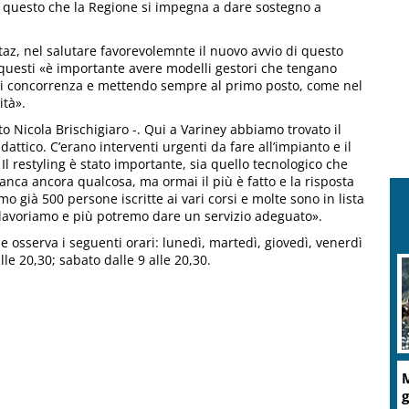
per questo che la Regione si impegna a dare sostegno a
az, nel salutare favorevolemnte il nuovo avvio di questo
 questi «è importante avere modelli gestori che tengano
rsi concorrenza e mettendo sempre al primo posto, come nel
ità».
o Nicola Brischigiaro -. Qui a Variney abbiamo trovato il
dattico. C’erano interventi urgenti da fare all’impianto e il
 Il restyling è stato importante, sia quello tecnologico che
. Manca ancora qualcosa, ma ormai il più è fatto e la risposta
o già 500 persone iscritte ai vari corsi e molte sono in lista
 lavoriamo e più potremo dare un servizio adeguato».
 osserva i seguenti orari: lunedì, martedì, giovedì, venerdì
le 20,30; sabato dalle 9 alle 20,30.
M
g