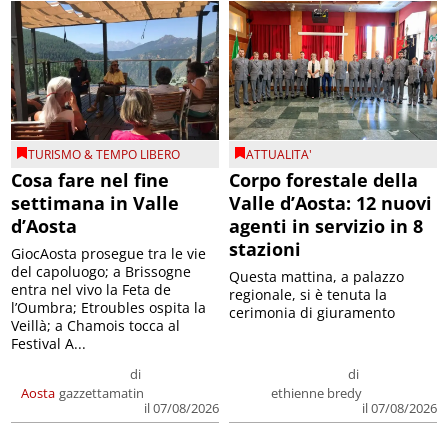
TURISMO & TEMPO LIBERO
ATTUALITA'
Cosa fare nel fine
Corpo forestale della
settimana in Valle
Valle d’Aosta: 12 nuovi
d’Aosta
agenti in servizio in 8
stazioni
GiocAosta prosegue tra le vie
del capoluogo; a Brissogne
Questa mattina, a palazzo
entra nel vivo la Feta de
regionale, si è tenuta la
l’Oumbra; Etroubles ospita la
cerimonia di giuramento
Veillà; a Chamois tocca al
Festival A...
di
di
Aosta
gazzettamatin
ethienne bredy
il 07/08/2026
il 07/08/2026