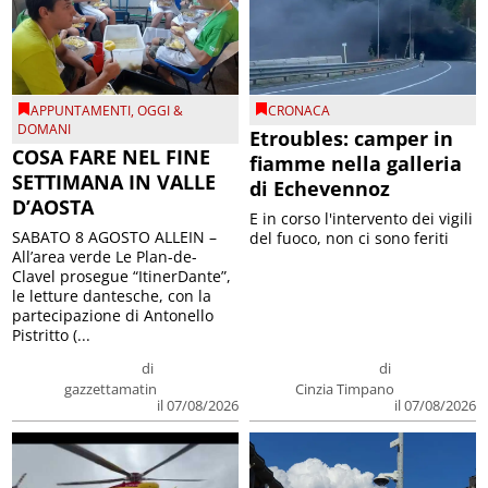
APPUNTAMENTI
,
OGGI &
CRONACA
DOMANI
Etroubles: camper in
COSA FARE NEL FINE
fiamme nella galleria
SETTIMANA IN VALLE
di Echevennoz
D’AOSTA
E in corso l'intervento dei vigili
SABATO 8 AGOSTO ALLEIN –
del fuoco, non ci sono feriti
All’area verde Le Plan-de-
Clavel prosegue “ItinerDante”,
le letture dantesche, con la
partecipazione di Antonello
Pistritto (...
di
di
gazzettamatin
Cinzia Timpano
il 07/08/2026
il 07/08/2026